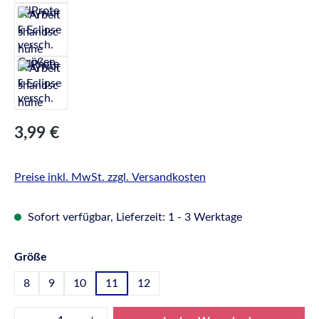
Regulärer Preis:
3,99 €
Preise inkl. MwSt. zzgl. Versandkosten
Sofort verfügbar, Lieferzeit: 1 - 3 Werktage
auswählen
Größe
8
9
10
11
12
Produkt Anzahl: Gib den gewünschten Wert e