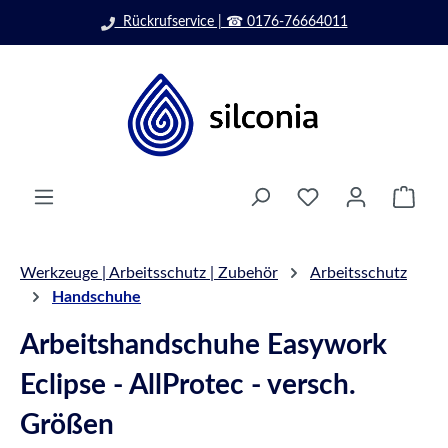
Zum Hauptinhalt springen
Rückrufservice | ☎ 0176-76664011
Ware
Werkzeuge | Arbeitsschutz | Zubehör
Arbeitsschutz
Handschuhe
Arbeitshandschuhe Easywork
Eclipse - AllProtec - versch.
Größen