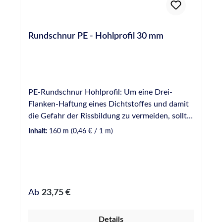
Rundschnur PE - Hohlprofil 30 mm
PE-Rundschnur Hohlprofil: Um eine Drei-
Flanken-Haftung eines Dichtstoffes und damit
die Gefahr der Rissbildung zu vermeiden, sollte
Hinterfüllmaterial in einer Fuge vorverlegt
Inhalt:
160 m
(0,46 € / 1 m)
werden. Hinterfüllmaterial wirkt ebenfalls als
mechanische Barriere, wodurch die zur
Verfugung einzusetzende Dichtstoffmenge
begrenzt wird. Vorteil beim Einsatz von
Hinterfüllmaterial mit Hohlprofil ist das
Regulärer Preis:
Ab
23,75 €
leichtere Einbringen der Rundschnur in eine
Fuge durch die höhere Elastizität gegenüber
Details