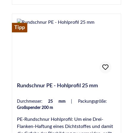
Verwendung von Hohlprofil-Rundschnüren aus
PE (Polyethylen) sollte darauf geachtet werden,
die Schnur unbeschädigt und 24 Stunden vor
dem Abdichten einer Fuge einzubringen, um die
Tipp
Gefahr von Blasenbildung durch Ausgasen des
Materials zu verhindern. Hochwertige PE-
Rundschnur, Hohlprofil, 20 mm
Durchmesser, entspricht DIN 18540
Rundschnur PE - Hohlprofil 25 mm
Durchmesser:
25 mm
|
Packungsgröße:
Großspender 200 m
PE-Rundschnur Hohlprofil: Um eine Drei-
Flanken-Haftung eines Dichtstoffes und damit