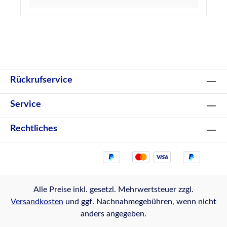
geschlossenen Profilen. Hinweis: Bei der
Verwendung von Hohlprofil-Rundschnüren aus
PE (Polyethylen) sollte darauf geachtet werden,
die Schnur unbeschädigt und 24 Stunden vor
dem Abdichten einer Fuge einzubringen, um die
Gefahr von Blasenbildung durch Ausgasen des
Materials zu verhindern. Hochwertige PE-
Rückrufservice
Rundschnur, Hohlprofil, 30 mm
Durchmesser, entspricht DIN 18540 Lieferung
Service
im praktischen Spenderkarton
Rechtliches
Alle Preise inkl. gesetzl. Mehrwertsteuer zzgl.
Versandkosten
und ggf. Nachnahmegebühren, wenn nicht
anders angegeben.