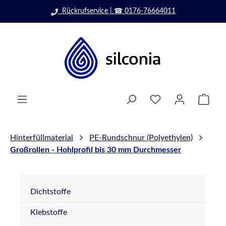
Zum Hauptinhalt springen
Rückrufservice | ☎ 0176-76664011
Ware
Hinterfüllmaterial
PE-Rundschnur (Polyethylen)
Großrollen - Hohlprofil bis 30 mm Durchmesser
Dichtstoffe
Klebstoffe