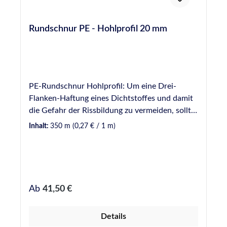
Rundschnur PE - Hohlprofil 20 mm
PE-Rundschnur Hohlprofil: Um eine Drei-
Flanken-Haftung eines Dichtstoffes und damit
die Gefahr der Rissbildung zu vermeiden, sollte
Hinterfüllmaterial in einer Fuge vorverlegt
Inhalt:
350 m
(0,27 € / 1 m)
werden. Hinterfüllmaterial wirkt ebenfalls als
mechanische Barriere, wodurch die zur
Verfugung einzusetzende Dichtstoffmenge
begrenzt wird. Vorteil beim Einsatz von
Hinterfüllmaterial mit Hohlprofil ist das
Regulärer Preis:
Ab
41,50 €
leichtere Einbringen der Rundschnur in eine
Fuge durch die höhere Elastizität gegenüber
Details
geschlossenen Profilen. Hinweis: Bei der