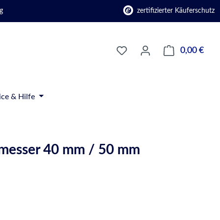
g
zertifizierter Käuferschutz
0,00 €
Ware
ice & Hilfe
chmesser 40 mm / 50 mm