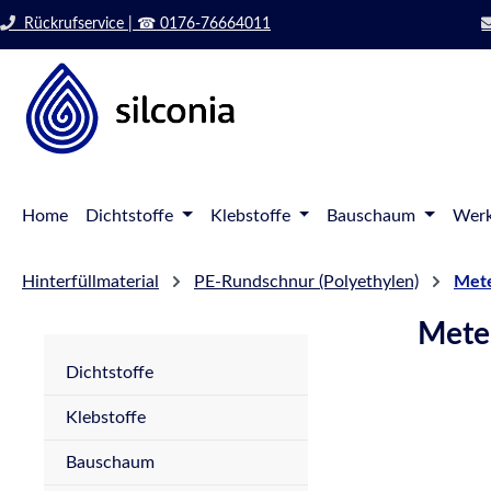
 Hauptinhalt springen
Zur Suche springen
Rückrufservice | ☎ 0176-76664011
Zur Hauptnavigation springen
Home
Dichtstoffe
Klebstoffe
Bauschaum
Werk
Hinterfüllmaterial
PE-Rundschnur (Polyethylen)
Mete
Meter
Dichtstoffe
Klebstoffe
Bauschaum