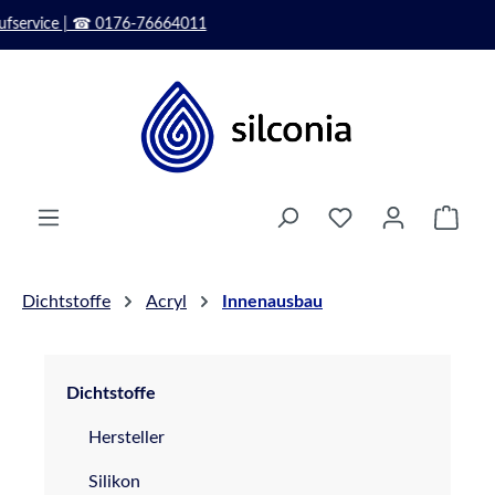
Zum Hauptinhalt springen
info@silconia.de
Ware
Dichtstoffe
Acryl
Innenausbau
Dichtstoffe
Hersteller
Silikon