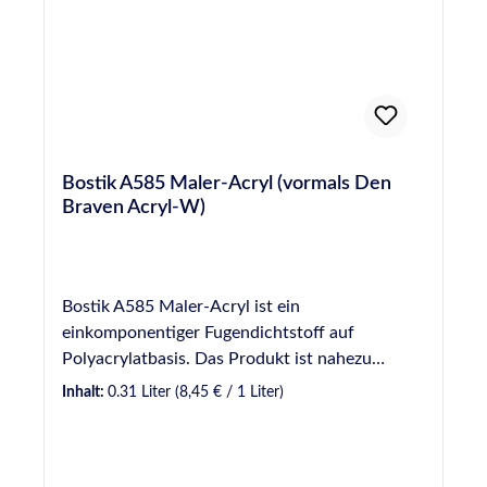
Bostik A585 Maler-Acryl (vormals Den
Braven Acryl-W)
Bostik A585 Maler-Acryl ist ein
einkomponentiger Fugendichtstoff auf
Polyacrylatbasis. Das Produkt ist nahezu
geruchlos und nicht korrosiv gegenüber
Inhalt:
0.31 Liter
(8,45 € / 1 Liter)
Metallen. Es härtet durch Wasserabgabe zu
einen plastischen Dichtstoff aus, der leicht zu
verarbeiten und im Innenbereich universell