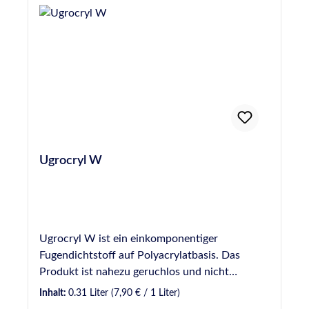
Putzrissen. VE: 20 Kartuschen o. Beutel /
nach EN 13501: Klasse E Einstufung nach
Karton Eigenschaften verträglich mit
Gebäudezertifizierungssystemen siehe
Kunstharz-, Dispersions- und vielen anderen
Nachhaltigkeitsdatenblatt
bauüblichen Fassadenfarben und kann nach
Herstellerinformationen:Hermann Otto
ausreichender Trocknung auch mit diesen
GmbHKrankenhausstraße 14Baden-
überstrichen werden überputzbar
WürttembergFridolfing, Deutschland,
übertapezierbar lösemittel- und Isocyanatfrei
83413info@otto-chemie.dewww.otto-
UV- und vergilbungsbeständig. geruchsneutral
chemie.de
Anwendungsgebiete Ugrocryl 150 eignet sich
für vielfältige Arbeiten im Innen- und
Ugrocryl W
Außenbereich, wie z.B. das Schließen von
Anschlussfugen an: Leichtbauwänden Decken
Holzfenster- und Türrahmen Rolladenkästen
Sockelfliesen Fensterbänken und Mauerwerk
Hinweis: Ugrocryl 150 ist nicht vorgesehen für
Ugrocryl W ist ein einkomponentiger
die Abdichtung von Fugen mit hoher Dehn- und
Fugendichtstoff auf Polyacrylatbasis. Das
Stauchbeanspruchung, dauernd oder häufig
Produkt ist nahezu geruchlos und nicht
wasserbelasteten Fugen, für Sanitär,
korrosiv gegenüber Metallen. Es härtet durch
Inhalt:
0.31 Liter
(7,90 € / 1 Liter)
Verglasungs- oder Bodenfugen, für
Wasserabgabe zu einen plastischen Dichtstoff