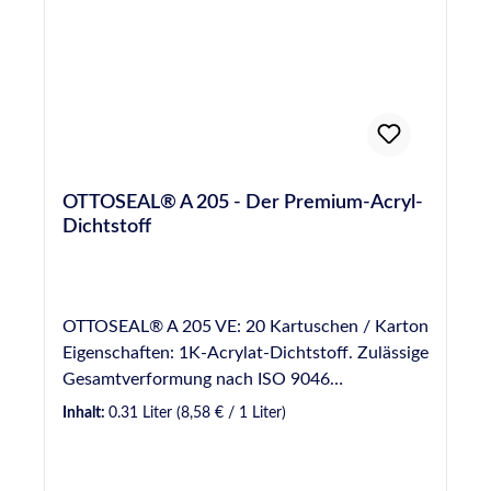
Innen- und Außenbereich geeignet. Da der
Dichtstoff nach dem Auftragen sehr schnell
regenbeständig ist, gelten weniger
wetterbedingte Anwendungseinschränkungen
im Umgang mit diesem Produkt.
Produkteigenschaften Bereits kurz nach dem
Auftragen regenbeständig Anwendung im
Innen- und Außenbereich Sehr emmissionsarm
OTTOSEAL® A 205 - Der Premium-Acryl-
(GEV Emicode EC 1 plus) Hohe Bruchdehnung
Dichtstoff
und Bewegungsaufnahmefähigkeit
Überstreichbar mit wasserbasierten und
synthetischen Farben Perfekte Haftung ohne
Grundierung auf den meisten, auch leicht
OTTOSEAL® A 205 VE: 20 Kartuschen / Karton
feuchten Untergründen Nahezu geruchlos
Eigenschaften: 1K-Acrylat-Dichtstoff. Zulässige
Leicht zu verarbeiten und zu reinigen Nicht
Gesamtverformung nach ISO 9046
korrosiv in Verbindung mit Metallen
(Herstellerprüfung) 18%. Frühregenfest.
Inhalt:
0.31 Liter
(8,58 € / 1 Liter)
Ausgezeichnete Verarbeitbarkeit
Geruchsarm. Anstrichverträglich nach DIN
52452. Überstreichbar / Überlackierbar - bitte
Anwendungshinweise im TDB beachten. Gute