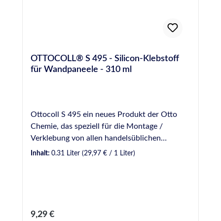
spritz- und formbar Offene Zeit bis
Hautbildung* - ca. 8-15 Tage Spez. Gewicht
DIN 52451 2,15 g/ml Volumenänderung DIN
52451 -0,5% Verarbeitungstemperatur - +5°C
bis +35°C Temperaturbeständigkeit - -30°C
OTTOCOLL® S 495 - Silicon-Klebstoff
bis +70°C Lagerfähigkeit - 12 Monate * bei
für Wandpaneele - 310 ml
23°C und 50% Luftfeuchtigkeit
Ottocoll S 495 ein neues Produkt der Otto
Chemie, das speziell für die Montage /
Verklebung von allen handelsüblichen
Wandpaneelen im Innenbereich entwickelt
Inhalt:
0.31 Liter
(29,97 € / 1 Liter)
wurde und für diesen Zweck hervorragend
geeignet ist. Die Lieferform in Kartuschen zu
310 ml ermöglicht die effiziente
Wandpaneelmontage, da die Verarbeitung mit
gängigen Handfugenpistolen erfolgt. Ottocoll
Regulärer Preis:
9,29 €