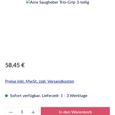
Bildergalerie überspringen
Regulärer Preis:
58,45 €
Preise inkl. MwSt. zzgl. Versandkosten
Sofort verfügbar, Lieferzeit: 1 - 3 Werktage
Produkt Anzahl: Gib den gewünschten Wert e
In den Warenkorb