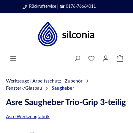
Zum Hauptinhalt springen
info@silconia.de
Ware
Werkzeuge | Arbeitsschutz | Zubehör
Fenster-/Glasbau
Saugheber
Asre Saugheber Trio-Grip 3-teilig
Asre Werkzeugfabrik