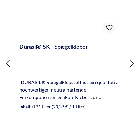
Datenblatt sowie "Produktinformation" im
Downloadbereich)Kleben von
Wandverkleidungsplatten im Innenbereich z.B.
im Sanitär-, Küchen- und Gastrobereich und
in Kühlzellen.Kleben in Räumen mit erhöhten
Brandschutzanforderungen z. B. auf
Durasil® SK - Spiegelkleber
Fluchtwegen.Kleben und Montieren
unterschiedlichster Materialien wie Holz,
Holzwerkstoffe, Kunststoffe, Metalle und
mineralische Untergründe. Normen und
Prüfungen EMICODE® EC 1 Plus - sehr
DURASIL® Spiegelklebstoff ist ein qualitativ
emissionsarm Für Anwendungen gemäß IVD-
hochwertiger, neutralhärtender
Merkblatt Nr. 30+35 geeignet Französische
Einkomponenten-Silikon-Kleber zur
VOC-Emissionsklasse A+ Deklaration in
Spiegelmontage und zur einfachen und
Inhalt:
0.31 Liter
(23,39 € / 1 Liter)
Baubook Österreich Einstufung nach
sicheren Spiegelverklebung. Er ist
Gebäudezertifizierungssystemen siehe
geruchsneutral, anstrichverträglich, zeichnet
Nachhaltigkeitsdatenblatt Für weitere
sich durch schnelle Vulkanisation und hohe
Informationen wie z.B. besondere Hinweise
Scherfestigkeit aus, bleibt dauerhaft elastisch