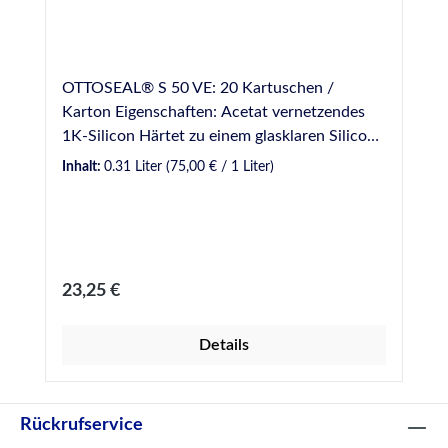
OTTOSEAL® S 50 VE: 20 Kartuschen /
Karton Eigenschaften: Acetat vernetzendes
1K-Silicon Härtet zu einem glasklaren Silicon
aus Sehr gute Witterungs-, Alterungs- und
Inhalt:
0.31 Liter
(75,00 € / 1 Liter)
UV-Beständigkeit Geeignet für den Innen-
und Außenbereich Anwendungsgebiete:
Anwendungen an Glas, Kunststoffen,
Aluminium, z.B. bei Glasornamenten und
Sprossenverklebungen Glasbau, Vitrinen und
Regulärer Preis:
23,25 €
Schaufenster Kleinflächige Klebungen
Normen und Prüfungen: Für Anwendungen
Details
gemäß IVD-Merkblatt Nr. 30+31+35 geeignet
Französische VOC-Emissionsklasse A+
Rückrufservice