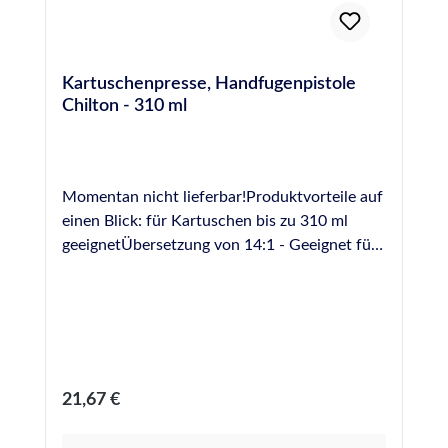
Kartuschenpresse, Handfugenpistole
Chilton - 310 ml
Momentan nicht lieferbar!Produktvorteile auf
einen Blick: für Kartuschen bis zu 310 ml
geeignetÜbersetzung von 14:1 - Geeignet für
die Verarbeitung auch hochviskoser
Dichtstoffe robuste Ausführung in Metall
drehbare Schale Leiterhaken
Regulärer Preis:
21,67 €