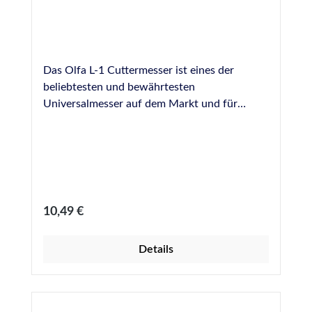
Das Olfa L-1 Cuttermesser ist eines der
beliebtesten und bewährtesten
Universalmesser auf dem Markt und für
Heimwerker und Profis in unzähligen
Situationen ein hilfreiches Werkzeug. Die
eisgehärteten, sehr scharfen Abbrechklingen
werden in einer robuste Metallführung mittels
einer Stellschraube fixiert, wodurch sich die
nutzbare Klingenlänge stufenlos und sicher
Regulärer Preis:
10,49 €
einstellen lässt. Klingenbreite: 18 mm sieben
Abbruchstellen eine Klinge vormontiert
Details