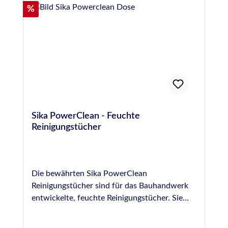
Rabatt
%
Sika PowerClean - Feuchte
Reinigungstücher
Die bewährten Sika PowerClean
Reinigungstücher sind für das Bauhandwerk
entwickelte, feuchte Reinigungstücher. Sie
sind optimal geeignet für den täglichen
Einsatz in der Werkstatt oder auf der