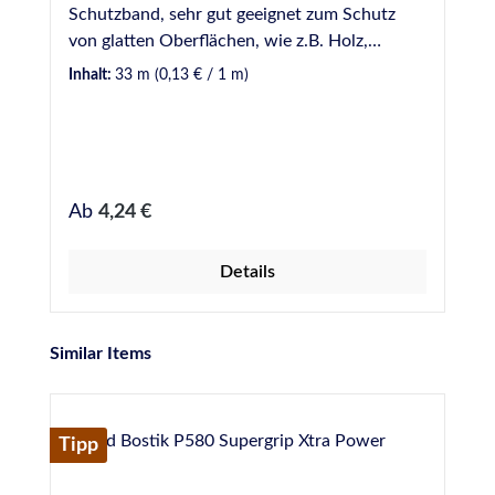
Schutzband, sehr gut geeignet zum Schutz
von glatten Oberflächen, wie z.B. Holz,
Aluminium, Glas, usw. Rollenware 33 m,
Inhalt:
33 m
(0,13 € / 1 m)
erhältlich in 30 mm und 50 mm Breite.
Regulärer Preis:
Ab
4,24 €
Details
Produktgalerie überspringen
Similar Items
Tipp