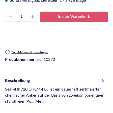
Sofort verfügbar, Lieferzeit: 1 - 3 Werktage
Produkt Anzahl: Gib den gewünschten Wert e
In den Warenkorb
Zum Merkzettel hinzufügen
Produktnummer:
slcn10273
Beschreibung
Seal-it® 720 CHEM-FIX ist ein dauerhaft zertifizierter
chemischer Anker auf der Basis von zweikomponentigen
styrolfreien Po…
Mehr