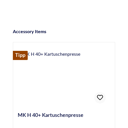
Produktgalerie überspringen
Accessory Items
Tipp
MK H 40+ Kartuschenpresse