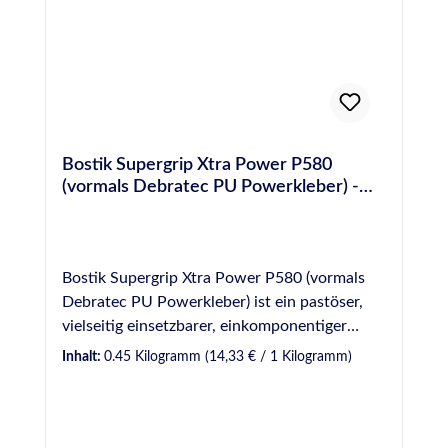
Bostik Supergrip Xtra Power P580
(vormals Debratec PU Powerkleber) -
450 g Kartusche
Bostik Supergrip Xtra Power P580 (vormals
Debratec PU Powerkleber) ist ein pastöser,
vielseitig einsetzbarer, einkomponentiger
Polyurethan-Klebstoff. Durch die Lieferform
Inhalt:
0.45 Kilogramm
(14,33 € / 1 Kilogramm)
in Kartuschen ist er mit allen gängigen
Handfugenpistolen / Kartuschenpressen
verarbeitbar. Der Klebstoff härtet durch
Reaktion mit Feuchtigkeit aus und bildet eine