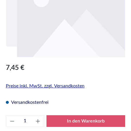
Regulärer Preis:
7,45 €
Preise inkl. MwSt. zzgl. Versandkosten
Versandkostenfrei
Produkt Anzahl: Gib den gewünschten Wert e
In den Warenkorb