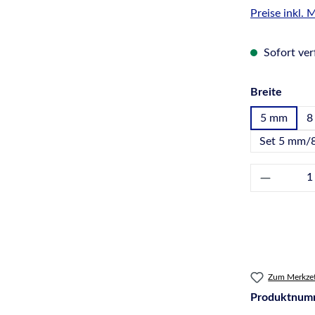
Preise inkl.
Sofort verf
auswä
Breite
5 mm
8
Set 5 mm/
Produkt 
Zum Merkzet
Produktnum