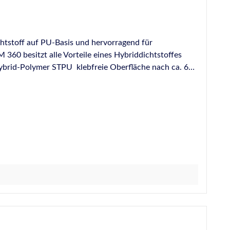
htstoff auf PU-Basis und hervorragend für
0 besitzt alle Vorteile eines Hybriddichtstoffes
e Witterungs- und Alterungsbeständigkeit Härtet
schluss z.B. Fensterrahmenanschluss, Türen, Tore und
/Glaswand. Schließen von Rissen und Löchern in
 MS-Polymer, PU-Hybrid) Hybrid ist das Kürzel für
n erwuchsen aus Anwendungen, bei denen sowohl
 Systeme eingesetzt werden konnte oder durfte. Kleben
 heraus wäre daher ein Klebstoff umso „besser“, je
pannungsausgleichenden Klebungen – besonders dann,
der Erschütterungen ausgesetzt ist, wie das zum
äßig der Fall ist. Ein Hauptmerkmal der Hybrid-Dicht-
auszugleichen. Besonders bei Klebungen oder
ybride von allergrößtem Nutzen. Dadurch ergibt sich