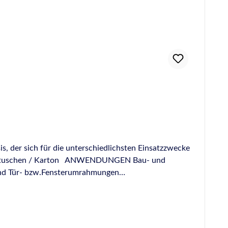
s, der sich für die unterschiedlichsten Einsatzzwecke
tuschen / Karton ANWENDUNGEN Bau- und
und Tür- bzw.Fensterumrahmungen
im Containerbau Abdichten von Anschlussprofilen und
anschlüssen und von Durchbrüchen für Lüftungskanäle,
C, eloxiertem Aluminium, Metall, Glas, … Nach