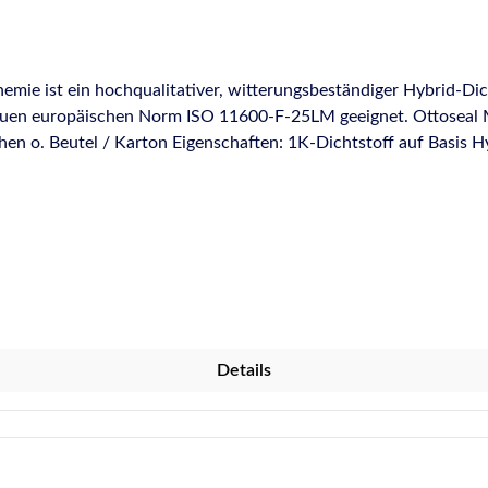
e ist ein hochqualitativer, witterungsbeständiger Hybrid-Dic
 europäischen Norm ISO 11600-F-25LM geeignet. Ottoseal M 36
chtstoff auf Basis Hybrid-Polymer STPU klebfreie Oberfläche nach ca. 6
Überlackierbar - bitte Anwendungshinweise im TDB beachten Gut
biete: Hochbaufugen nach DIN 18540-F Abdichten von Fugen an
chlussfugen an Beton- und Porenbetonfertigteilen Baukörperan
ung, sowie Übergänge z.B. von Betonwand zur Holzständerwand
hrende Informationen zu Hybrid-Dicht- und Klebstoffen (STPU,
offsektor. Die Anforderungen für diese neue Produktgeneratio
- oder Klebstoffen erforderlich waren, jedoch keines der beiden
von zwei Bauteilen verstanden. Aus dieser einseitigen Sichtweise
Details
ustriellen Produktion und am Bau geht hin zu elastischen bzw. s
iedlicher thermischer Ausdehnung der Fügeteile, Vibrationen o
eim Kleben unterschiedlicher Materialien wie Glas/Metall regelm
nungen zwischen Fügepartnern oder abzudichtenden Materialien 
hen Wärmeausdehnungskoeffizienten ist diese Eigenschaft der H