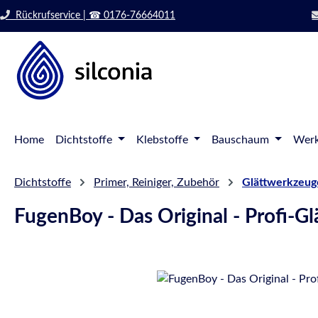
 Hauptinhalt springen
Zur Suche springen
Rückrufservice | ☎ 0176-76664011
Zur Hauptnavigation springen
Home
Dichtstoffe
Klebstoffe
Bauschaum
Werk
Dichtstoffe
Primer, Reiniger, Zubehör
Glättwerkzeuge
FugenBoy - Das Original - Profi-G
Bildergalerie überspringen