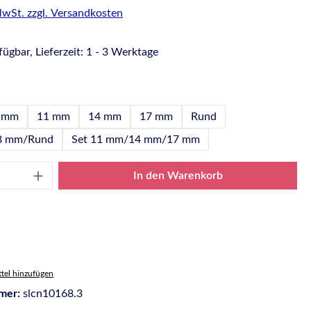
 MwSt. zzgl. Versandkosten
ügbar, Lieferzeit: 1 - 3 Werktage
hlen
 mm
11 mm
14 mm
17 mm
Rund
8 mm/Rund
Set 11 mm/14 mm/17 mm
Anzahl: Gib den gewünschten Wert ein oder
In den Warenkorb
tel hinzufügen
mer:
slcn10168.3