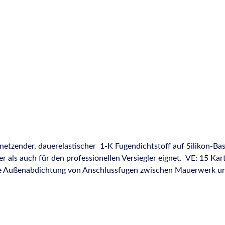
etzender, dauerelastischer 1-K Fugendichtstoff auf Silikon-Basi
als auch für den professionellen Versiegler eignet. VE: 15 Kar
ene Außenabdichtung von Anschlussfugen zwischen Mauerwerk 
tetem Holz, eloxiertem Aluminium und Hart-PVC Abdichtungen 
nd um Dach, Terrasse und Einfahrten (z.B. Abdichten von Kamin
auf vielen Untergründen, wie z.B. beschichtetem Holz, Hart-PV