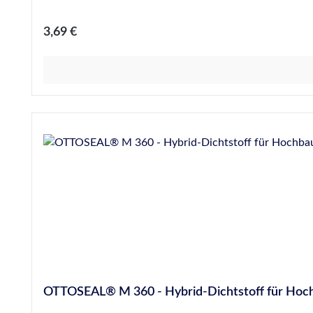
Aushärtung dauerelastisch Korrosionsfrei Anstrichvert
Regulärer Preis:
3,69 €
OTTOSEAL® M 360 - Hybrid-Dichtstoff für Hoc