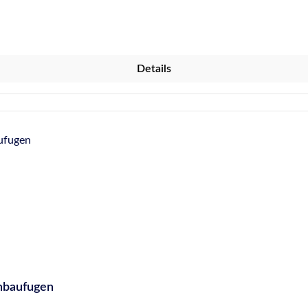
räglich nach DIN 52452-A1 (nicht überstreichbar)
Details
hbaufugen