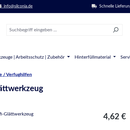
info@silconia.de
Schnelle Lieferun
zeuge | Arbeitsschutz | Zubehör
Hinterfüllmaterial
Serv
 / Verfughilfen
lättwerkzeug
Regulärer Pre
4,62 €