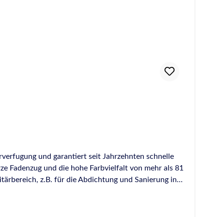
it problemlos möglich. Auch für eine Anwendung bei
eziell für den Innenbereich konzipiert wurden.
reißfestigkeiten gegeben. Diese Eigenschaften sind bei
f Hybridbasis haben nach der Aushärtung eine
°C und unter +40°C geachtet werden.
ss Anstrich und Dicht- oder Klebstoff bis zu 1 mm
e Hybrid-Dicht- und Klebstoffe sind frei von
eeignet Gütesiegel des IVD - Industrieverband
r. 1907/2006 (REACH) LEED® v3 konform Credit IEQ 4.1:
e A+ Deklaration in Baubook Österreich
13info@otto-chemie.dewww.otto-chemie.de
verfugung und garantiert seit Jahrzehnten schnelle
rze Fadenzug und die hohe Farbvielfalt von mehr als 81
rbereich, z.B. für die Abdichtung und Sanierung in
hen und Badelandschaften durch die vielen verfügbaren
 nur ein in optischer Hinsicht gelungenes Ergebnis