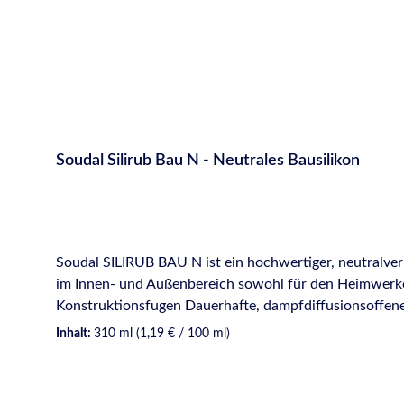
Soudal Silirub Bau N - Neutrales Bausilikon
Soudal SILIRUB BAU N ist ein hochwertiger, neutralvern
im Innen- und Außenbereich sowohl für den Heimwerker 
Konstruktionsfugen Dauerhafte, dampfdiffusionsoff
Glas-/Rahmenversiegelung in Verbindung mit beschich
Inhalt:
310 ml
(1,19 € / 100 ml)
Kappleisten bei Klempner- und Dachdeckerarbeiten ru
Antennen, Lichtkuppeln) PRODUKTEIGENSCHAFTEN Sehr gut verarbeitbar Geprüft nach ISO 11600-F+G-25LM Sehr gut farbecht, witterungs- und UV-beständig Kein
Verspröden, Kreiden oder Haarrisse Sehr gute Haftung 