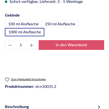
Sofort verfügbar, Lieferzeit: 2 - 5 Werktage
auswählen
Gebinde
100 ml Aluflasche
250 ml Aluflasche
1000 ml Aluflasche
Produkt Anzahl: Gib den gewünschten Wert e
In den Warenkorb
Zum Merkzettel hinzufügen
Produktnummer:
slcn10031.2
Beschreibung