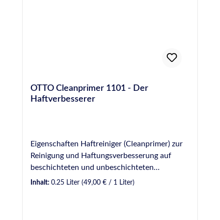
lösemittelhaltigen Lasuren.
OTTO Cleanprimer 1101 - Der
Haftverbesserer
Eigenschaften Haftreiniger (Cleanprimer) zur
Reinigung und Haftungsverbesserung auf
beschichteten und unbeschichteten
metallischen Werkstoffen und auf
Inhalt:
0.25 Liter
(49,00 € / 1 Liter)
verschiedenen Kunststoffen (z. B. PVC) Kein
Ablüften erforderlich