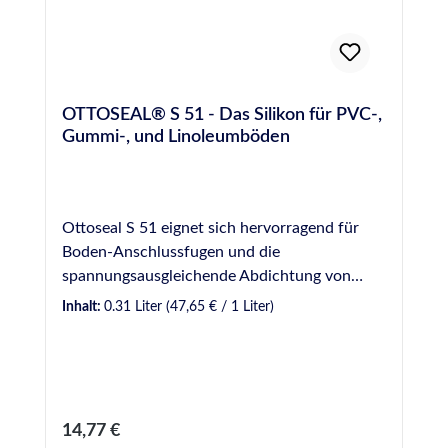
OTTOSEAL® S 51 - Das Silikon für PVC-,
Gummi-, und Linoleumböden
Ottoseal S 51 eignet sich hervorragend für
Boden-Anschlussfugen und die
spannungsausgleichende Abdichtung von
Bodenbelägen aus Kunststoff, aber auch für
Inhalt:
0.31 Liter
(47,65 € / 1 Liter)
viele andere Werkstoffe, wie Glas, Edelstahl,
Aluminium, usw. Die große Farbauswahl ist an
die Farben gängiger Bodenbeläge angepasst,
folgt aber auch Trendfarben. VE: 20
Kartuschen / KartonEigenschaften: 1K-
Regulärer Preis:
14,77 €
Silicon-Dichtstoff auf Basis eines Aminoxim-