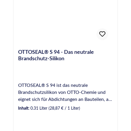
(Süddeutsches Kunststoff-Zentrum,
Würzburg) Für Anwendungen gemäß IVD-
Merkblatt Nr.
7+9+12+20+22+24+27+29+31+32+35
geeignet Gütesiegel des IVD -
Industrieverband Dichtstoffe e.V. - geprüft
durch das ift - Institut für Fenstertechnik e.V.,
OTTOSEAL® S 94 - Das neutrale
Rosenheim Konform zur Verordnung (EG) Nr.
Brandschutz-Silikon
1907/2006 (REACH) Französische VOC-
Emissionsklasse A+ EMICODE® EC 1 Plus R -
sehr emissionsarm
OTTOSEAL® S 94 ist das neutrale
Brandschutzsilikon von OTTO-Chemie und
eignet sich für Abdichtungen an Bauteilen, an
welche erhöhte Anforderungen an das
Inhalt:
0.31 Liter
(28,87 € / 1 Liter)
Brandverhalten gestellt werden (z.B.
feuerhemmende Bauteile und
Brandschutzverglasungen/Glaselemente). Es