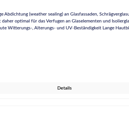
e Abdichtung (weather sealing) an Glasfassaden, Schrägvergla
er optimal für das Verfugen an Glaselementen und Isolierglaseinhe
ute Witterungs-, Alterungs- und UV-Beständigkeit Lange Hautbi
elen Untergründen, z.T. in Verbindung mit Primer Verträglich mit
sgebiete: Speziell entwickelt für die wetterbeständige Abdichtung
en, Holz-Glas-Verbundelementen, Dachverglasungen und Winterg
 Glaselementen Geeignet für die Verfugung an Isolierglaseinheiten No
5651 - Teil 2: G CC 25 LM Entspricht den Anforderungen der D
Nr. 22+31+35 geeignet LEED® v3 konform Credit IEQ 4.1: Kle
-Emissionsklasse A+
Details