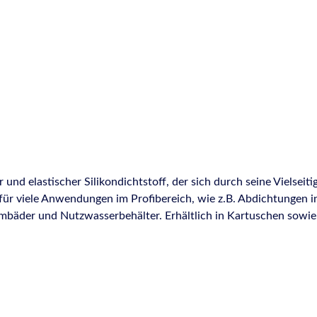
nd elastischer Silikondichtstoff, der sich durch seine Vielseiti
 für viele Anwendungen im Profibereich, wie z.B. Abdichtungen 
äder und Nutzwasserbehälter. Erhältlich in Kartuschen sowie 
gang etc.,Nutzwasserbehältern, Kühltürmen und Sanitärräumen 
n und Glaselementen Produkteigenschaften: Elastisch, gleicht Dehn- und
dig gegen Witterungseinflüsse und UV-Strahlen Temperaturbest
 Dauerbelastung durch Schwimmbadwasser, Sole, Haushaltsrein