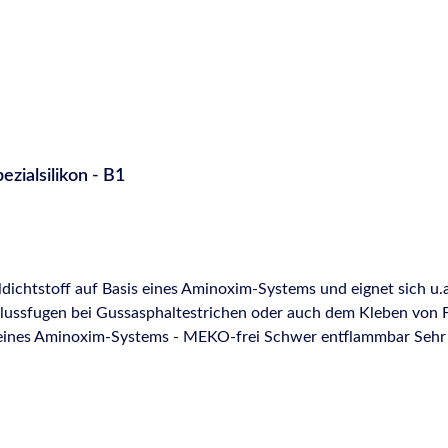
ialsilikon - B1
ichtstoff auf Basis eines Aminoxim-Systems und eignet sich u.a
hlussfugen bei Gussasphaltestrichen oder auch dem Kleben von 
chiedlicher Werkstoffe wie z.B. Glas, Edelstahl, Aluminium un
 (Hierzu empfiehlt der Hersteller die Rücksprache mit der Anwendun
wendung, der Vorbehandlung, der technischen Daten sowie Sicher