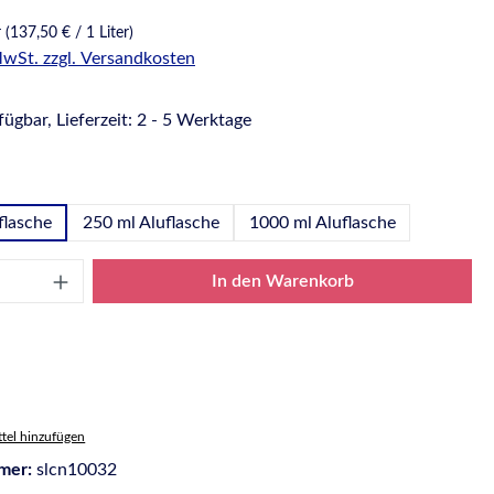
r
(137,50 € / 1 Liter)
 MwSt. zzgl. Versandkosten
ügbar, Lieferzeit: 2 - 5 Werktage
wählen
flasche
250 ml Aluflasche
1000 ml Aluflasche
Anzahl: Gib den gewünschten Wert ein oder
In den Warenkorb
tel hinzufügen
mer:
slcn10032