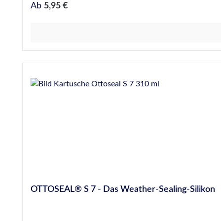
Hypochlorit, Ozon, Kupfersulfat, Aluminiumsulfat Leich
Regulärer Preis:
Ab
5,95 €
OTTOSEAL® S 7 - Das Weather-Sealing-Silikon