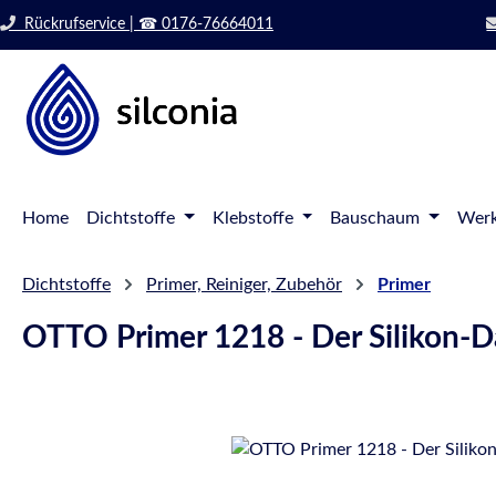
 Hauptinhalt springen
Zur Suche springen
Rückrufservice | ☎ 0176-76664011
Zur Hauptnavigation springen
Home
Dichtstoffe
Klebstoffe
Bauschaum
Werk
Dichtstoffe
Primer, Reiniger, Zubehör
Primer
OTTO Primer 1218 - Der Silikon-
Bildergalerie überspringen