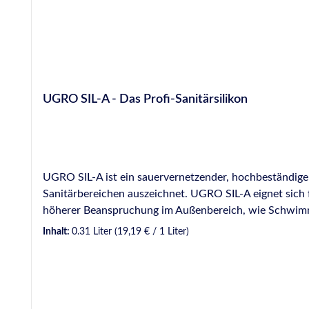
UGRO SIL-A - Das Profi-Sanitärsilikon
UGRO SIL-A ist ein sauervernetzender, hochbeständiger u
Sanitärbereichen auszeichnet. UGRO SIL-A eignet sich
höherer Beanspruchung im Außenbereich, wie Schwimmb
Beutel á 400 ml je Karton Anwendungsbereiche: Für innen und außen Zum elastischen Schließen von Eck-, Anschluss- und Bewegungsfugen Zum Schließen von Anschluss-
Inhalt:
0.31 Liter
(19,19 € / 1 Liter)
und Bewegungsfugen in Schwimmbädern inkl. Beckenum
eloxiertem Aluminium Zum elastischen Schließen von Stoßfugen bei Glasbausteine
Stauchbewegungen bis 20 % der Fugenbreite aus Bestän
heißes und kochendes Wasser Widerstandsfähig gegen