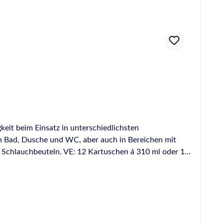
gkeit beim Einsatz in unterschiedlichsten
in Bad, Dusche und WC, aber auch in Bereichen mit
Schlauchbeuteln. VE: 12 Kartuschen á 310 ml oder 15
Für Glasfalzversiegelungen an Fenstern aus Holz und
ändig von - 40 °C bis + 165 °C Beständig gegen
iger undSchwimmbadchemikalien wie z. B. Chlor,