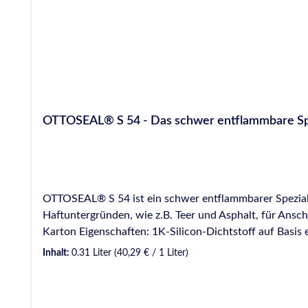
OTTOSEAL® S 54 - Das schwer entflammbare Spez
OTTOSEAL® S 54 ist ein schwer entflammbarer Speziald
Haftuntergründen, wie z.B. Teer und Asphalt, für Ansc
Karton Eigenschaften: 1K-Silicon-Dichtstoff auf Basis eines Aminoxim-Systems - MEKO-frei Schwer entflammbar Sehr gute Witterungs-, Alterungs- und UV-Beständigkeit
Anwendungsgebiete: Anschlussfugen bei Gussasphaltestrichen Kleben von EPDM- und APTK-Profilen Kleben von Fugenbändern auf Polysulfid-Basis
Inhalt:
0.31 Liter
(40,29 € / 1 Liter)
Spannungsausgleichende Abdichtung gleicher und unters
schwierigen Haftuntergründen, wie z.B. Asphalt, Teer etc.
Informationen wie z.B. besondere Hinweise bei der An