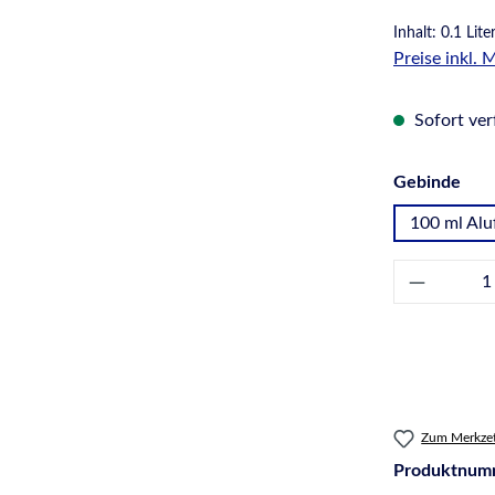
Inhalt:
0.1 Lite
Preise inkl.
Sofort verf
aus
Gebinde
100 ml Alu
Produkt 
Zum Merkzet
Produktnum