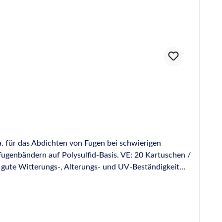
. für das Abdichten von Fugen bei schwierigen
Fugenbändern auf Polysulfid-Basis. VE: 20 Kartuschen /
d einige Kunststoffe Abdichten von Fugen bei
gstechnik der OTTO-Chemie) Für weitere
heitshinweise, beachten Sie bitte die Technischen-