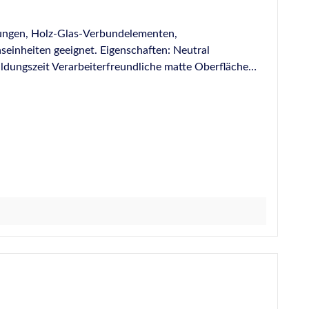
sungen, Holz-Glas-Verbundelementen,
iten geeignet. Eigenschaften: Neutral
ldungszeit Verarbeiterfreundliche matte Oberfläche
 PVB-Folien entsprechend den Kriterien der ift-
ärten Geeignet für Abdichtungen an
rmen und Prüfungen: Geprüft nach EN
IN 18540-F Entspricht den Anforderungen der ISO
b- und Dichtstoffe DGNB Einstufungen siehe