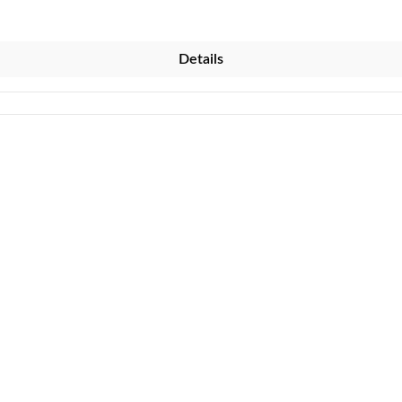
t spritz- und glättbar Pilzhemmend ausgerüstet, beugt Pilz- un
Details