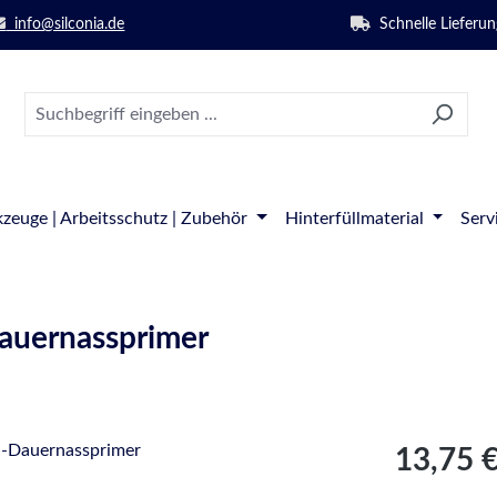
info@silconia.de
Schnelle Lieferun
zeuge | Arbeitsschutz | Zubehör
Hinterfüllmaterial
Serv
Dauernassprimer
Regulärer Pre
13,75 