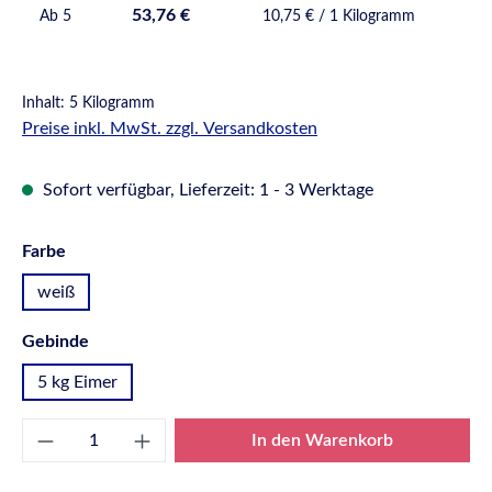
53,76 €
Ab
5
10,75 € / 1 Kilogramm
Inhalt:
5 Kilogramm
Preise inkl. MwSt. zzgl. Versandkosten
Sofort verfügbar, Lieferzeit: 1 - 3 Werktage
auswählen
Farbe
weiß
auswählen
Gebinde
5 kg Eimer
Produkt Anzahl: Gib den gewünschten Wert e
In den Warenkorb