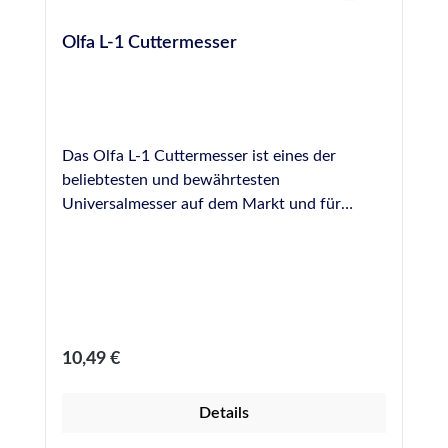
Olfa L-1 Cuttermesser
Das Olfa L-1 Cuttermesser ist eines der
beliebtesten und bewährtesten
Universalmesser auf dem Markt und für
Heimwerker und Profis in unzähligen
Situationen ein hilfreiches Werkzeug. Die
eisgehärteten, sehr scharfen Abbrechklingen
werden in einer robuste Metallführung mittels
einer Stellschraube fixiert, wodurch sich die
nutzbare Klingenlänge stufenlos und sicher
Regulärer Preis:
10,49 €
einstellen lässt. Klingenbreite: 18 mm sieben
Abbruchstellen eine Klinge vormontiert
Details