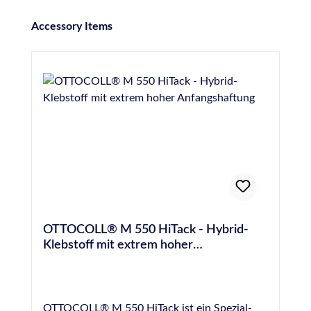
Produktgalerie überspringen
Accessory Items
OTTOCOLL® M 550 HiTack - Hybrid-
Klebstoff mit extrem hoher
Anfangshaftung
OTTOCOLL® M 550 HiTack ist ein Spezial-