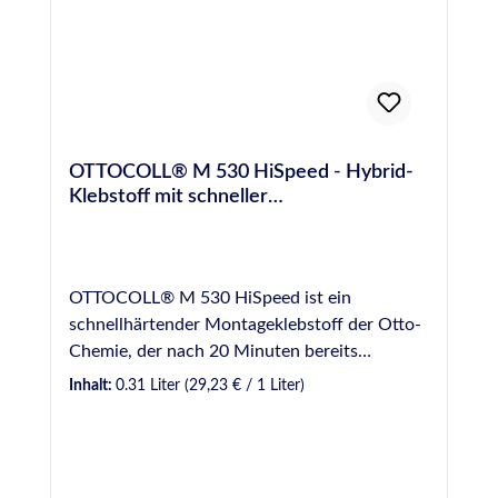
OTTOCOLL® M 530 HiSpeed - Hybrid-
Klebstoff mit schneller
Funktionsfestigkeit
OTTOCOLL® M 530 HiSpeed ist ein
schnellhärtender Montageklebstoff der Otto-
Chemie, der nach 20 Minuten bereits
handfest und nach 3 Stunden funktionsfest
Inhalt:
0.31 Liter
(29,23 € / 1 Liter)
durchhärtet, dabei jedoch elastisch bleibt, so
dass Bewegungen des Untergrundes oder der
zu klebenden Werkstücke bei höheren
Klebstoffschichten ausgeglichen werden