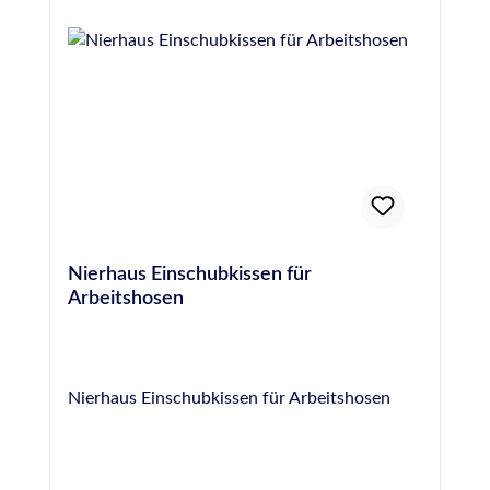
Ersatzknöpfe ebenfalls bei uns erhältlich).
Dicht- oder Klebstoff bis zu 1 mm überlappen
Zertifiziert nach DIN EN 14404,
können, ohne dass negative Reaktionen durch
Durchstichfestigkeit: Leistungsstufe 2
beide Werkstoffe entstehen. Keine
Kennzeichnungspflicht: Die Hybrid-Dicht-
und Klebstoffe sind frei von Isocyanaten und
unterliegen deshalb keiner
Kennzeichnungspflicht. Normen und
Prüfungen Unbedenklichkeitserklärung -
geprüft für den Einsatz im lebensmittelnahen
Bereich (ISEGA Forschungs- und
Nierhaus Einschubkissen für
Untersuchungs-Gesellschaft mbH,
Arbeitshosen
Aschaffenburg "Besonders empfehlenswertes
Schadstoffarmes Bauprodukt" gemäß
Baustoffliste des TÜV Rheinland Für
Anwendungen gemäß IVD-Merkblatt Nr.
Nierhaus Einschubkissen für Arbeitshosen
12+19-1+21+24+30+31+35 geeignet Geprüft
an beschichteten Gläsern (2K-PUR Direct
Decklack 7-530 von Fa. Selemix System) der