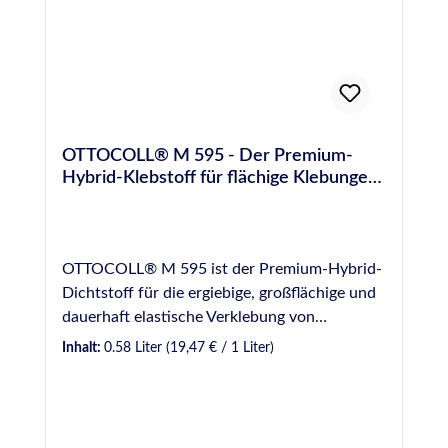
Datenblatt sowie "Produktinformation" im
Downloadbereich)Kleben von
Wandverkleidungsplatten im Innenbereich z.B.
im Sanitär-, Küchen- und Gastrobereich und
in Kühlzellen.Kleben in Räumen mit erhöhten
Brandschutzanforderungen z. B. auf
OTTOCOLL® M 595 - Der Premium-
Fluchtwegen.Kleben und Montieren
Hybrid-Klebstoff für flächige Klebungen-
unterschiedlichster Materialien wie Holz,
580 ml
Holzwerkstoffe, Kunststoffe, Metalle und
mineralische Untergründe. Normen und
Prüfungen EMICODE® EC 1 Plus - sehr
OTTOCOLL® M 595 ist der Premium-Hybrid-
emissionsarm Für Anwendungen gemäß IVD-
Dichtstoff für die ergiebige, großflächige und
Merkblatt Nr. 30+35 geeignet Französische
dauerhaft elastische Verklebung von
VOC-Emissionsklasse A+ Deklaration in
Wandpaneelen und Wandverkleidungsplatten
Inhalt:
0.58 Liter
(19,47 € / 1 Liter)
Baubook Österreich Einstufung nach
im Innenbereich. Ottocoll M 595 haftet auf
Gebäudezertifizierungssystemen siehe
einer Vielzahl von Untergründen auch ohne
Nachhaltigkeitsdatenblatt Für weitere
Vorbehandlung, selbst auf feuchten
Informationen wie z.B. besondere Hinweise
Untergründen und gleicht Unebenheiten des