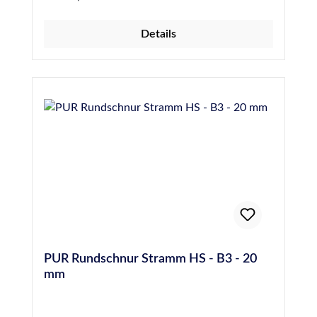
ist das leichtere Einbringen der Rundschnur in
eine Fuge durch die höhere Elastizität
Details
gegenüber geschlossenen Profilen. Hinweis:
Bei der Verwendung von Hohlprofil-
Rundschnüren aus PE (Polyethylen) sollte
darauf geachtet werden, die Schnur
unbeschädigt und 24 Stunden vor dem
Abdichten einer Fuge einzubringen, um die
Gefahr von Blasenbildung durch Ausgasen des
Materials zu verhindern. Hochwertige PE-
Rundschnur, Hohlprofil, 20 mm
Durchmesser, entspricht DIN 18540
PUR Rundschnur Stramm HS - B3 - 20
mm