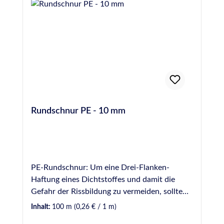
unbeschädigt und 24 Stunden vor dem
Abdichten einer Fuge einzubringen, um die
Gefahr von Blasenbildung durch Ausgasen des
Materials zu verhindern. Hochwertige PE-
Rundschnur, Hohlprofil, 50 mm
Durchmesser, entspricht DIN 18540
Rundschnur PE - 10 mm
PE-Rundschnur: Um eine Drei-Flanken-
Haftung eines Dichtstoffes und damit die
Gefahr der Rissbildung zu vermeiden, sollte
Hinterfüllmaterial in einer Fuge vorverlegt
Inhalt:
100 m
(0,26 € / 1 m)
werden. Hinterfüllmaterial wirkt ebenfalls als