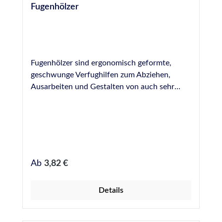
Fugenhölzer
Fugenhölzer sind ergonomisch geformte,
geschwunge Verfughilfen zum Abziehen,
Ausarbeiten und Gestalten von auch sehr
breiten Fugen. Hergestellt aus Buchenholz
und durch ihre Länge sehr gut zum Bearbeiten
von schwerer zugänglichen Fugen geeignet.
Bei uns erhältlich in folgenden Breiten: 6 mm
8 mm 10 mm 15 mm 20 mm 25 mm 30 mm 35
mm 40 mm
Regulärer Preis:
Ab
3,82 €
Details