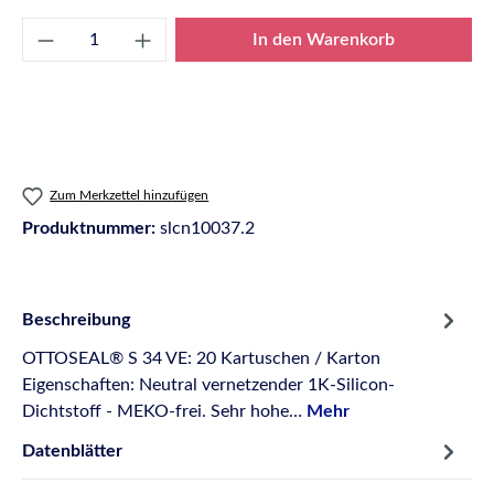
Produkt Anzahl: Gib den gewünschten Wert e
In den Warenkorb
Zum Merkzettel hinzufügen
Produktnummer:
slcn10037.2
Beschreibung
OTTOSEAL® S 34 VE: 20 Kartuschen / Karton
Eigenschaften: Neutral vernetzender 1K-Silicon-
Dichtstoff - MEKO-frei. Sehr hohe…
Mehr
Datenblätter