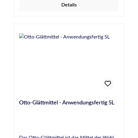
Details
ein Teil Wasser) besonders ergiebig, durch die
Verwendung von dermatologisch getesteten
Inhaltsstoffen wirkt es bei der Anwendung
nicht entfettend oder reizend auf die Haut.
Otto-Glättmittel eignet sich für die Glättung
von Silikon, PU- und MS-Hybrid-Polymer-
Dichtstoffen und für beinahe jede Oberfläche.
Es ist jedoch NICHT für die Fugenglättung an
Naturstein geeignet, hier empfehlen wir das
spezielle Otto Marmor-Silikon-Glättmittel.
Otto-Glättmittel - Anwendungsfertig 5L
Das Otto-Glättmittel ist das Mittel der Wahl