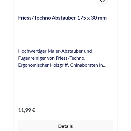
Friess/Techno Abstauber 175 x 30 mm
Hochwertiger Maler-Abstauber und
Fugenreiniger von Friess/Techno.
Ergonomischer Holzgriff, Chinaborsten in
Reihe gepresst. Abmessungen: 175 x 30 mm
Regulärer Preis:
11,99 €
Details