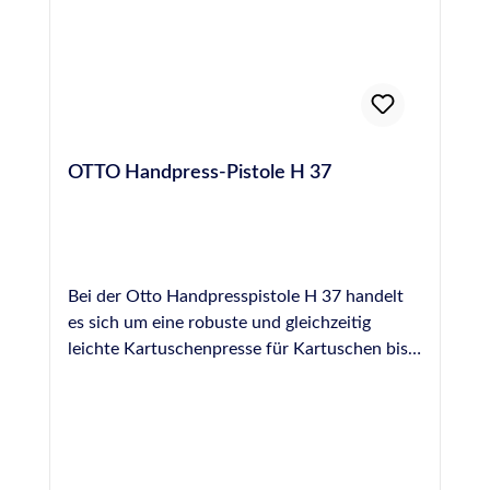
OTTO Handpress-Pistole H 37
Bei der Otto Handpresspistole H 37 handelt
es sich um eine robuste und gleichzeitig
leichte Kartuschenpresse für Kartuschen bis
310 ml Inhalt. Der Kartuschenwechsel erfolgt
von vorn, schnell und leicht durch den
innovativen Schiebehülsen-Verschluss. Beim
Zurückziehen des Verschlussrings an der
Front der Kartuschenpistole wird die leere