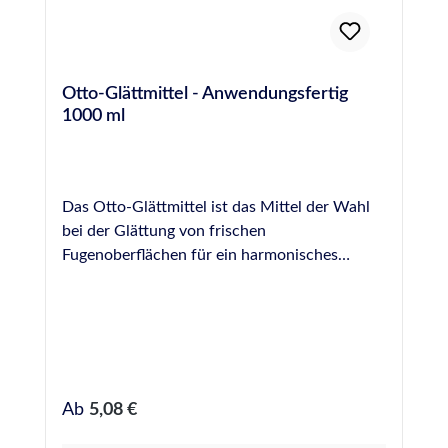
Otto-Glättmittel - Anwendungsfertig
1000 ml
Das Otto-Glättmittel ist das Mittel der Wahl
bei der Glättung von frischen
Fugenoberflächen für ein harmonisches
Fugenbild. Eine perfekte Verfugung rundet das
Gesamtbild in Küche und Bad sowie bei vielen
anderen Anwendungsfällen ab, der Glanz der
Fugenoberfläche bleibt erhalten und
Farbpigmente des Dichtstoffes werden nicht
ausgewaschen. Otto-Glättmittel ist eine
Regulärer Preis:
Ab
5,08 €
anwendungsfertige Lösung, jedoch durch
seine Verdünnbarkeit (zwei Teile Glättmittel,