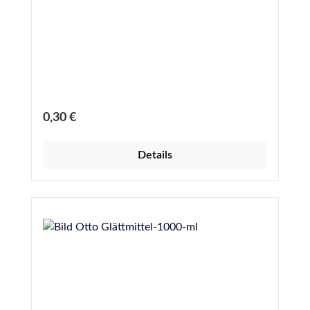
Regulärer Preis:
0,30 €
Details