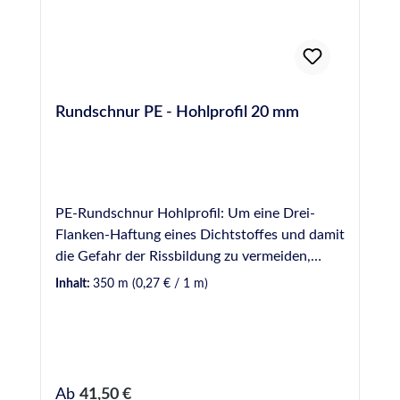
Naturstein geeignet, hier empfehlen wir das
spezielle Otto Marmor-Silikon-Glättmittel.
Rundschnur PE - Hohlprofil 20 mm
PE-Rundschnur Hohlprofil: Um eine Drei-
Flanken-Haftung eines Dichtstoffes und damit
die Gefahr der Rissbildung zu vermeiden,
sollte Hinterfüllmaterial in einer Fuge
Inhalt:
350 m
(0,27 € / 1 m)
vorverlegt werden. Hinterfüllmaterial wirkt
ebenfalls als mechanische Barriere, wodurch
die zur Verfugung einzusetzende
Dichtstoffmenge begrenzt wird. Vorteil beim
Einsatz von Hinterfüllmaterial mit Hohlprofil
Regulärer Preis:
Ab
41,50 €