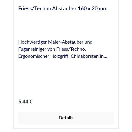
Friess/Techno Abstauber 160 x 20 mm
Hochwertiger Maler-Abstauber und
Fugenreiniger von Friess/Techno.
Ergonomischer Holzgriff, Chinaborsten in
Reihe gepresst. Abmessungen: 160 x 20 mm
Regulärer Preis:
5,44 €
Details