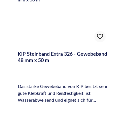
Gefahr von Blasenbildung durch Ausgasen des
Materials zu verhindern. Hochwertige PE-
Rundschnur, Hohlprofil, 30 mm
Durchmesser, entspricht DIN 18540 Lieferung
im praktischen Spenderkarton
KIP Steinband Extra 326 - Gewebeband
48 mm x 50 m
Das starke Gewebeband von KIP besitzt sehr
gute Klebkraft und Reißfestigkeit, ist
Wasserabweisend und eignet sich für
Abdeckarbeiten auf rauen Untergründen
(Putz und Stein), Sandstrahl- und
Reparaturarbeiten, wasserdichtes Versiegeln
von Behältern, sicherem Verpacken von