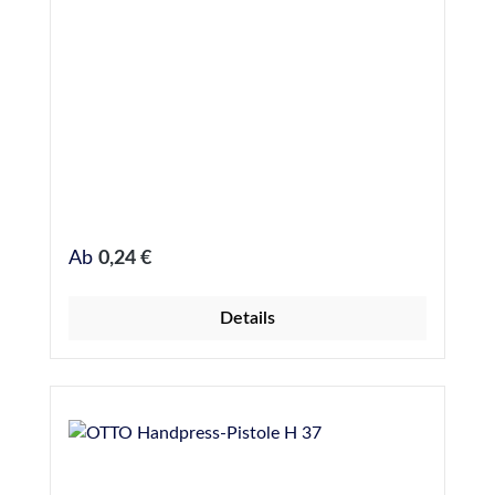
Regulärer Preis:
Ab
0,24 €
Details