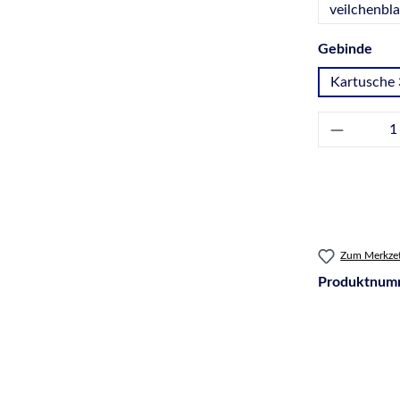
veilchenbl
aus
Gebinde
Kartusche 
Produkt 
Zum Merkzet
Produktnum