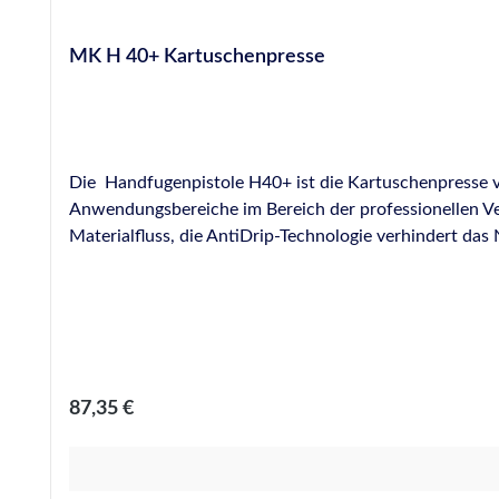
MK H 40+ Kartuschenpresse
Die Handfugenpistole H40+ ist die Kartuschenpresse vo
Anwendungsbereiche im Bereich der professionellen Ver
Materialfluss, die AntiDrip-Technologie verhindert das
Übersetzungsverhältnis von 18:1 sehr gut für die Vera
sowie die Freigabe der Bremse mit nur einer Hand ermögli
Technologie verhindert Nachfließen von Material bei 
Regulärer Preis:
87,35 €