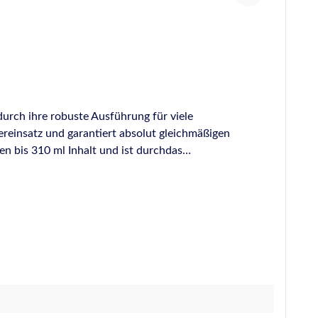
urch ihre robuste Ausführung für viele
reinsatz und garantiert absolut gleichmäßigen
en bis 310 ml Inhalt und ist durchdas
busten Bauweise geringe Gewicht von nur 0,94 kg,
tz. Produktvorteile auf einen Blick AntiDrip-
t von nur 0,94 kg Kartuschenhalter um 360 Grad
drehbar Kraftübersetzung 18:1 Geeignet für Kartuschen bis 310 ml Großes Sortiment an Ersatzteilen und Zubehör auf Anfrage verfügbar