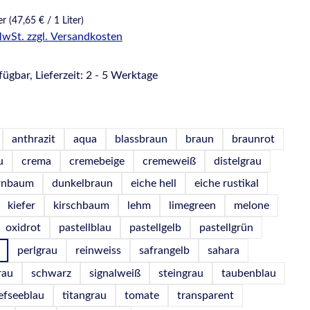
ter
(47,65 € / 1 Liter)
 MwSt. zzgl. Versandkosten
ügbar, Lieferzeit: 2 - 5 Werktage
hlen
anthrazit
aqua
blassbraun
braun
braunrot
u
crema
cremebeige
cremeweiß
distelgrau
irnbaum
dunkelbraun
eiche hell
eiche rustikal
kiefer
kirschbaum
lehm
limegreen
melone
oxidrot
pastellblau
pastellgelb
pastellgrün
perlgrau
reinweiss
safrangelb
sahara
rau
schwarz
signalweiß
steingrau
taubenblau
iefseeblau
titangrau
tomate
transparent