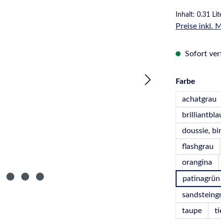
Inhalt:
0.31 Li
Preise inkl.
Sofort verf
auswä
Farbe
achatgrau
brilliantbla
doussie, b
flashgrau
orangina
patinagrün
sandsteing
taupe
t