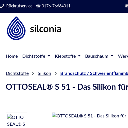
 Hauptinhalt springen
Zur Suche springen
Rückrufservice | ☎ 0176-76664011
Zur Hauptnavigation springen
Home
Dichtstoffe
Klebstoffe
Bauschaum
Werk
Dichtstoffe
Silikon
Brandschutz / Schwer entflammb
OTTOSEAL® S 51 - Das Silikon fü
Bildergalerie überspringen