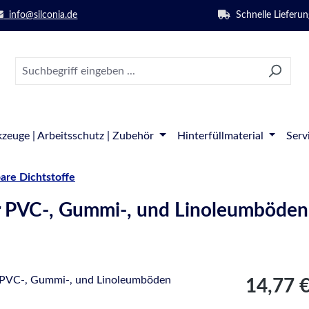
info@silconia.de
Schnelle Lieferun
zeuge | Arbeitsschutz | Zubehör
Hinterfüllmaterial
Serv
are Dichtstoffe
r PVC-, Gummi-, und Linoleumböden
Regulärer Pre
14,77 