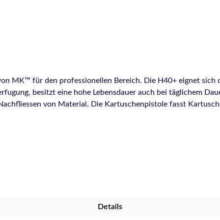
n MK™ für den professionellen Bereich. Die H40+ eignet sich d
fugung, besitzt eine hohe Lebensdauer auch bei täglichem Daue
 Nachfliessen von Material. Die Kartuschenpistole fasst Kartusch
rbeitung von mittelviskosem Material geeignet. Das trotz der ro
chen schnelles, genaues und ermüdungsfreies Arbeiten im Dauereinsa
Arbeitsstop Freigabe der Bremse mit einer Hand Geringes Gewich
Details