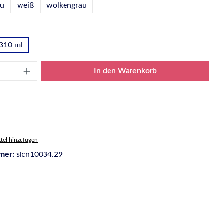
au
weiß
wolkengrau
wählen
310 ml
Anzahl: Gib den gewünschten Wert ein oder
In den Warenkorb
tel hinzufügen
mer:
slcn10034.29