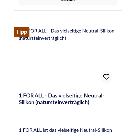
an Marmor und allen Natursteinen, wie z.B.
16938-1 vom SKZ Würzburg (Prüfung auf
Herstellerinformationen:Hermann Otto
Sandstein, Quarzit, Granit, Gneis, Porphyr
Randzonenverschmutzung von Natursteinen
GmbHKrankenhausstraße 14Baden-
etc. im Innen- und Außenbereich. Abdichten
durch Fugendichtstoffe) Für Anwendungen
WürttembergFridolfing, Deutschland,
von Dehnungsfugen im Wand- und
gemäß IVD-Merkblatt Nr. 3-1+3-
83413info@otto-chemie.dewww.otto-
Fassadenbereich. Normen und Prüfungen:
Tipp
2+9+14+23+25+27+30+31+35 geeignet
chemie.de
Geprüft nach EN 15651 - Teil 1: F EXT-INT CC
Gütesiegel des IVD - Industrieverband
20 LM Geprüft nach EN 15651 - Teil 3: XS 1
Dichtstoffe e.V. - geprüft durch das ift -
Für Anwendungen gemäß IVD-Merkblatt Nr.
Institut für Fenstertechnik e.V., Rosenheim
3-1+3-2+14+23+25+27+31+35 geeignet
Konform zur Verordnung (EG) Nr. 1907/2006
Französische VOC-Emissionsklasse A+
(REACH) Französische VOC-Emissionsklasse
A+ Deklaration in Baubook Österreich
EMICODE® EC 1 Plus - sehr emissionsarm
Einstufung nach
1 FOR ALL - Das vielseitige Neutral-
Gebäudezertifizierungssystemen siehe
Silikon (natursteinverträglich)
Nachhaltigkeitsdatenblatt Geprüftes
Brandverhalten nach EN 13501: Klasse E
1 FOR ALL ist das vielseitige Neutral-Silikon