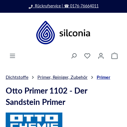
☎ 0176-76664011
Zum Hauptinhalt springen
info@silco
Ware
Dichtstoffe
Primer, Reiniger, Zubehör
Primer
Otto Primer 1102 - Der
Sandstein Primer