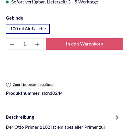
Sofort verfügbar, Lieferzeit: 3 - 5 Werktage
auswählen
Gebinde
100 ml Aluflasche
Produkt Anzahl: Gib den gewünschten Wert e
In den Warenkorb
Zum Merkzettel hinzufügen
Produktnummer:
slcn10244
Beschreibung
Der Otto Primer 1102 ist ein spezieller Primer zur