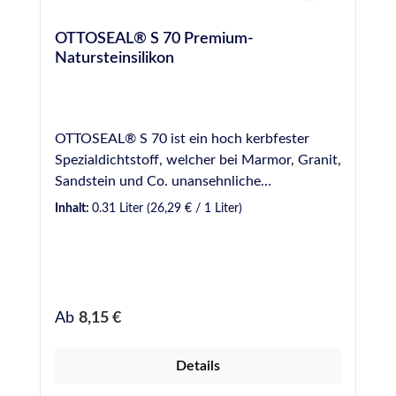
OTTOSEAL® S 70 Premium-
Natursteinsilikon
OTTOSEAL® S 70 ist ein hoch kerbfester
Spezialdichtstoff, welcher bei Marmor, Granit,
Sandstein und Co. unansehnliche
Randzonenverschmutzung an den
Inhalt:
0.31 Liter
(26,29 € / 1 Liter)
Fugenflanken vermeidet und auch für
Dauernass- und Unterwasseranwendungen,
z.B. im Schwimmbad, sehr gut geeignet ist.
Nach der Aushärtung ist er elastisch und
trotzdem trittfest. OTTOSEAL ® S70 bleibt
Regulärer Preis:
Ab
8,15 €
nahezu ewig jung, auch bei Sonne, Wind und
Wetter. Das fungizid ausgerüstete Silikon ist
Details
ab Lager in vielen Strukturfarben mit
steinähnlicher Oberfläche erhältlich. Einige