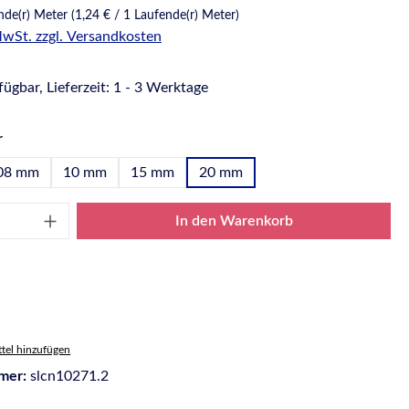
nde(r) Meter
(1,24 € / 1 Laufende(r) Meter)
 MwSt. zzgl. Versandkosten
ügbar, Lieferzeit: 1 - 3 Werktage
auswählen
r
08 mm
10 mm
15 mm
20 mm
Anzahl: Gib den gewünschten Wert ein oder
In den Warenkorb
tel hinzufügen
mer:
slcn10271.2