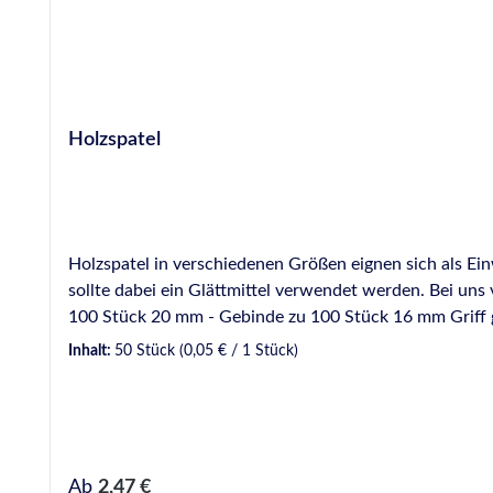
Holzspatel
Holzspatel in verschiedenen Größen eignen sich als Ei
sollte dabei ein Glättmittel verwendet werden. Bei uns verfügbar in verschiedenen Breiten: 9 mm - Ge
100 Stück 20 mm - Gebinde zu 100 Stück 16 mm Griff
Inhalt:
50 Stück
(0,05 € / 1 Stück)
Regulärer Preis:
Ab
2,47 €