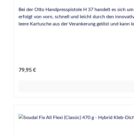
Bei der Otto Handpresspistole H 37 handelt es sich um
erfolgt von vorn, schnell und leicht durch den innovat
leere Kartusche aus der Verankerung gelöst und kann 
geschoben, wodurch die neue Kartusche fest in der Pisto
verfügbar! Die Ersatzteile und Artikelnummern finden Sie in 
Handpress-Pistole aus hochschlagfestem Kunststoff, s
Herstellerinformationen:Hermann Otto GmbHKrankenh
Regulärer Preis:
79,95 €