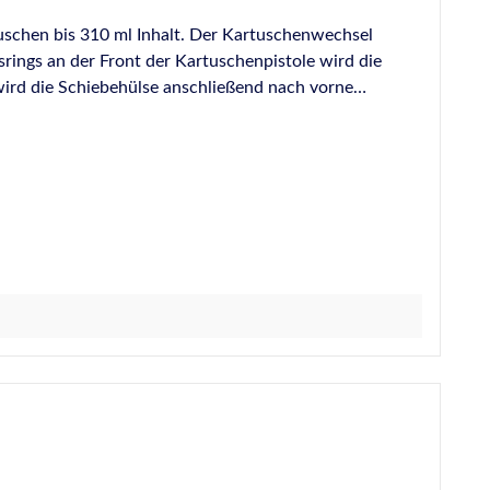
tuschen bis 310 ml Inhalt. Der Kartuschenwechsel
rings an der Front der Kartuschenpistole wird die
wird die Schiebehülse anschließend nach vorne
teile dieser Pistole sind bei uns auf Anfrage
gegen. Eigenschaften: Strapazierfähige
 und Schiebehülse für 290/300/310 ml Kartuschen
13info@otto-chemie.dewww.otto-chemie.de