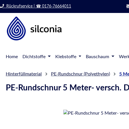
 Hauptinhalt springen
Zur Suche springen
Rückrufservice | ☎ 0176-76664011
Zur Hauptnavigation springen
Home
Dichtstoffe
Klebstoffe
Bauschaum
Werk
Hinterfüllmaterial
PE-Rundschnur (Polyethylen)
5 Me
PE-Rundschnur 5 Meter- versch. 
Bildergalerie überspringen