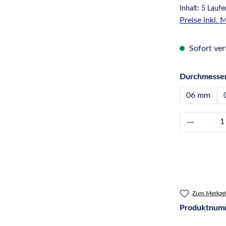
Inhalt:
5 Laufe
Preise inkl.
Sofort verf
Durchmesse
06 mm
Produkt 
Zum Merkzet
Produktnum