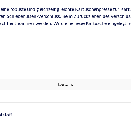
 eine robuste und gleichzeitig leichte Kartuschenpresse für Kar
iven Schiebehülsen-Verschluss. Beim Zurückziehen des Verschluss
leicht entnommen werden. Wird eine neue Kartusche eingelegt, 
le arretiert wird und sofort verarbeitet werden kann. Alle Ersatz
der Ersatzteilliste, Anfragen nehmen wir gerne per Kontaktformular ent
ehr leicht. Mit Schiebehülsen-Verschluss, glatter Schubstange
ausstraße 14Baden-WürttembergFridolfing, Deutschland, 834
Details