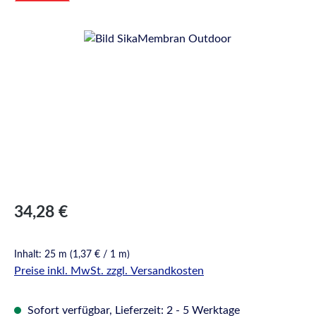
Bildergalerie überspringen
Regulärer Preis:
34,28 €
Inhalt:
25 m
(1,37 € / 1 m)
Preise inkl. MwSt. zzgl. Versandkosten
Sofort verfügbar, Lieferzeit: 2 - 5 Werktage