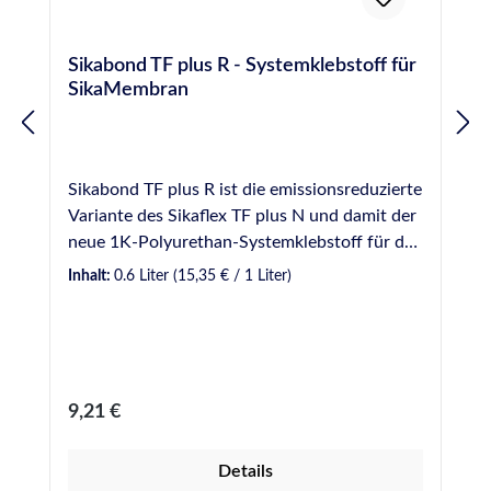
Sikabond TF plus R - Systemklebstoff für
SikaMembran
Sikabond TF plus R ist die emissionsreduzierte
Variante des Sikaflex TF plus N und damit der
neue 1K-Polyurethan-Systemklebstoff für das
SikaMembran Foliensystem, ist aber auch für
Inhalt:
0.6 Liter
(15,35 € / 1 Liter)
die Verklebung von allen EPDM
Folien/Membranen (Synthesekautschuk-
Folien, Ethylen-Propylen-Dien-Monomer)
geeignet. SikaBond TF plus R wird für die
Verklebung der Folien SikaMembran
Regulärer Preis:
9,21 €
Universal, SikaMembran Strong,
SikaMembran Outdoor, SikaMembran
Details
Outdoor plus, SikaMembran Universal SB und