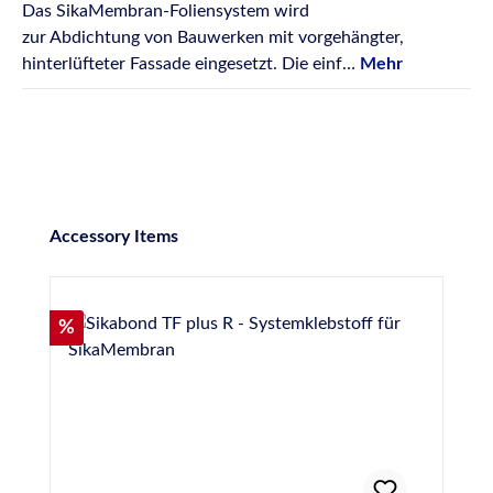
Das SikaMembran-Foliensystem wird
zur Abdichtung von Bauwerken mit vorgehängter,
hinterlüfteter Fassade eingesetzt. Die einf…
Mehr
Produktgalerie überspringen
Accessory Items
Rabatt
%