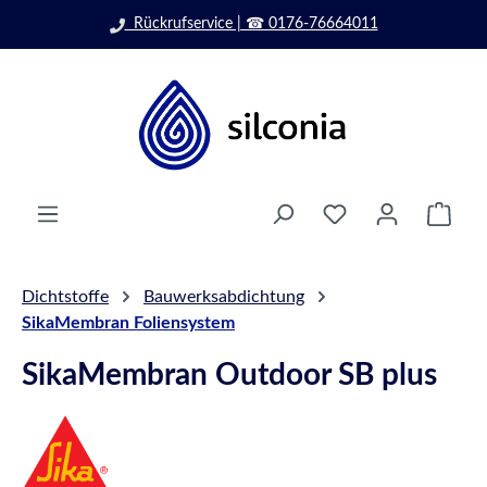
rvice | ☎ 0176-76664011
Zum Hauptinhalt springen
Ware
Dichtstoffe
Bauwerksabdichtung
SikaMembran Foliensystem
SikaMembran Outdoor SB plus