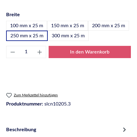
auswählen
Breite
100 mm x 25 m
150 mm x 25 m
200 mm x 25 m
250 mm x 25 m
300 mm x 25 m
Produkt Anzahl: Gib den gewünschten Wert e
In den Warenkorb
Zum Merkzettel hinzufügen
Produktnummer:
slcn10205.3
Beschreibung