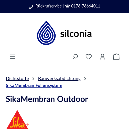
rvice | ☎ 0176-76664011
Zum Hauptinhalt springen
Ware
Dichtstoffe
Bauwerksabdichtung
SikaMembran Foliensystem
SikaMembran Outdoor