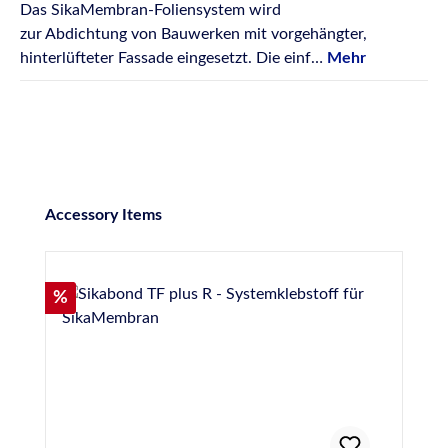
Das SikaMembran-Foliensystem wird
zur Abdichtung von Bauwerken mit vorgehängter,
hinterlüfteter Fassade eingesetzt. Die einf…
Mehr
Produktgalerie überspringen
Accessory Items
Rabatt
%