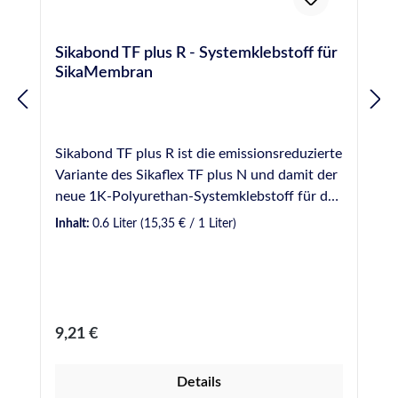
Sikabond TF plus R - Systemklebstoff für
SikaMembran
Sikabond TF plus R ist die emissionsreduzierte
Variante des Sikaflex TF plus N und damit der
neue 1K-Polyurethan-Systemklebstoff für das
SikaMembran Foliensystem, ist aber auch für
Inhalt:
0.6 Liter
(15,35 € / 1 Liter)
die Verklebung von allen EPDM
Folien/Membranen (Synthesekautschuk-
Folien, Ethylen-Propylen-Dien-Monomer)
geeignet. SikaBond TF plus R wird für die
Verklebung der Folien SikaMembran
Regulärer Preis:
9,21 €
Universal, SikaMembran Strong,
SikaMembran Outdoor, SikaMembran
Details
Outdoor plus, SikaMembran Universal SB und