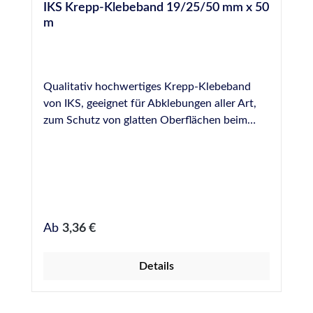
IKS Krepp-Klebeband 19/25/50 mm x 50
m
Qualitativ hochwertiges Krepp-Klebeband
von IKS, geeignet für Abklebungen aller Art,
zum Schutz von glatten Oberflächen beim
Verfugen, Lackieren, usw. Erhältlich in 19, 25
und 50 mm Breite, Rollenware 50 m.
Regulärer Preis:
Ab
3,36 €
Details