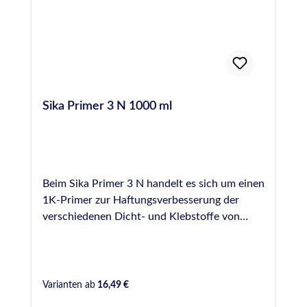
Sika Primer 3 N 1000 ml
Beim Sika Primer 3 N handelt es sich um einen
1K-Primer zur Haftungsverbesserung der
verschiedenen Dicht- und Klebstoffe von
Sika, wie z.B. Sikaflex,SikaHyflex,Sikabond
und Sikasil auf porösen Untergründen (z.B.
Beton, Porenbeton, Naturstein, Putz, usw.)
und Metallen. Sika Primer 3 N ist in einigen
Varianten ab
16,49 €
Fällen als Alternative zum Sika Haftreiniger-