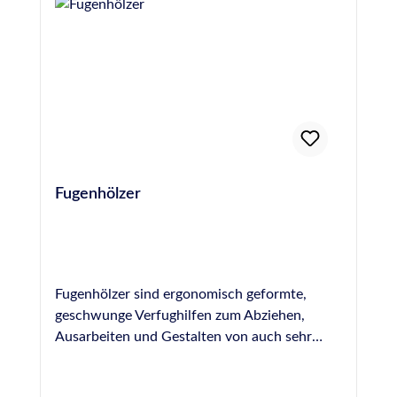
Übersetzungsverhältnis von 14:1 Geringes
Gewicht von nur 750 Gramm
Fugenhölzer
Fugenhölzer sind ergonomisch geformte,
geschwunge Verfughilfen zum Abziehen,
Ausarbeiten und Gestalten von auch sehr
breiten Fugen. Hergestellt aus Buchenholz
und durch ihre Länge sehr gut zum Bearbeiten