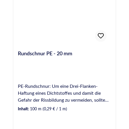
1,Sikaflex Pro-3,SikaHyflex Construction+
und Construction 160, SikaHyflex 250
Facade, Sikaflex-11 FC, usw.) auf Fliesen,
Metallen, Emaille, GFK, usw.
Rundschnur PE - 20 mm
PE-Rundschnur: Um eine Drei-Flanken-
Haftung eines Dichtstoffes und damit die
Gefahr der Rissbildung zu vermeiden, sollte
Hinterfüllmaterial in einer Fuge vorverlegt
Inhalt:
100 m
(0,29 € / 1 m)
werden. Hinterfüllmaterial wirkt ebenfalls als
mechanische Barriere, wodurch die zur
Verfugung einzusetzende Dichtstoffmenge