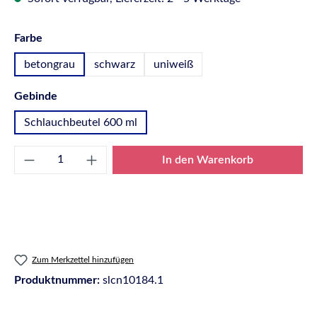
auswählen
Farbe
betongrau
schwarz
uniweiß
auswählen
Gebinde
Schlauchbeutel 600 ml
Produkt Anzahl: Gib den gewünschten Wert e
In den Warenkorb
Zum Merkzettel hinzufügen
Produktnummer:
slcn10184.1