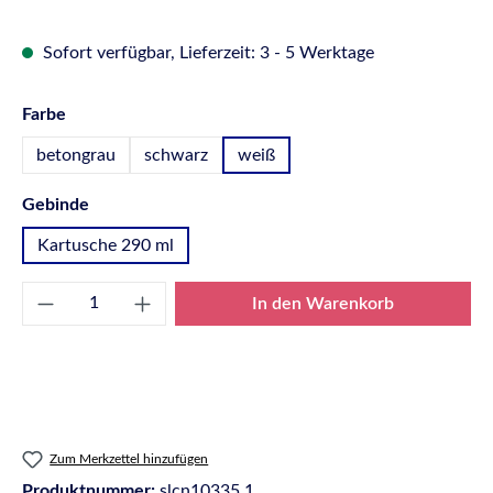
Sofort verfügbar, Lieferzeit: 3 - 5 Werktage
auswählen
Farbe
betongrau
schwarz
weiß
auswählen
Gebinde
Kartusche 290 ml
Produkt Anzahl: Gib den gewünschten Wert e
In den Warenkorb
Zum Merkzettel hinzufügen
Produktnummer:
slcn10335.1