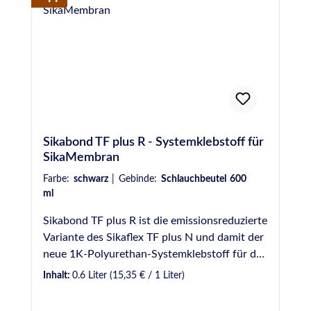
Sikabond TF plus R - Systemklebstoff für
SikaMembran
Farbe:
schwarz
|
Gebinde:
Schlauchbeutel 600
ml
Sikabond TF plus R ist die emissionsreduzierte
Variante des Sikaflex TF plus N und damit der
neue 1K-Polyurethan-Systemklebstoff für das
SikaMembran Foliensystem, ist aber auch für
Inhalt:
0.6 Liter
(15,35 € / 1 Liter)
die Verklebung von allen EPDM
Folien/Membranen (Synthesekautschuk-