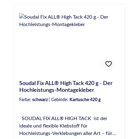
Gipskartonplatten, usw. Elastisches Kleben
von Spiegeln auf Keramik, Glas, Kunststoff,
Edelstahl, Alu, Holz, Beton, etc. Silikon- und
Isocyanatfrei Gebinde: Kartusche zu 310 ml,
mit gängigen Handfugenpistolen zu
verarbeiten / 20 Kartuschen je Karton
Normen und Prüfungen EMICODE® EC 1
Plus - sehr emissionsarm Französische VOC-
Emissionsklasse A+
Soudal Fix ALL® High Tack 420 g - Der
Hochleistungs-Montagekleber
Farbe:
schwarz
|
Gebinde:
Kartusche 420 g
SOUDAL FIX ALL® HIGH TACK ist der
ideale und flexible Klebstoff für
Hochleistungs-Verklebungen aller Art – für