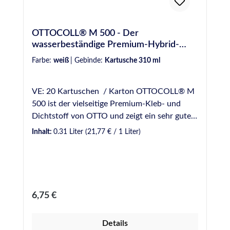
OTTOCOLL® M 500 - Der
wasserbeständige Premium-Hybrid-
Kleb- und Dichtstoff
Farbe:
weiß
|
Gebinde:
Kartusche 310 ml
VE: 20 Kartuschen / Karton OTTOCOLL® M
500 ist der vielseitige Premium-Kleb- und
Dichtstoff von OTTO und zeigt ein sehr gutes
Haftungsspektrum auf den verschiedensten
Inhalt:
0.31 Liter
(21,77 € / 1 Liter)
Untergründen, ist aber auch speziell für das
Kleben von lackiertem und emailliertem Glas
geeignet und geprüft. Der Klebstoff zeigt die
für Hybrid-Dicht- und Klebstoffe typischen
Eigenschaften, wie z.B. sehr gute Haftung
Regulärer Preis:
6,75 €
ohne Primer auf den verschiedensten
Untergründen, sowie hohe mechanische
Details
Beanspruchbarkeit bei gleichzeitig