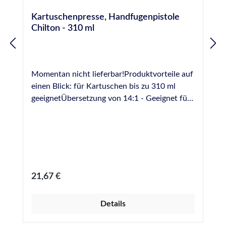
Kartuschenpresse, Handfugenpistole
Chilton - 310 ml
Momentan nicht lieferbar!Produktvorteile auf
einen Blick: für Kartuschen bis zu 310 ml
geeignetÜbersetzung von 14:1 - Geeignet für
die Verarbeitung auch hochviskoser
Dichtstoffe robuste Ausführung in Metall
drehbare Schale Leiterhaken
Regulärer Preis:
21,67 €
Details