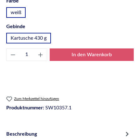
auswählen
Farbe
weiß
auswählen
Gebinde
Kartusche 430 g
Produkt Anzahl: Gib den gewünschten Wert e
In den Warenkorb
Zum Merkzettel hinzufügen
Produktnummer:
SW10357.1
Beschreibung