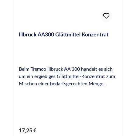
Illbruck AA300 Glättmittel Konzentrat
Beim Tremco Illbruck AA 300 handelt es sich
um ein ergiebiges Glättmittel-Konzentrat zum
Mischen einer bedarfsgerechten Menge
Glättmittel für die fachgerechte Glättung von
Fugendichtstoffen. Illbruck AA 300 ist
geruchsarm und schont die Haut (pH-neutral).
Bitte beachten Sie das korrekte
Mischungsverhältnis von 30 : 1 (30 Teile
Wasser, 1 Teil Glättmittel Konzentrat),
Regulärer Preis:
17,25 €
verwenden Sie wenn möglich vollentsalztes