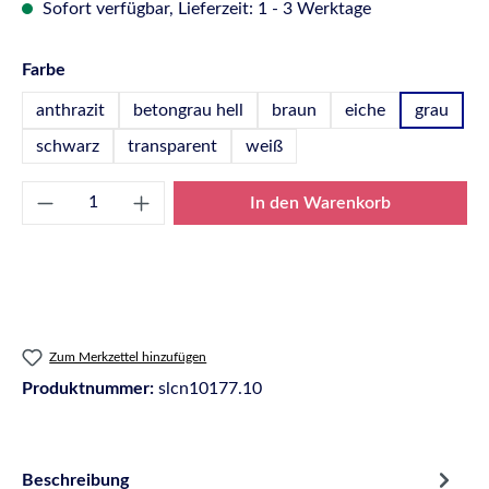
Sofort verfügbar, Lieferzeit: 1 - 3 Werktage
auswählen
Farbe
anthrazit
betongrau hell
braun
eiche
grau
schwarz
transparent
weiß
Produkt Anzahl: Gib den gewünschten Wert e
In den Warenkorb
Zum Merkzettel hinzufügen
Produktnummer:
slcn10177.10
Beschreibung