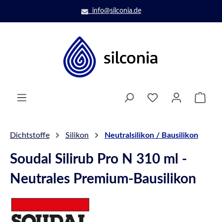
Zum Hauptinhalt springen
info@silconia.de
Ware
Dichtstoffe
Silikon
Neutralsilikon / Bausilikon
Soudal Silirub Pro N 310 ml -
Neutrales Premium-Bausilikon