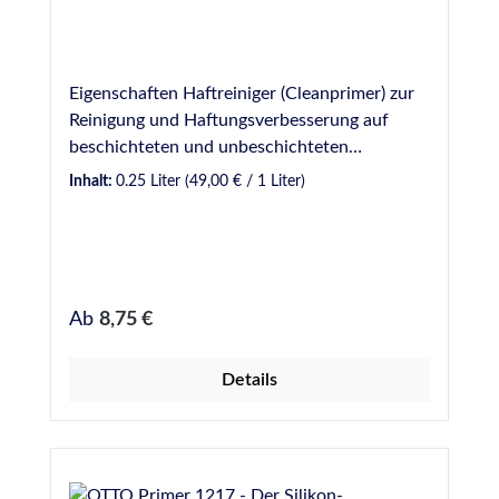
Eigenschaften Haftreiniger (Cleanprimer) zur
Reinigung und Haftungsverbesserung auf
beschichteten und unbeschichteten
metallischen Werkstoffen und auf
Inhalt:
0.25 Liter
(49,00 € / 1 Liter)
verschiedenen Kunststoffen (z. B. PVC) Kein
Ablüften erforderlich
Regulärer Preis:
Ab
8,75 €
Details