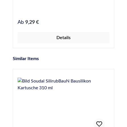
Regulärer Preis:
Ab
9,29 €
Details
Produktgalerie überspringen
Similar Items