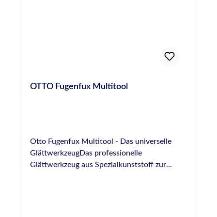
OTTO Fugenfux Multitool
Otto Fugenfux Multitool - Das universelle
GlättwerkzeugDas professionelle
Glättwerkzeug aus Spezialkunststoff zur
Ausbildung von Fugen im Bereich Boden,
Sanitär, Fliesen und NatursteinGrößen: 6,3
mm, 8,3 mm, 10,0 mm, rund