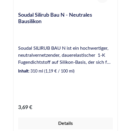
Soudal Silirub Bau N - Neutrales
Bausilikon
Soudal SILIRUB BAU N ist ein hochwertiger,
neutralvernetzender, dauerelastischer 1-K
Fugendichtstoff auf Silikon-Basis, der sich für
die unterschiedlichsten Einsatzzwecke im
Inhalt:
310 ml
(1,19 € / 100 ml)
Innen- und Außenbereich sowohl für den
Heimwerker als auch für den professionellen
Versiegler eignet. VE: 15 Kartuschen / Karton
ANWENDUNGEN Bau- und
Konstruktionsfugen Dauerhafte,
Regulärer Preis:
3,69 €
dampfdiffusionsoffene Außenabdichtung von
Anschlussfugen zwischen Mauerwerk und
Details
Tür- bzw.Fensterumrahmungen