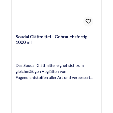
Soudal Glättmittel - Gebrauchsfertig
1000 ml
Das Soudal Glättmittel eignet sich zum
gleichmäßigen Abglätten von
Fugendichtstoffen aller Art und verbessert
dadurch die optische Wirkung einer Fuge. Es
wird gebrauchsfertig in einer praktischen
Sprühflasche geliefert und kann unverdünnt
auf die frische Fuge aufgesprüht werden,
wodurch die Fuge gleichmäßig benetzt wird.