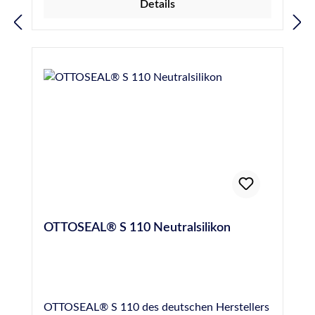
Details
Anwendungsgebiete Glasversiegelung,
Anschluss- und Bewegungsfugen, Beton,
Putz, Mauerwerk, Metalle, spannungsfreie
Kunststoffe und lasiertes Holz. Für weitere
Informationen wie z.B. besondere Hinweise
bei der Anwendung, der Vorbehandlung, der
technischen Daten sowie
Sicherheitshinweise, beachten Sie bitte die
Technischen- und Sicherheitsdatenblätter
im DOWNLOADBEREICH.
OTTOSEAL® S 110 Neutralsilikon
OTTOSEAL® S 110 des deutschen Herstellers