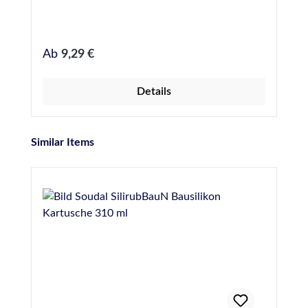
Regulärer Preis:
Ab
9,29 €
Details
Produktgalerie überspringen
Similar Items