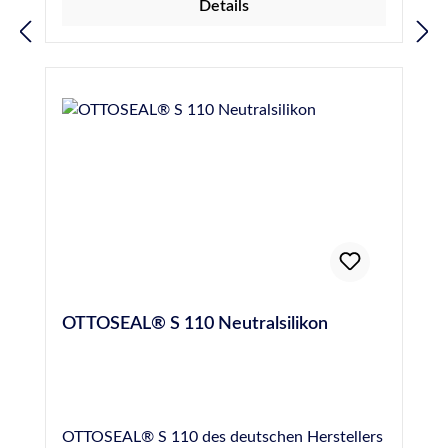
Details
Anwendungsgebiete Glasversiegelung,
Anschluss- und Bewegungsfugen, Beton,
Putz, Mauerwerk, Metalle, spannungsfreie
Kunststoffe und lasiertes Holz. Für weitere
Informationen wie z.B. besondere Hinweise
bei der Anwendung, der Vorbehandlung, der
technischen Daten sowie
Sicherheitshinweise, beachten Sie bitte die
Technischen- und Sicherheitsdatenblätter
im DOWNLOADBEREICH.
OTTOSEAL® S 110 Neutralsilikon
OTTOSEAL® S 110 des deutschen Herstellers