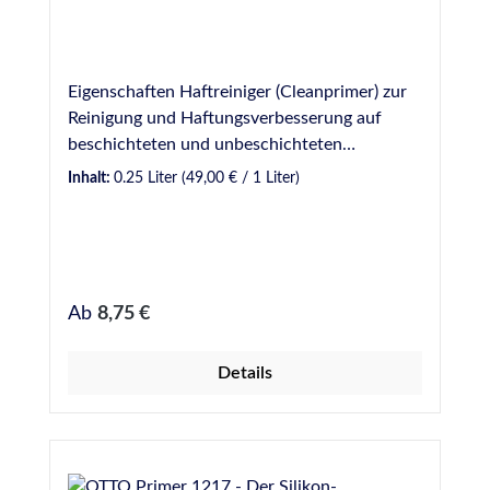
Eigenschaften Haftreiniger (Cleanprimer) zur
Reinigung und Haftungsverbesserung auf
beschichteten und unbeschichteten
metallischen Werkstoffen und auf
Inhalt:
0.25 Liter
(49,00 € / 1 Liter)
verschiedenen Kunststoffen (z. B. PVC) Kein
Ablüften erforderlich
Regulärer Preis:
Ab
8,75 €
Details