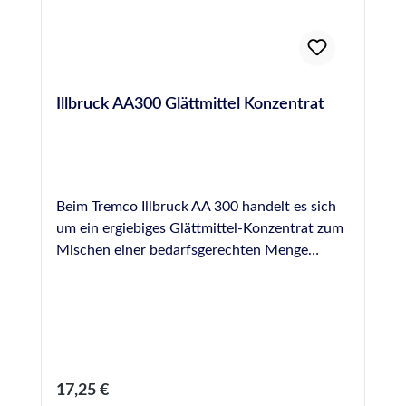
Illbruck AA300 Glättmittel Konzentrat
Beim Tremco Illbruck AA 300 handelt es sich
um ein ergiebiges Glättmittel-Konzentrat zum
Mischen einer bedarfsgerechten Menge
Glättmittel für die fachgerechte Glättung von
Fugendichtstoffen. Illbruck AA 300 ist
geruchsarm und schont die Haut (pH-neutral).
Bitte beachten Sie das korrekte
Mischungsverhältnis von 30 : 1 (30 Teile
Wasser, 1 Teil Glättmittel Konzentrat),
Regulärer Preis:
17,25 €
verwenden Sie wenn möglich vollentsalztes