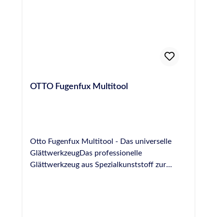
OTTO Fugenfux Multitool
Otto Fugenfux Multitool - Das universelle
GlättwerkzeugDas professionelle
Glättwerkzeug aus Spezialkunststoff zur
Ausbildung von Fugen im Bereich Boden,
Sanitär, Fliesen und NatursteinGrößen: 6,3
mm, 8,3 mm, 10,0 mm, rund