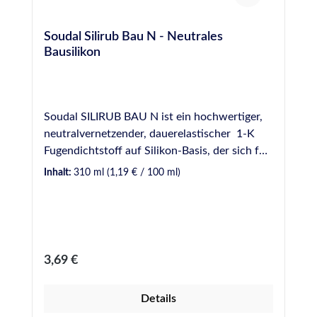
Soudal Silirub Bau N - Neutrales
Bausilikon
Soudal SILIRUB BAU N ist ein hochwertiger,
neutralvernetzender, dauerelastischer 1-K
Fugendichtstoff auf Silikon-Basis, der sich für
die unterschiedlichsten Einsatzzwecke im
Inhalt:
310 ml
(1,19 € / 100 ml)
Innen- und Außenbereich sowohl für den
Heimwerker als auch für den professionellen
Versiegler eignet. VE: 15 Kartuschen / Karton
ANWENDUNGEN Bau- und
Konstruktionsfugen Dauerhafte,
Regulärer Preis:
3,69 €
dampfdiffusionsoffene Außenabdichtung von
Anschlussfugen zwischen Mauerwerk und
Details
Tür- bzw.Fensterumrahmungen