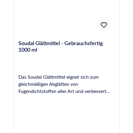
Soudal Glättmittel - Gebrauchsfertig
1000 ml
Das Soudal Glättmittel eignet sich zum
gleichmäßigen Abglätten von
Fugendichtstoffen aller Art und verbessert
dadurch die optische Wirkung einer Fuge. Es
wird gebrauchsfertig in einer praktischen
Sprühflasche geliefert und kann unverdünnt
auf die frische Fuge aufgesprüht werden,
wodurch die Fuge gleichmäßig benetzt wird.