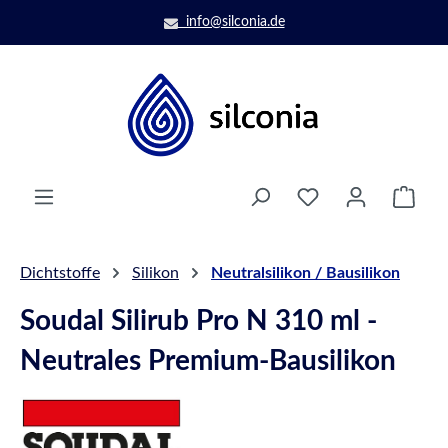
Zum Hauptinhalt springen
info@silconia.de
Ware
Dichtstoffe
Silikon
Neutralsilikon / Bausilikon
Soudal Silirub Pro N 310 ml -
Neutrales Premium-Bausilikon