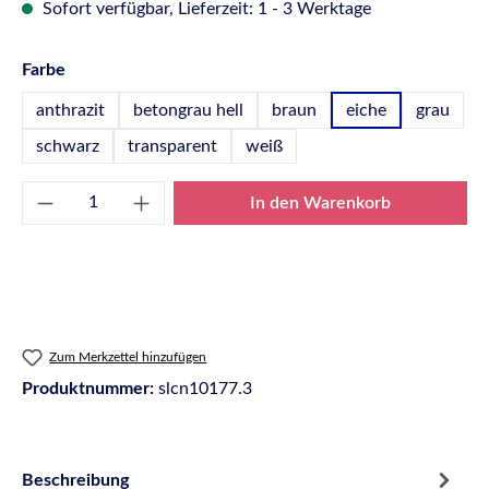
Sofort verfügbar, Lieferzeit: 1 - 3 Werktage
auswählen
Farbe
anthrazit
betongrau hell
braun
eiche
grau
schwarz
transparent
weiß
Produkt Anzahl: Gib den gewünschten Wert e
In den Warenkorb
Zum Merkzettel hinzufügen
Produktnummer:
slcn10177.3
Beschreibung