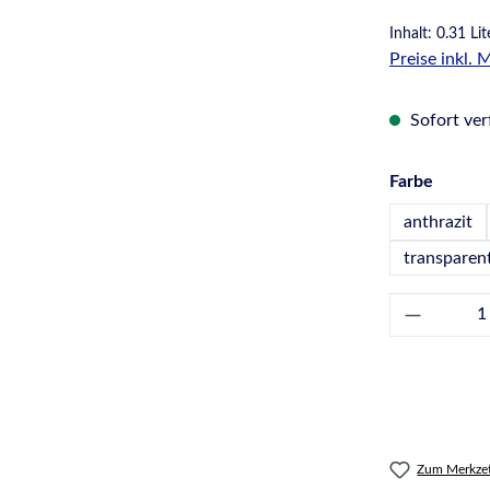
Inhalt:
0.31 Li
Preise inkl.
Sofort verf
auswä
Farbe
anthrazit
transparen
Produkt 
Zum Merkzet