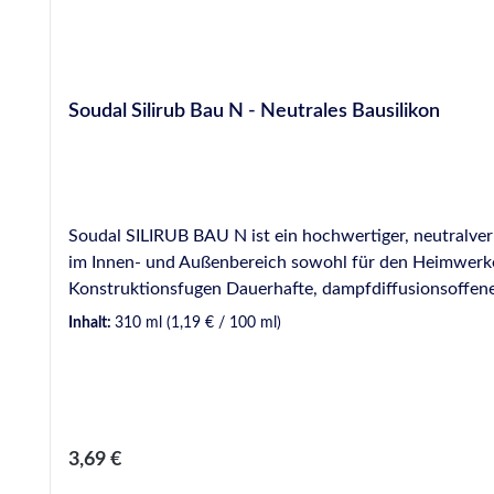
Soudal Silirub Bau N - Neutrales Bausilikon
Soudal SILIRUB BAU N ist ein hochwertiger, neutralvern
im Innen- und Außenbereich sowohl für den Heimwerker 
Konstruktionsfugen Dauerhafte, dampfdiffusionsoff
Glas-/Rahmenversiegelung in Verbindung mit beschich
Inhalt:
310 ml
(1,19 € / 100 ml)
Kappleisten bei Klempner- und Dachdeckerarbeiten ru
Antennen, Lichtkuppeln) PRODUKTEIGENSCHAFTEN Sehr gut verarbeitbar Geprüft nach ISO 11600-F+G-25LM Sehr gut farbecht, witterungs- und UV-beständig Kein
Verspröden, Kreiden oder Haarrisse Sehr gute Haftung 
Aushärtung dauerelastisch Korrosionsfrei Anstrichvert
Regulärer Preis:
3,69 €