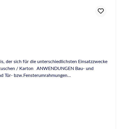
s, der sich für die unterschiedlichsten Einsatzzwecke
tuschen / Karton ANWENDUNGEN Bau- und
und Tür- bzw.Fensterumrahmungen
im Containerbau Abdichten von Anschlussprofilen und
anschlüssen und von Durchbrüchen für Lüftungskanäle,
C, eloxiertem Aluminium, Metall, Glas, … Nach