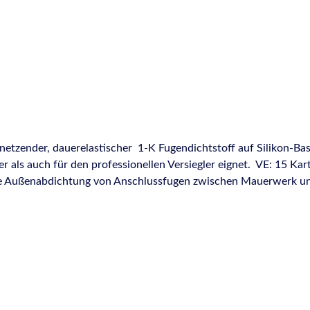
etzender, dauerelastischer 1-K Fugendichtstoff auf Silikon-Basi
als auch für den professionellen Versiegler eignet. VE: 15 Kar
ene Außenabdichtung von Anschlussfugen zwischen Mauerwerk 
tetem Holz, eloxiertem Aluminium und Hart-PVC Abdichtungen 
nd um Dach, Terrasse und Einfahrten (z.B. Abdichten von Kamin
auf vielen Untergründen, wie z.B. beschichtetem Holz, Hart-PV
räglich nach DIN 52452-A1 (nicht überstreichbar)