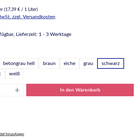
ter
(17,39 € / 1 Liter)
 MwSt. zzgl. Versandkosten
ügbar, Lieferzeit: 1 - 3 Werktage
hlen
betongrau hell
braun
eiche
grau
schwarz
t
weiß
Anzahl: Gib den gewünschten Wert ein oder
In den Warenkorb
tel hinzufügen