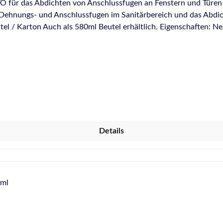
O für das Abdichten von Anschlussfugen an Fenstern und Türen 
,Dehnungs- und Anschlussfugen im Sanitärbereich und das Abdi
80ml Beutel erhältlich. Eigenschaften: Neutral vernetzender 1K-Silicon-Dichtstoff.
ar). Nicht korrosiv. Sehr gute Witterungs-, Alterungs- und UV-B
m Sanitärbereich. Abdichten von Fugen an Fassaden, Metallbaukon
nach EN 15651 - Teil 3: XS 1 Entspricht den Anforderungen de
eeignet LEED® v3 konform Credit IEQ 4.1: Kleb- und Dichtst
Herstellerinformationen:Hermann Otto GmbHKrankenhausstraße
Details