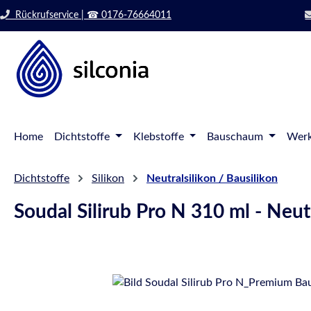
 Hauptinhalt springen
Zur Suche springen
Rückrufservice | ☎ 0176-76664011
Zur Hauptnavigation springen
Home
Dichtstoffe
Klebstoffe
Bauschaum
Werk
Dichtstoffe
Silikon
Neutralsilikon / Bausilikon
Soudal Silirub Pro N 310 ml - Neu
Bildergalerie überspringen