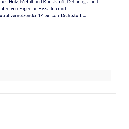
aus Holz, Metall und Kunststoff, Dehnungs- und
chten von Fugen an Fassaden und
eständigkeit. Fungizid ausgerüstet.
struktionen. Normen und Prüfungen: Geprüft
r DIN 18540-F Für Anwendungen gemäß IVD-Merkblatt
offe DGNB Einstufungen siehe Produktseite auf der
 14Baden-WürttembergFridolfing, Deutschland,