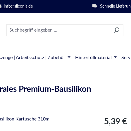
info@silconia.de
Schnelle Lieferun
zeuge | Arbeitsschutz | Zubehör
Hinterfüllmaterial
Serv
trales Premium-Bausilikon
Regulärer Pre
5,39 €