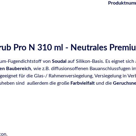
Produktnum
rub Pro N 310 ml - Neutrales Premi
mium-Fugendichtstoff von
Soudal
auf Silikon-Basis. Es eignet sic
en Baubereich
, wie z.B. diffusionsoffenen Bauanschlussfugen
eeignet für die Glas-/ Rahmenversiegelung, Versiegelung in Ver
zuheben sind außerdem die große
Farbvielfalt
und die
Geruchsneu
ton.