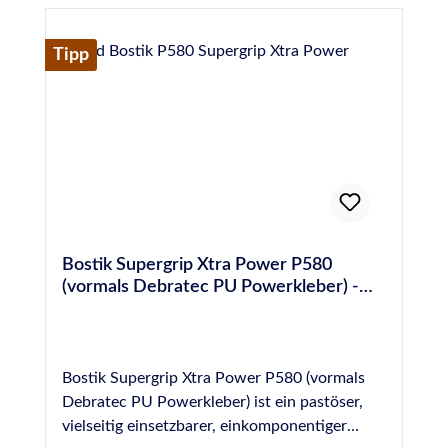
Tagen einzuhalten. Für weitere Informationen
IVD-Merkblatt Nr. 30+35 geeignet
technischen Daten sowie
wie z.B. besondere Hinweise bei der
Sicherheitshinweise, beachten Sie bitte die
Anwendung, der Vorbehandlung, der
Tipp
Technischen- und Sicherheitsdatenblätter
technischen Daten sowie
im DOWNLOADBEREICH.
Sicherheitshinweise, beachten Sie bitte die
Technischen- und Sicherheitsdatenblätter
im DOWNLOADBEREICH.
Bostik Supergrip Xtra Power P580
(vormals Debratec PU Powerkleber) -
450 g Kartusche
Bostik Supergrip Xtra Power P580 (vormals
Debratec PU Powerkleber) ist ein pastöser,
vielseitig einsetzbarer, einkomponentiger