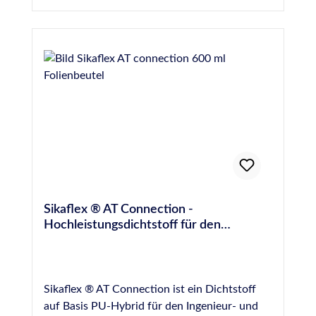
Betonsanierung — amtlich geprüft,
Anwendungsbeschränkungen Nicht geeignet
wasserundurchlässig bis 10 bar
für PE, PP, PC, PMMA, PTFE, weiche
Bewegungsausgleichende Verfugung zwischen
Kunststoffe, Neopren Nicht geeignet in
den Kacheln und von Anschlussfugen bei
Kombination mit Chloriden (Pools)
Kachelöfen Normen und Prüfungen: Für
Anwendungen gemäß IVD-Merkblatt Nr.
12+31+35 geeignet Französische VOC-
Emissionsklasse A+
Sikaflex ® AT Connection -
Hochleistungsdichtstoff für den
Hochbau - 600 ml
Sikaflex ® AT Connection ist ein Dichtstoff
auf Basis PU-Hybrid für den Ingenieur- und