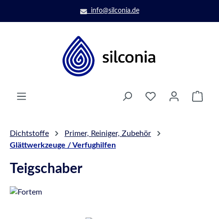
Zum Hauptinhalt springen
info@silconia.de
Ware
Dichtstoffe
Primer, Reiniger, Zubehör
Glättwerkzeuge / Verfughilfen
Teigschaber