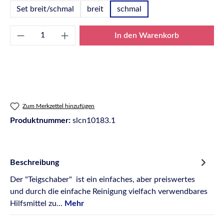
Set breit/schmal
breit
schmal
Produkt Anzahl: Gib den gewünschten Wert e
In den Warenkorb
Zum Merkzettel hinzufügen
Produktnummer:
slcn10183.1
Beschreibung
Der "Teigschaber" ist ein einfaches, aber preiswertes
und durch die einfache Reinigung vielfach verwendbares
Hilfsmittel zu…
Mehr