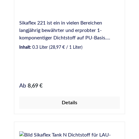
Haftspektrum
Sikaflex 221 ist ein in vielen Bereichen
langjährig bewährter und erprobter 1-
komponentiger Dichtstoff auf PU-Basis.
Sikaflex 221 wird seit Jahren z.B. im Bereich
Inhalt:
0.3 Liter
(28,97 € / 1 Liter)
des Karosseriebaus, zur Abdichtung oder
Reparatur von Karosserie- und anderen KfZ-
Nahtabdichtungen, Fahrzeugaufbauten, im
Anhänger-, Wohnmobil- und Wohnwagenbau,
im Bootsbau und natürlich auch in der
Regulärer Preis:
Ab
8,69 €
industriellen Fertigung erfolgreich
angewendet. Durch seine Schleifbarkeit,
Details
Überstreichbarkeit und die sehr gute Haftung
auf verschiedenen Untergründen, z.B. auf
Metallen, Kunststoffen, Lackierungen und
Grundierungen oder auf keramischen
Untergründen eignet sich Sikaflex 221