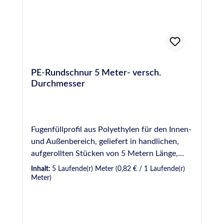
(Einzusehen im DOWNLOADBEREICH am
Ende dieser Seite). Dieses Produkt eignet sich
nur für erfahrene und gewerbliche Anwender.
PE-Rundschnur 5 Meter- versch.
Durchmesser
Fugenfüllprofil aus Polyethylen für den Innen-
und Außenbereich, geliefert in handlichen,
aufgerollten Stücken von 5 Metern Länge,
platzsparend verpackt im Beutel. Dieses
Inhalt:
5 Laufende(r) Meter
(0,82 € / 1 Laufende(r)
Füllprofil eignet sich universell für die
Meter)
wirtschaftliche und fachgerechte Versiegelung
von Bau- und Dehnungsfugen im Innen- und
Außenbereich, da durch das Hinterfüllen einer