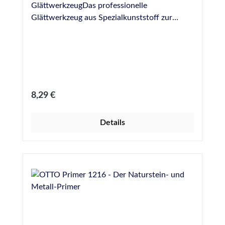
GlättwerkzeugDas professionelle
Glättwerkzeug aus Spezialkunststoff zur
Ausbildung von Fugen im Bereich Boden,
Sanitär, Fliesen und NatursteinGrößen: 6,3
mm, 8,3 mm, 10,0 mm, rund
Regulärer Preis:
8,29 €
Details