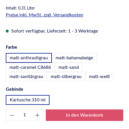
Inhalt:
0.31 Liter
Preise inkl. MwSt. zzgl. Versandkosten
Sofort verfügbar, Lieferzeit: 1 - 3 Werktage
auswählen
Farbe
matt-anthrazitgrau
matt-bahamabeige
matt-caramel C8686
matt-sand
matt-sanitärgrau
matt-silbergrau
matt-weiß
auswählen
Gebinde
Kartusche 310 ml
Produkt Anzahl: Gib den gewünschten Wert e
In den Warenkorb