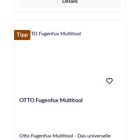
Details
Reinigung hundertfach wiederverwendbar.
Reduziert die Gefahr der
Herstellerinformationen:Hermann Otto
Glättmittelfleckenbildung auf ein Minimum
GmbHKrankenhausstraße 14Baden-
Dermatologisch getestete Inhaltsstoffe Wirkt
WürttembergFridolfing, Deutschland,
nicht entfettend auf die Haut Erhält den Glanz
83413info@otto-chemie.dewww.otto-
Tipp
der Dichtstoffoberfläche (bei Wahl eines
chemie.de
glänzenden Dichtstoffes! Matte Farben
werden nicht glänzend) Kein Auswaschen von
Farbpigmenten aus Dichtstoffen bei der
Verwendung
OTTO Fugenfux Multitool
Otto Fugenfux Multitool - Das universelle