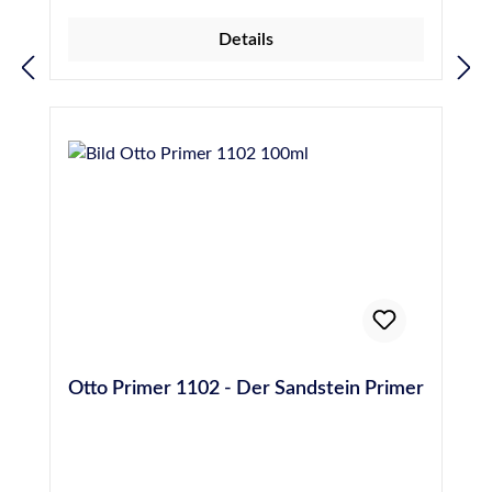
Emaille, rostschutzbehandeltes Eisen).
Details
Verbesserung der Haftung der Naturstein-
Silicone S 70, S 80, S 117, S 130 und S 140
auf Marmor und anderen Natursteinen sowie
auf Kunststein und Betonwerkstein.
Verbesserung der Haftung auf einigen
Kunststoffen (z.B. PVC) und auf
lösemittelhaltigen Lasuren.
Otto Primer 1102 - Der Sandstein Primer