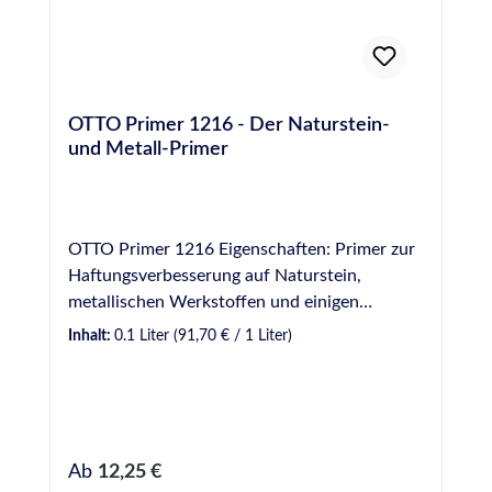
OTTO Primer 1216 - Der Naturstein-
und Metall-Primer
OTTO Primer 1216 Eigenschaften: Primer zur
Haftungsverbesserung auf Naturstein,
metallischen Werkstoffen und einigen
Kunststoffen. Kein Ablüften erforderlich bei
Inhalt:
0.1 Liter
(91,70 € / 1 Liter)
glatten, nicht saugenden Oberflächen.
Anwendungsgebiete: Verbesserung der
Haftung von OTTO-Dichtstoffen auf
metallischen Werkstoffen (z.B. Edelstahl,
eloxiertes Aluminium, Kupfer, verzinkter Stahl
Regulärer Preis:
Ab
12,25 €
und Chrom) und beschichteten Metallen (z. B.