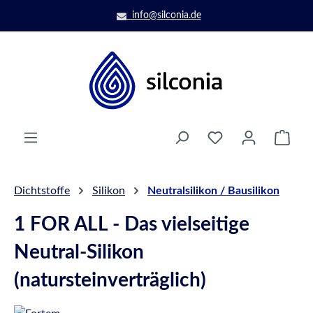
Zum Hauptinhalt springen
info@silconia.de
Ware
Dichtstoffe
Silikon
Neutralsilikon / Bausilikon
1 FOR ALL - Das vielseitige
Neutral-Silikon
(natursteinverträglich)