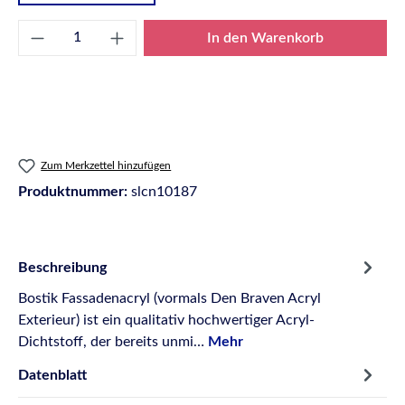
Produkt Anzahl: Gib den gewünschten Wert e
In den Warenkorb
Zum Merkzettel hinzufügen
Produktnummer:
slcn10187
Beschreibung
Bostik Fassadenacryl (vormals Den Braven Acryl
Exterieur) ist ein qualitativ hochwertiger Acryl-
Dichtstoff, der bereits unmi…
Mehr
Datenblatt