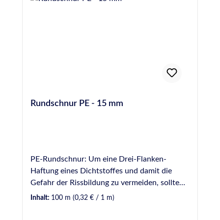
Rundschnur PE - 15 mm
PE-Rundschnur: Um eine Drei-Flanken-
Haftung eines Dichtstoffes und damit die
Gefahr der Rissbildung zu vermeiden, sollte
Hinterfüllmaterial in einer Fuge vorverlegt
Inhalt:
100 m
(0,32 € / 1 m)
werden. Hinterfüllmaterial wirkt ebenfalls als
mechanische Barriere, wodurch die zur