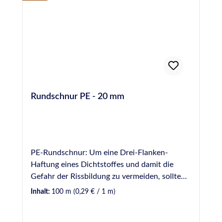
Rundschnur PE - 20 mm
PE-Rundschnur: Um eine Drei-Flanken-
Haftung eines Dichtstoffes und damit die
Gefahr der Rissbildung zu vermeiden, sollte
Hinterfüllmaterial in einer Fuge vorverlegt
Inhalt:
100 m
(0,29 € / 1 m)
werden. Hinterfüllmaterial wirkt ebenfalls als
mechanische Barriere, wodurch die zur