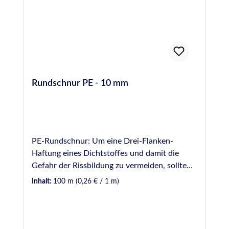
Materials zu verhindern. Hochwertige PE-
Rundschnur, Hohlprofil, 15 mm Durchmesser,
entspricht DIN 18540
Rundschnur PE - 10 mm
PE-Rundschnur: Um eine Drei-Flanken-
Haftung eines Dichtstoffes und damit die
Gefahr der Rissbildung zu vermeiden, sollte
Hinterfüllmaterial in einer Fuge vorverlegt
Inhalt:
100 m
(0,26 € / 1 m)
werden. Hinterfüllmaterial wirkt ebenfalls als
mechanische Barriere, wodurch die zur
Verfugung einzusetzende Dichtstoffmenge
begrenzt wird. Hinweis: Bei der Verwendung