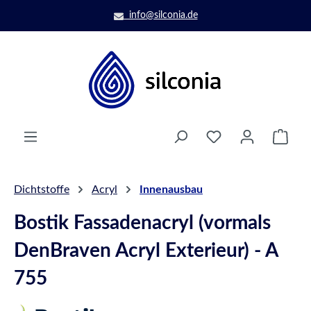
Zum Hauptinhalt springen
info@silconia.de
Ware
Dichtstoffe
Acryl
Innenausbau
Bostik Fassadenacryl (vormals
DenBraven Acryl Exterieur) - A
755