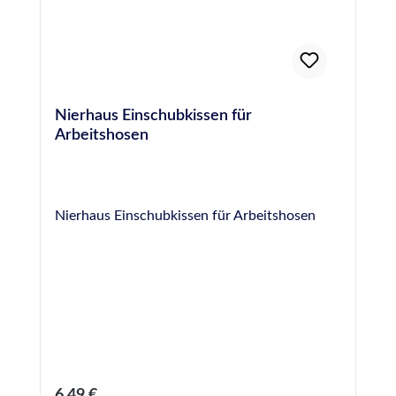
Nierhaus Einschubkissen für
Arbeitshosen
Nierhaus Einschubkissen für Arbeitshosen
Regulärer Preis:
6,49 €