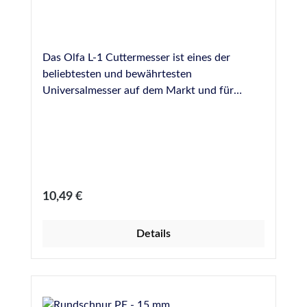
Das Olfa L-1 Cuttermesser ist eines der
beliebtesten und bewährtesten
Universalmesser auf dem Markt und für
Heimwerker und Profis in unzähligen
Situationen ein hilfreiches Werkzeug. Die
eisgehärteten, sehr scharfen Abbrechklingen
werden in einer robuste Metallführung mittels
einer Stellschraube fixiert, wodurch sich die
nutzbare Klingenlänge stufenlos und sicher
Regulärer Preis:
10,49 €
einstellen lässt. Klingenbreite: 18 mm sieben
Abbruchstellen eine Klinge vormontiert
Details