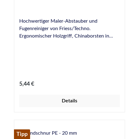
Hochwertiger Maler-Abstauber und
Fugenreiniger von Friess/Techno.
Ergonomischer Holzgriff, Chinaborsten in
Reihe gepresst. Abmessungen: 160 x 20 mm
Regulärer Preis:
5,44 €
Details
Tipp