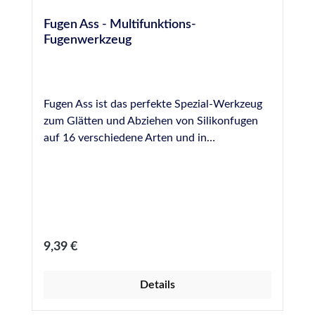
Fugen Ass - Multifunktions-
Fugenwerkzeug
Fugen Ass ist das perfekte Spezial-Werkzeug
zum Glätten und Abziehen von Silikonfugen
auf 16 verschiedene Arten und in
verschiedenen Varianten, auch ohne
Trennmittel, d.h. ohne Befeuchtung der
Werkzeuge. Fugen Asse sind einfach zu
reinigen und hundertfach wiederverwendbar.
Eine Anleitung zur genauen Reihenfolge der
Arbeitsschritte bei der Benutzung von Fugen
Regulärer Preis:
9,39 €
Ass liegt der praktischen und kompakten
Verpackung bei. Das Set enthält 4
Details
verschiedene Glättwerkzeuge, deren Ecken
mit Nummern bzw. Millimeterangaben