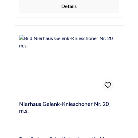
blockstein, Betonfertigteile, Beton, und WU-
Details
Beton. Dachabdichtungen: Zum Abdichten
und für Reparaturen von
Schornsteinanschlüssen, Lichtkuppeln, Rand-
und Eckbereiche auf Flachdächern,
Regenrinnen, Dachanschlüssen sowie von
horizontalen Flächen. Für weitere
Informationen wie z.B. besondere Hinweise
bei der Anwendung, der Vorbehandlung, der
technischen Daten sowie
Sicherheitshinweise, beachten Sie bitte die
Technischen- und Sicherheitsdatenblätter
im DOWNLOADBEREICH.
Nierhaus Gelenk-Knieschoner Nr. 20
m.s.