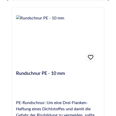
scharfen Messer wegschneiden. Eine Schicht
SILIKONENTFERNER mit dem Pinsel auf der
zu reinigenden Fläche auftragen. Ca. 10
Minuten einwirken lassen und mit dem
Spachtel entfernen. Letzte Reste mit einem
trockenen Tuch wegwischen. Bei größeren
Flecken Behandlung ggf. wiederholen, hierbei
immer vor dem erneuten Auftragen den
Untergrund gründlich trocknen.
Rundschnur PE - 10 mm
PE-Rundschnur: Um eine Drei-Flanken-
Haftung eines Dichtstoffes und damit die
Gefahr der Rissbildung zu vermeiden, sollte