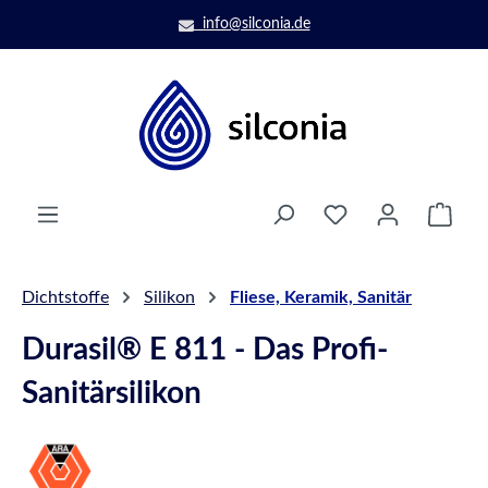
Zum Hauptinhalt springen
info@silconia.de
Ware
Dichtstoffe
Silikon
Fliese, Keramik, Sanitär
Durasil® E 811 - Das Profi-
Sanitärsilikon