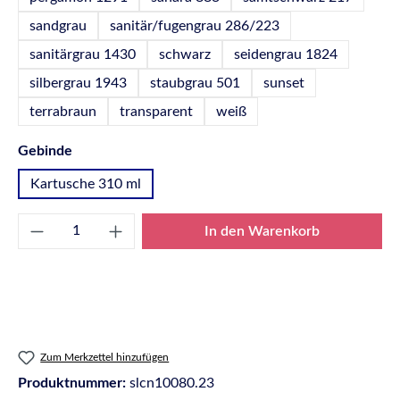
sandgrau
sanitär/fugengrau 286/223
sanitärgrau 1430
schwarz
seidengrau 1824
silbergrau 1943
staubgrau 501
sunset
terrabraun
transparent
weiß
auswählen
Gebinde
Kartusche 310 ml
Produkt Anzahl: Gib den gewünschten Wert e
In den Warenkorb
Zum Merkzettel hinzufügen
Produktnummer:
slcn10080.23