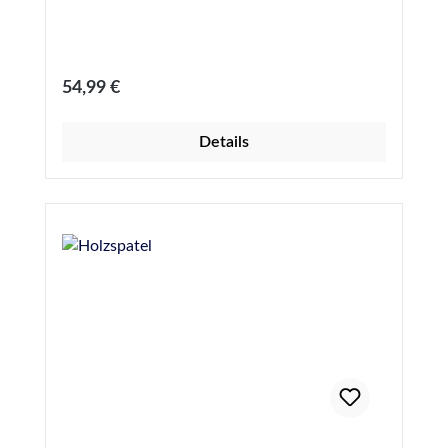
Regulärer Preis:
54,99 €
Details