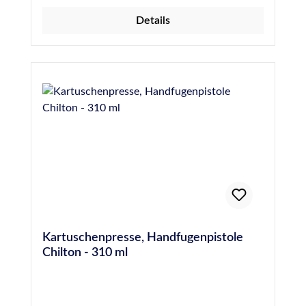
und Abzug für kräfte- und händeschonendes
Details
arbeiten. robuste Ausführung in Metall
drehbare Schale Starker Schubklotz
Leiterhaken
Kartuschenpresse, Handfugenpistole
Chilton - 310 ml