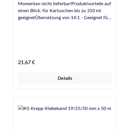
Momentan nicht lieferbar!Produktvorteile auf
einen Blick: für Kartuschen bis zu 310 ml
geeignetÜbersetzung von 14:1 - Geeignet für
die Verarbeitung auch hochviskoser
Dichtstoffe robuste Ausführung in Metall
drehbare Schale Leiterhaken
Regulärer Preis:
21,67 €
Details