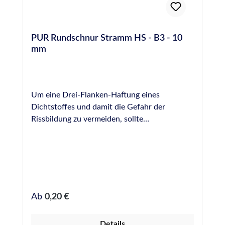
PUR Rundschnur Stramm HS - B3 - 10
mm
Um eine Drei-Flanken-Haftung eines
Dichtstoffes und damit die Gefahr der
Rissbildung zu vermeiden, sollte
Hinterfüllmaterial in einer Fuge vorverlegt
werden. Hinterfüllmaterial wirkt ebenfalls als
mechanische Barriere, wodurch die zur
Verfugung einzusetzende Dichtstoffmenge
begrenzt wird.
Regulärer Preis:
Ab
0,20 €
Details