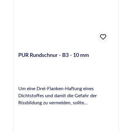
PUR Rundschnur - B3 - 10 mm
Um eine Drei-Flanken-Haftung eines
Dichtstoffes und damit die Gefahr der
Rissbildung zu vermeiden, sollte
Hinterfüllmaterial in einer Fuge vorverlegt
werden. Hinterfüllmaterial wirkt ebenfalls als
mechanische Barriere, wodurch die zur
Verfugung einzusetzende Dichtstoffmenge