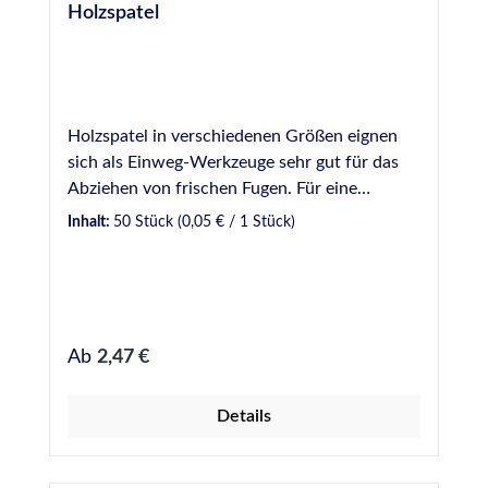
Holzspatel
Holzspatel in verschiedenen Größen eignen
sich als Einweg-Werkzeuge sehr gut für das
Abziehen von frischen Fugen. Für eine
gleichmäßige und optisch ansprechende Fuge
Inhalt:
50 Stück
(0,05 € / 1 Stück)
sollte dabei ein Glättmittel verwendet werden.
Bei uns verfügbar in verschiedenen Breiten: 9
mm - Gebinde zu 50 Stück 16 mm - Gebinde
zu 100 Stück 18 mm - Gebinde zu 100 Stück
20 mm - Gebinde zu 100 Stück 16 mm Griff
Regulärer Preis:
Ab
2,47 €
geschwungen - Gebinde zu 50 Stück
Details