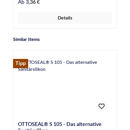
Regulärer Preis:
Ab
3,36 €
Details
Produktgalerie überspringen
Similar Items
Tipp
OTTOSEAL® S 105 - Das alternative