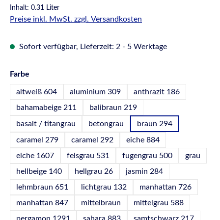
Inhalt:
0.31 Liter
Preise inkl. MwSt. zzgl. Versandkosten
Sofort verfügbar, Lieferzeit: 2 - 5 Werktage
auswählen
Farbe
altweiß 604
aluminium 309
anthrazit 186
bahamabeige 211
balibraun 219
basalt / titangrau
betongrau
braun 294
caramel 279
caramel 292
eiche 884
eiche 1607
felsgrau 531
fugengrau 500
grau
hellbeige 140
hellgrau 26
jasmin 284
lehmbraun 651
lichtgrau 132
manhattan 726
manhattan 847
mittelbraun
mittelgrau 588
pergamon 1291
sahara 883
samtschwarz 217