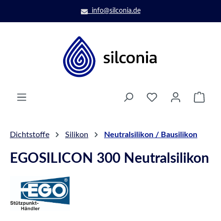
Zum Hauptinhalt springen
info@silconia.de
Ware
Dichtstoffe
Silikon
Neutralsilikon / Bausilikon
EGOSILICON 300 Neutralsilikon