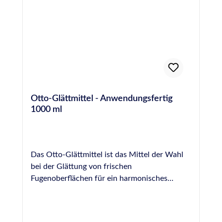
Fugen Fördert die schnellere Aushärtung des
Dichtstoffes Lösemittelfrei, greift den
Dichtstoff nicht an Biologisch abbaubar
Otto-Glättmittel - Anwendungsfertig
1000 ml
Das Otto-Glättmittel ist das Mittel der Wahl
bei der Glättung von frischen
Fugenoberflächen für ein harmonisches
Fugenbild. Eine perfekte Verfugung rundet das
Gesamtbild in Küche und Bad sowie bei vielen
anderen Anwendungsfällen ab, der Glanz der