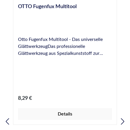
OTTO Fugenfux Multitool
Otto Fugenfux Multitool - Das universelle
GlättwerkzeugDas professionelle
Glättwerkzeug aus Spezialkunststoff zur
Ausbildung von Fugen im Bereich Boden,
Sanitär, Fliesen und NatursteinGrößen: 6,3
mm, 8,3 mm, 10,0 mm, rund
Regulärer Preis:
8,29 €
Details