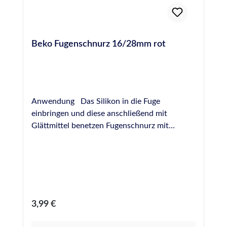
Beko Fugenschnurz 16/28mm rot
Anwendung Das Silikon in die Fuge
einbringen und diese anschließend mit
Glättmittel benetzen Fugenschnurz mit
passendem Durchmesser im 45°- Winkel in
der Ecke ansetzen Den Fugenschnurz für
einige Zentimeter in alle Richtungen ziehen
Weiteren Fugenverlauf mit Glätthilfen
vervollständigen PROFI-TIPP - Bewahren Sie
das Fugenschnurz-Set in Glättmittel auf. Das
Regulärer Preis:
3,99 €
Glättmittel zieht in die Holzkugeln ein und
vereinfacht die Bearbeitung der Fuge