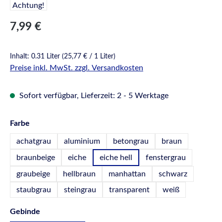
Regulärer Preis:
7,99 €
Inhalt:
0.31 Liter
(25,77 € / 1 Liter)
Preise inkl. MwSt. zzgl. Versandkosten
Sofort verfügbar, Lieferzeit: 2 - 5 Werktage
auswählen
Farbe
achatgrau
aluminium
betongrau
braun
braunbeige
eiche
eiche hell
fenstergrau
graubeige
hellbraun
manhattan
schwarz
staubgrau
steingrau
transparent
weiß
auswählen
Gebinde