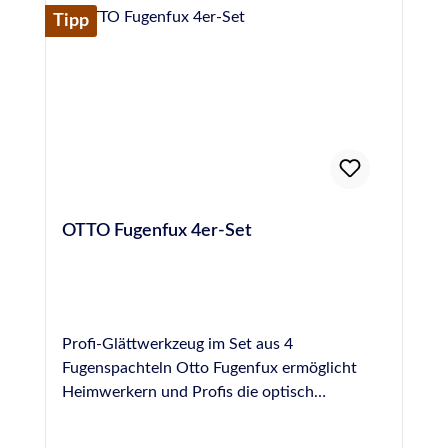
Otto-Glättmittel eignet sich für die Glättung
Tipp
von Silikon, PU- und MS-Hybrid-Polymer-
Dichtstoffen und für beinahe jede Oberfläche.
Es ist jedoch NICHT für die Fugenglättung an
Naturstein geeignet, hier empfehlen wir das
spezielle Otto Marmor-Silikon-Glättmittel.
OTTO Fugenfux 4er-Set
Profi-Glättwerkzeug im Set aus 4
Fugenspachteln Otto Fugenfux ermöglicht
Heimwerkern und Profis die optisch
ansprechende, schnelle und gleichmäßige
Modellierung einer Fuge und wahrt die Form