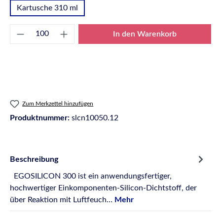
Kartusche 310 ml
Produkt Anzahl: Gib den gewünschten Wert e
In den Warenkorb
Zum Merkzettel hinzufügen
Produktnummer:
slcn10050.12
Beschreibung
EGOSILICON 300 ist ein anwendungsfertiger,
hochwertiger Einkomponenten-Silicon-Dichtstoff, der
über Reaktion mit Luftfeuch…
Mehr