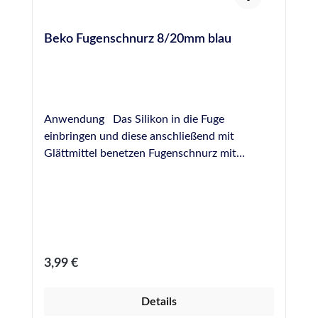
Beko Fugenschnurz 8/20mm blau
Anwendung Das Silikon in die Fuge
einbringen und diese anschließend mit
Glättmittel benetzen Fugenschnurz mit
passendem Durchmesser im 45°- Winkel in
der Ecke ansetzen Den Fugenschnurz für
einige Zentimeter in alle Richtungen ziehen
Weiteren Fugenverlauf mit Glätthilfen
vervollständigen PROFI-TIPP - Bewahren Sie
das Fugenschnurz-Set in Glättmittel auf. Das
Regulärer Preis:
3,99 €
Glättmittel zieht in die Holzkugeln ein und
vereinfacht die Bearbeitung der Fuge
Details
zusätzlich. Produktvorteile Einfachste