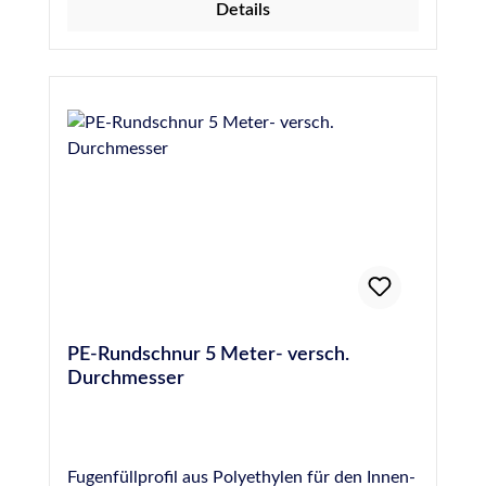
Details
zusätzlich. Produktvorteile Einfachste
Ausbildung der Eckfuge Top-Erscheinungsbild
Weniger Schmutzanhaftung in Ecken durch
glatten Fugenverlauf Bessere Reinigung der
Eckfuge
PE-Rundschnur 5 Meter- versch.
Durchmesser
Fugenfüllprofil aus Polyethylen für den Innen-