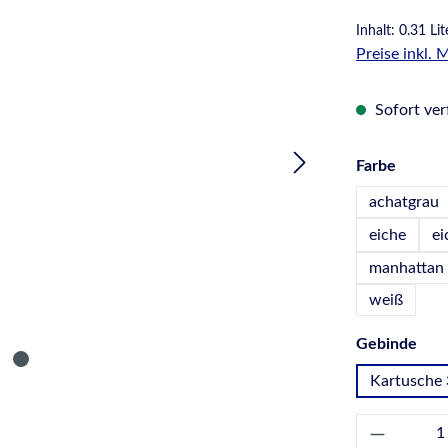
Inhalt:
0.31 Li
Preise inkl.
Sofort verf
auswä
Farbe
achatgrau
eiche
ei
manhattan
weiß
aus
Gebinde
Kartusche 
Produkt 