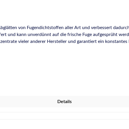
bglätten von Fugendichtstoffen aller Art und verbessert dadurc
iefert und kann unverdünnt auf die frische Fuge aufgesprüht wer
zentrate vieler anderer Hersteller und garantiert ein konstantes 
gendichtstoffe Verbessert die Optik der Fugen
mittelfrei, greift den Dichtstoff nicht an Biologisch abbaubar
Details