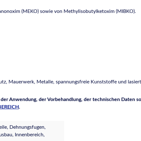
-Butanonoxim (MEKO) sowie von Methylisobutylketoxim (MIBKO).
tz, Mauerwerk, Metalle, spannungsfreie Kunststoffe und lasier
 der Anwendung, der Vorbehandlung, der technischen Daten sow
EREICH
.
eile, Dehnungsfugen,
usbau, Innenbereich,