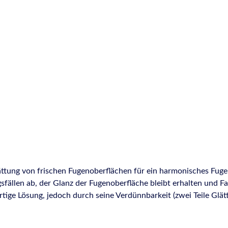
lättung von frischen Fugenoberflächen für ein harmonisches Fug
fällen ab, der Glanz der Fugenoberfläche bleibt erhalten und F
ige Lösung, jedoch durch seine Verdünnbarkeit (zwei Teile Glättm
n wirkt es bei der Anwendung nicht entfettend oder reizend auf 
stoffen und für beinahe jede Oberfläche. Es ist jedoch NICHT fü