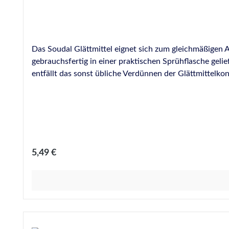
Das Soudal Glättmittel eignet sich zum gleichmäßigen A
gebrauchsfertig in einer praktischen Sprühflasche gel
entfällt das sonst übliche Verdünnen der Glättmittelkon
Silikone, MS-Polymer und PU-Dichtstoffe. Produktvorteile auf einen Blick Dünnflüssig, einfach zu verwenden Glättet viele Fu
Fördert die schnellere Aushärtung des Dichtstoffes Löse
Regulärer Preis:
5,49 €