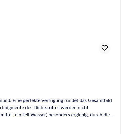
enbild. Eine perfekte Verfugung rundet das Gesamtbild
arbpigmente des Dichtstoffes werden nicht
ittel, ein Teil Wasser) besonders ergiebig, durch die
die Haut. Otto-Glättmittel eignet sich für die
r die Fugenglättung an Naturstein geeignet, hier