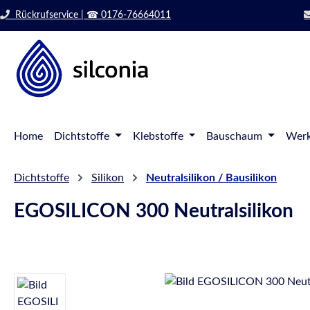
 Hauptinhalt springen
Zur Suche springen
Rückrufservice | ☎ 0176-76664011
Zur Hauptnavigation springen
Home
Dichtstoffe
Klebstoffe
Bauschaum
Werk
Dichtstoffe
Silikon
Neutralsilikon / Bausilikon
EGOSILICON 300 Neutralsilikon
Bildergalerie überspringen