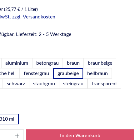
ter
(25,77 € / 1 Liter)
 MwSt. zzgl. Versandkosten
ügbar, Lieferzeit: 2 - 5 Werktage
hlen
aluminium
betongrau
braun
braunbeige
che hell
fenstergrau
graubeige
hellbraun
schwarz
staubgrau
steingrau
transparent
wählen
310 ml
Anzahl: Gib den gewünschten Wert ein oder
In den Warenkorb