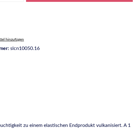
tel hinzufügen
mer:
slcn10050.16
chtigkeit zu einem elastischen Endprodukt vulkanisiert. A 1