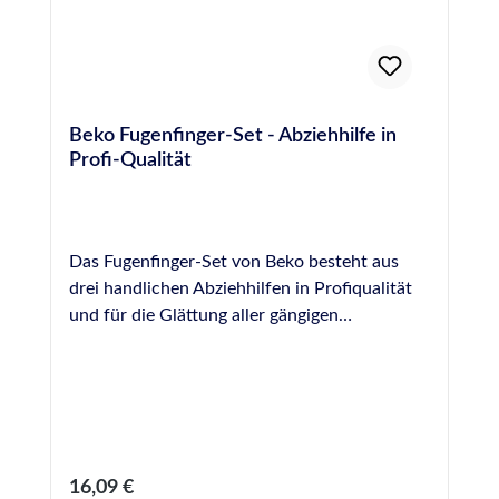
Beko Fugenfinger-Set - Abziehhilfe in
Profi-Qualität
Das Fugenfinger-Set von Beko besteht aus
drei handlichen Abziehhilfen in Profiqualität
und für die Glättung aller gängigen
Dichtstoffe geeignet. Durch die sich
verjüngende Form jedes Abziehers ist dieses
Set sehr vielseitig bei der Versiegelung von
Fugen unterschiedlicher Durchmesser
einsetzbar . Die Ausführung in Vollkunststoff
ohne Holzkomponenten verhindert ein
Regulärer Preis:
16,09 €