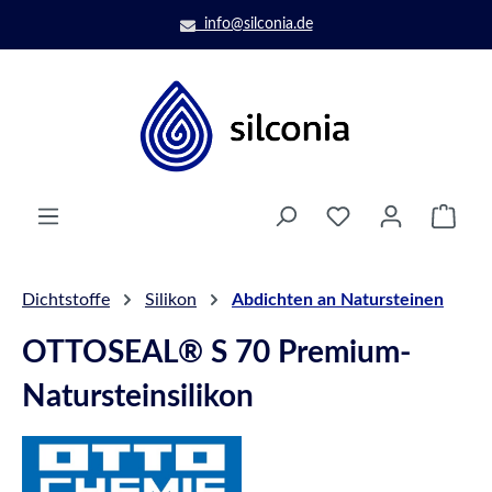
Zum Hauptinhalt springen
info@silconia.de
Ware
Dichtstoffe
Silikon
Abdichten an Natursteinen
OTTOSEAL® S 70 Premium-
Natursteinsilikon