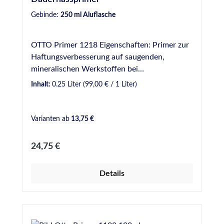
Gebinde:
250 ml Aluflasche
OTTO Primer 1218 Eigenschaften: Primer zur
Haftungsverbesserung auf saugenden,
mineralischen Werkstoffen bei
Dauernassbelastung. Ablüftezeit mindestens
Inhalt:
0.25 Liter
(99,00 € / 1 Liter)
60 Minuten. Nur für gewerbliche Anwender.
Bitte beachten Sie die Angaben im
Sicherheitsdatenblatt. Anwendungsgebiete:
Varianten ab
13,75 €
Für das Schwimmbad-Silikon S 18 auf
mineralischen Werkstoffen (z. B. Beton,
Regulärer Preis:
24,75 €
Mörtel, Fugenmörtel) und Keramik. Für das
Lebensmittel- und Trinkwasser-Silicon S 27
Details
auf unglasierten keramischen Untergründen.
Für die Premium-Naturstein-Silicone S 70 und
S 140. Verbesserung der Haftung von M 350
auf Beton und Putz.