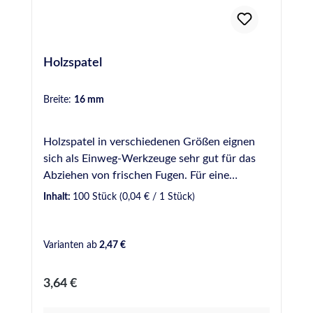
Holzspatel
Breite:
16 mm
Holzspatel in verschiedenen Größen eignen
sich als Einweg-Werkzeuge sehr gut für das
Abziehen von frischen Fugen. Für eine
gleichmäßige und optisch ansprechende Fuge
Inhalt:
100 Stück
(0,04 € / 1 Stück)
sollte dabei ein Glättmittel verwendet werden.
Bei uns verfügbar in verschiedenen Breiten: 9
mm - Gebinde zu 50 Stück 16 mm - Gebinde
Varianten ab
2,47 €
zu 100 Stück 18 mm - Gebinde zu 100 Stück
20 mm - Gebinde zu 100 Stück 16 mm Griff
Regulärer Preis:
3,64 €
geschwungen - Gebinde zu 50 Stück