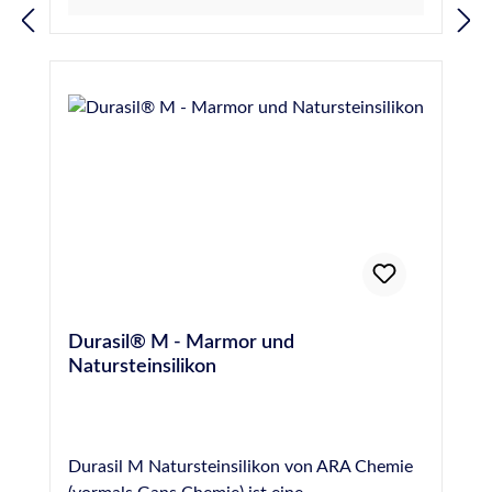
an Marmor und allen Natursteinen, wie z.B.
16938-1 vom SKZ Würzburg (Prüfung auf
Sandstein, Quarzit, Granit, Gneis, Porphyr
Randzonenverschmutzung von Natursteinen
etc. im Innen- und Außenbereich. Abdichten
durch Fugendichtstoffe) Für Anwendungen
von Dehnungsfugen im Wand- und
gemäß IVD-Merkblatt Nr. 3-1+3-
Fassadenbereich. Normen und Prüfungen:
2+9+14+23+25+27+30+31+35 geeignet
Geprüft nach EN 15651 - Teil 1: F EXT-INT CC
Gütesiegel des IVD - Industrieverband
20 LM Geprüft nach EN 15651 - Teil 3: XS 1
Dichtstoffe e.V. - geprüft durch das ift -
Für Anwendungen gemäß IVD-Merkblatt Nr.
Institut für Fenstertechnik e.V., Rosenheim
3-1+3-2+14+23+25+27+31+35 geeignet
Konform zur Verordnung (EG) Nr. 1907/2006
Französische VOC-Emissionsklasse A+
(REACH) Französische VOC-Emissionsklasse
A+ Deklaration in Baubook Österreich
EMICODE® EC 1 Plus - sehr emissionsarm
Einstufung nach
Durasil® M - Marmor und
Gebäudezertifizierungssystemen siehe
Natursteinsilikon
Nachhaltigkeitsdatenblatt Geprüftes
Brandverhalten nach EN 13501: Klasse E
Durasil M Natursteinsilikon von ARA Chemie