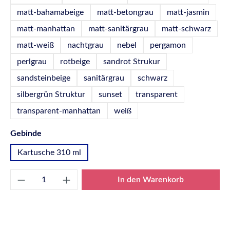
matt-bahamabeige
matt-betongrau
matt-jasmin
matt-manhattan
matt-sanitärgrau
matt-schwarz
matt-weiß
nachtgrau
nebel
pergamon
perlgrau
rotbeige
sandrot Strukur
sandsteinbeige
sanitärgrau
schwarz
silbergrün Struktur
sunset
transparent
transparent-manhattan
weiß
auswählen
Gebinde
Kartusche 310 ml
Produkt Anzahl: Gib den gewünschten Wert e
In den Warenkorb