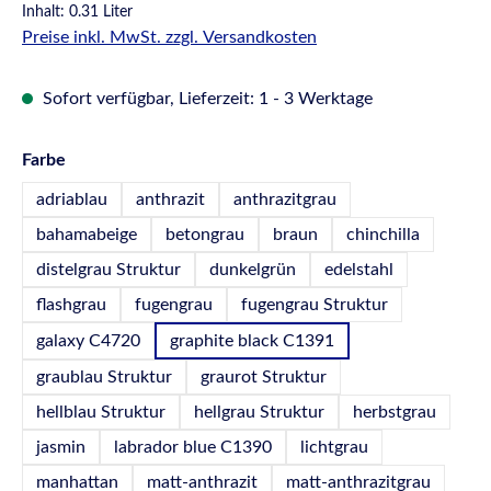
Inhalt:
0.31 Liter
Preise inkl. MwSt. zzgl. Versandkosten
Sofort verfügbar, Lieferzeit: 1 - 3 Werktage
auswählen
Farbe
adriablau
anthrazit
anthrazitgrau
bahamabeige
betongrau
braun
chinchilla
distelgrau Struktur
dunkelgrün
edelstahl
flashgrau
fugengrau
fugengrau Struktur
galaxy C4720
graphite black C1391
graublau Struktur
graurot Struktur
hellblau Struktur
hellgrau Struktur
herbstgrau
jasmin
labrador blue C1390
lichtgrau
manhattan
matt-anthrazit
matt-anthrazitgrau