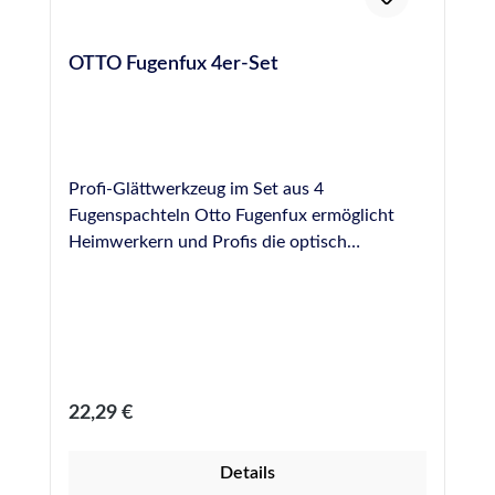
OTTO Fugenfux 4er-Set
Profi-Glättwerkzeug im Set aus 4
Fugenspachteln Otto Fugenfux ermöglicht
Heimwerkern und Profis die optisch
ansprechende, schnelle und gleichmäßige
Modellierung einer Fuge und wahrt die Form
der Fuge beim Abziehen von überschüssigem
Fugendichtstoff. Glättwerkzeug aus
Spezialkunststoff zur professionellen
Fugenausbildung Größen: 6,5 mm, 8,5 mm,
Regulärer Preis:
22,29 €
10,0 mm, 12,5 mm, rund Leicht zu reinigen
und bei sachgemäßer Anwendung und
Details
Reinigung hundertfach wiederverwendbar.