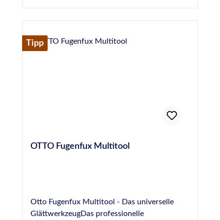
Herstellerinformationen:Hermann Otto
GmbHKrankenhausstraße 14Baden-
WürttembergFridolfing, Deutschland,
83413info@otto-chemie.dewww.otto-
Tipp
chemie.de
OTTO Fugenfux Multitool
Otto Fugenfux Multitool - Das universelle
GlättwerkzeugDas professionelle