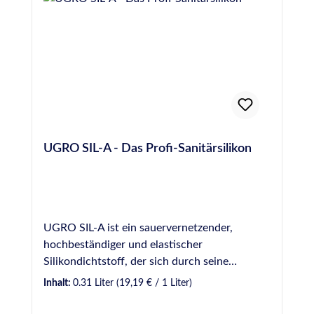
UGRO SIL-A - Das Profi-Sanitärsilikon
UGRO SIL-A ist ein sauervernetzender,
hochbeständiger und elastischer
Silikondichtstoff, der sich durch seine
Vielseitigkeit beim Einsatz in
Inhalt:
0.31 Liter
(19,19 € / 1 Liter)
unterschiedlichsten Sanitärbereichen
auszeichnet. UGRO SIL-A eignet sich für viele