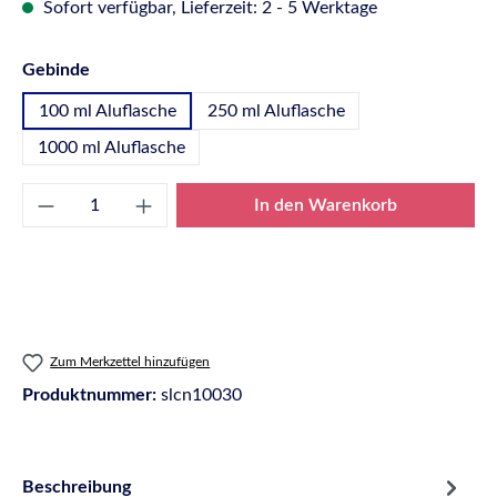
Sofort verfügbar, Lieferzeit: 2 - 5 Werktage
auswählen
Gebinde
100 ml Aluflasche
250 ml Aluflasche
1000 ml Aluflasche
Produkt Anzahl: Gib den gewünschten Wert e
In den Warenkorb
Zum Merkzettel hinzufügen
Produktnummer:
slcn10030
Beschreibung