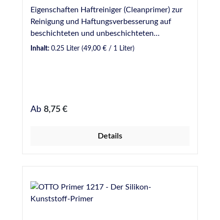
Eigenschaften Haftreiniger (Cleanprimer) zur
Reinigung und Haftungsverbesserung auf
beschichteten und unbeschichteten
metallischen Werkstoffen und auf
Inhalt:
0.25 Liter
(49,00 € / 1 Liter)
verschiedenen Kunststoffen (z. B. PVC) Kein
Ablüften erforderlich
Regulärer Preis:
Ab
8,75 €
Details