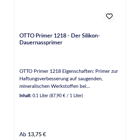
OTTO Primer 1218 - Der Silikon-
Dauernassprimer
OTTO Primer 1218 Eigenschaften: Primer zur
Haftungsverbesserung auf saugenden,
mineralischen Werkstoffen bei
Dauernassbelastung. Ablüftezeit mindestens
Inhalt:
0.1 Liter
(87,90 € / 1 Liter)
60 Minuten. Nur für gewerbliche Anwender.
Bitte beachten Sie die Angaben im
Sicherheitsdatenblatt. Anwendungsgebiete:
Für das Schwimmbad-Silikon S 18 auf
mineralischen Werkstoffen (z. B. Beton,
Regulärer Preis:
Ab
13,75 €
Mörtel, Fugenmörtel) und Keramik. Für das