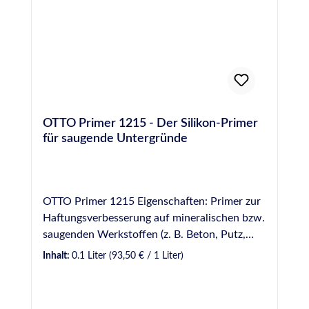
der Technischen- und Sicherheitsdatenblätter
(Einzusehen im DOWNLOADBEREICH am
Ende dieser Seite). Dieses Produkt eignet sich
nur für erfahrene und gewerbliche Anwender.
OTTO Primer 1215 - Der Silikon-Primer
für saugende Untergründe
OTTO Primer 1215 Eigenschaften: Primer zur
Haftungsverbesserung auf mineralischen bzw.
saugenden Werkstoffen (z. B. Beton, Putz,
Faserzement etc.). Ablüftezeit mindestens 15
Inhalt:
0.1 Liter
(93,50 € / 1 Liter)
Minuten (maximal 3 Stunden). Abgabe nur an
gewerbliche Anwender. Bei Bestellungen
durch Neukunden ohne entsprechenden