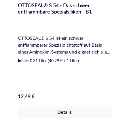
OTTOSEAL® S 54 - Das schwer
entflammbare Spezialsilikon - B1
OTTOSEAL® S 54 ist ein schwer
entflammbarer Spezialdichtstoff auf Basis
eines Aminoxim-Systems und eignet sich u.a.
für das Abdichten von Fugen bei schwierigen
Inhalt:
0.31 Liter
(40,29 € / 1 Liter)
Haftuntergründen, wie z.B. Teer und Asphalt,
für Anschlussfugen bei Gussasphaltestrichen
oder auch dem Kleben von Fugenbändern auf
Polysulfid-Basis. VE: 20 Kartuschen / Karton
Eigenschaften: 1K-Silicon-Dichtstoff auf Basis
Regulärer Preis:
12,49 €
eines Aminoxim-Systems - MEKO-frei Schwer
entflammbar Sehr gute Witterungs-,
Details
Alterungs- und UV-Beständigkeit
Anwendungsgebiete: Anschlussfugen bei
Gussasphaltestrichen Kleben von EPDM- und