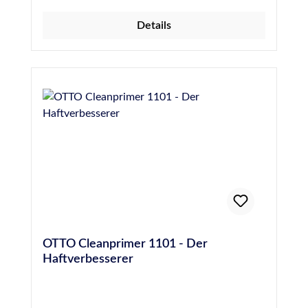
Lebensmittel- und Trinkwasser-Silicon S 27
Details
auf unglasierten keramischen Untergründen.
Für die Premium-Naturstein-Silicone S 70 und
S 140. Verbesserung der Haftung von M 350
auf Beton und Putz.
OTTO Cleanprimer 1101 - Der
Haftverbesserer