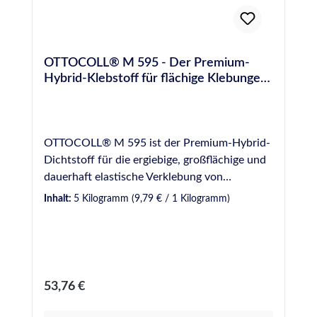
OTTOCOLL® M 595 - Der Premium-
Hybrid-Klebstoff für flächige Klebungen-
5 kg
OTTOCOLL® M 595 ist der Premium-Hybrid-
Dichtstoff für die ergiebige, großflächige und
dauerhaft elastische Verklebung von
Wandpaneelen und Wandverkleidungsplatten
Inhalt:
5 Kilogramm
(9,79 € / 1 Kilogramm)
im Innenbereich. Ottocoll M 595 haftet auf
einer Vielzahl von Untergründen auch ohne
Vorbehandlung, selbst auf feuchten
Untergründen und gleicht Unebenheiten des
Untergrunds aus. Die Verarbeitung erfolgt
Regulärer Preis:
53,76 €
besonders einfach entweder per
(Zahn-)Spachtel oder auch mit einer