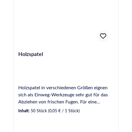
Holzspatel
Holzspatel in verschiedenen Größen eignen
sich als Einweg-Werkzeuge sehr gut für das
Abziehen von frischen Fugen. Für eine
gleichmäßige und optisch ansprechende Fuge
Inhalt:
50 Stück
(0,05 € / 1 Stück)
sollte dabei ein Glättmittel verwendet werden.
Bei uns verfügbar in verschiedenen Breiten: 9
mm - Gebinde zu 50 Stück 16 mm - Gebinde