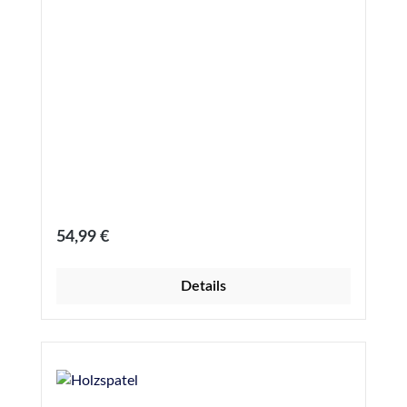
verfügbar
Regulärer Preis:
54,99 €
Details