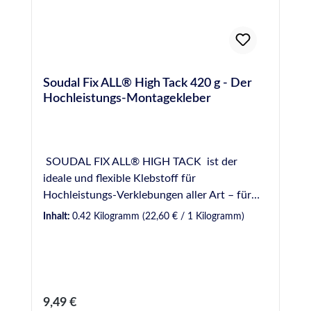
Normen und Prüfungen EMICODE® EC 1
Plus - sehr emissionsarm Französische VOC-
Emissionsklasse A+
Soudal Fix ALL® High Tack 420 g - Der
Hochleistungs-Montagekleber
SOUDAL FIX ALL® HIGH TACK ist der
ideale und flexible Klebstoff für
Hochleistungs-Verklebungen aller Art – für
alle Materialtypen sowie auf allen üblichen
Inhalt:
0.42 Kilogramm
(22,60 € / 1 Kilogramm)
Untergründen. Er kombiniert hohe
Anfangshaftung mit außergewöhnlicher
Endklebkraft (320kg/10cm²) und schneller
Durchhärtung. Geeignet unter allen
(Witterungs-) Bedingungen und auf allen
Regulärer Preis:
9,49 €