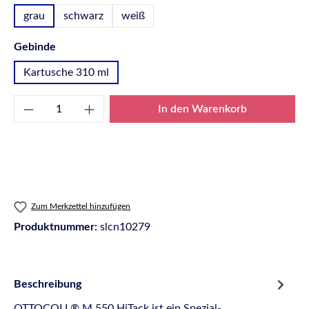
grau
schwarz
weiß
auswählen
Gebinde
Kartusche 310 ml
Produkt Anzahl: Gib den gewünschten Wert e
In den Warenkorb
Zum Merkzettel hinzufügen
Produktnummer:
slcn10279
Beschreibung
OTTOCOLL® M 550 HiTack ist ein Spezial-