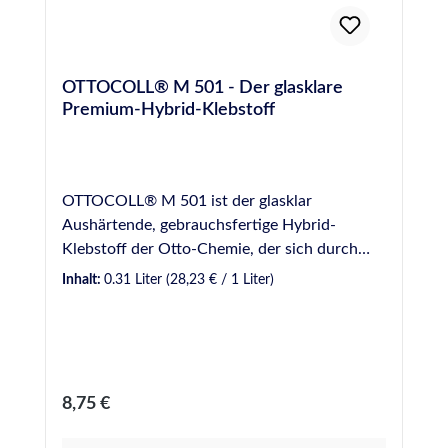
OTTOCOLL® M 501 - Der glasklare
Premium-Hybrid-Klebstoff
OTTOCOLL® M 501 ist der glasklar
Aushärtende, gebrauchsfertige Hybrid-
Klebstoff der Otto-Chemie, der sich durch
seine hervorragenden Produkteigenschaften
Inhalt:
0.31 Liter
(28,23 € / 1 Liter)
nahezu universell für glasklare Verklebungen
im Innen- und Außenbereich eignet. Glasklare
Klebungen - Klebung nahezu unsichtbar
Natursteinverträglich - Verursacht keine
Verfettung an Natursteinen Kurzer Fadenzug -
Regulärer Preis:
8,75 €
Angenehmes Verarbeiten Schnelle
Durchhärtung - Kürzere Verarbeitungszeit