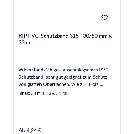
Nachhaltigkeitsdatenblatt
KIP PVC-Schutzband 315 - 30/50 mm x
33 m
Widerstandsfähiges, anschmiegsames PVC-
Schutzband, sehr gut geeignet zum Schutz
von glatten Oberflächen, wie z.B. Holz,
Aluminium, Glas, usw. Rollenware 33 m,
Inhalt:
33 m
(0,13 € / 1 m)
erhältlich in 30 mm und 50 mm Breite.
Regulärer Preis:
Ab
4,24 €