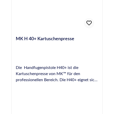
MK H 40+ Kartuschenpresse
Die Handfugenpistole H40+ ist die
Kartuschenpresse von MK™ für den
professionellen Bereich. Die H40+ eignet sich
durch ihre robuste Ausführung für viele
Anwendungsbereiche im Bereich der
professionellen Verfugung, besitzt eine hohe
Lebensdauer auch bei täglichem Dauereinsatz
und garantiert absolut gleichmäßigen