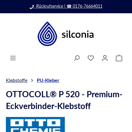
Zum Hauptinhalt springen
Rückrufservice | ☎ 0176-76664011
Ware
Klebstoffe
PU-Kleber
OTTOCOLL® P 520 - Premium-
Eckverbinder-Klebstoff