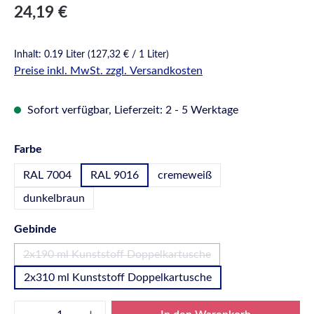
Regulärer Preis:
24,19 €
Inhalt:
0.19 Liter
(127,32 € / 1 Liter)
Preise inkl. MwSt. zzgl. Versandkosten
Sofort verfügbar, Lieferzeit: 2 - 5 Werktage
auswählen
Farbe
RAL 7004
RAL 9016
cremeweiß
dunkelbraun
auswählen
Gebinde
2x190 ml Kunststoff Doppelkartusche
(Diese Option ist zurzeit nicht verfügbar.)
2x310 ml Kunststoff Doppelkartusche
Produkt Anzahl: Gib den gewünschten Wert e