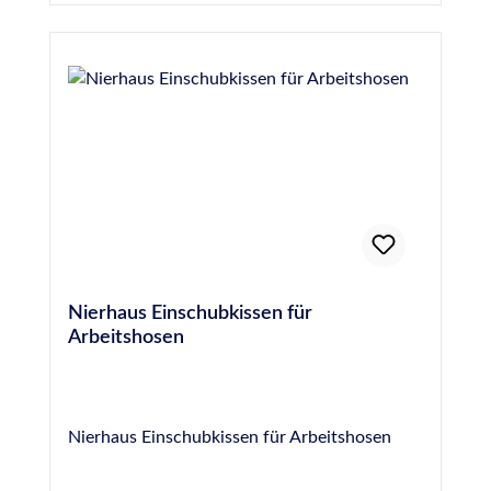
am Bein fixiert (Ersatzriemen und
Ersatzknöpfe ebenfalls bei uns erhältlich).
Zertifiziert nach DIN EN 14404,
Durchstichfestigkeit: Leistungsstufe 2
Nierhaus Einschubkissen für
Arbeitshosen
Nierhaus Einschubkissen für Arbeitshosen