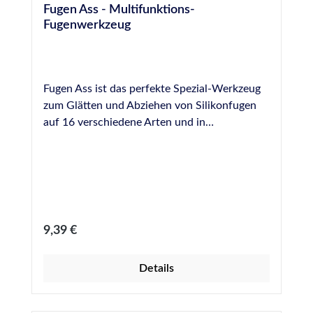
Fugen Ass - Multifunktions-
Fugenwerkzeug
Fugen Ass ist das perfekte Spezial-Werkzeug
zum Glätten und Abziehen von Silikonfugen
auf 16 verschiedene Arten und in
verschiedenen Varianten, auch ohne
Trennmittel, d.h. ohne Befeuchtung der
Werkzeuge. Fugen Asse sind einfach zu
reinigen und hundertfach wiederverwendbar.
Eine Anleitung zur genauen Reihenfolge der
Arbeitsschritte bei der Benutzung von Fugen
Regulärer Preis:
9,39 €
Ass liegt der praktischen und kompakten
Verpackung bei. Das Set enthält 4
Details
verschiedene Glättwerkzeuge, deren Ecken
mit Nummern bzw. Millimeterangaben
versehen sind, deren Verwendungsbereiche in