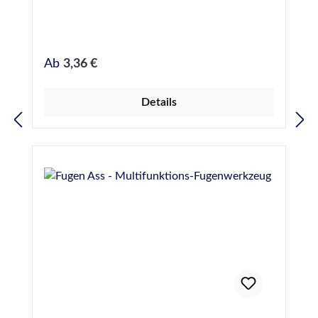
in Dortmund
Regulärer Preis:
Ab
3,36 €
Details