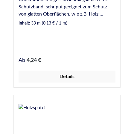
Schutzband, sehr gut geeignet zum Schutz
von glatten Oberflächen, wie z.B. Holz,
Aluminium, Glas, usw. Rollenware 33 m,
Inhalt:
33 m
(0,13 € / 1 m)
erhältlich in 30 mm und 50 mm Breite.
Regulärer Preis:
Ab
4,24 €
Details