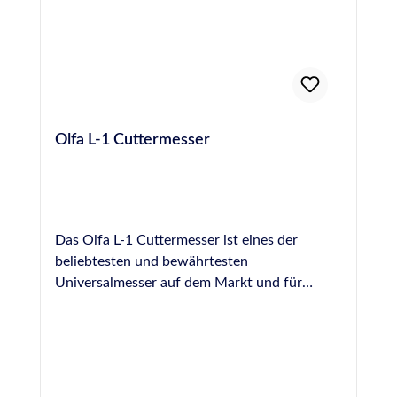
Dichtstoff nicht an Biologisch abbaubar
Olfa L-1 Cuttermesser
Das Olfa L-1 Cuttermesser ist eines der
beliebtesten und bewährtesten
Universalmesser auf dem Markt und für
Heimwerker und Profis in unzähligen
Situationen ein hilfreiches Werkzeug. Die
eisgehärteten, sehr scharfen Abbrechklingen
werden in einer robuste Metallführung mittels
einer Stellschraube fixiert, wodurch sich die