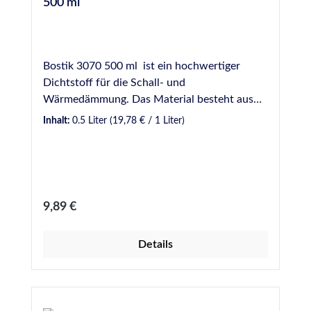
500 ml
Bostik 3070 500 ml ist ein hochwertiger
Dichtstoff für die Schall- und
Wärmedämmung. Das Material besteht aus
Korkschrot und einem elastischen
Inhalt:
0.5 Liter
(19,78 € / 1 Liter)
Bindemittel. Er ist einkomponentig,
zähplastisch und standfest. Die Vielzahl der
luftgefüllten Zellen in diesem Korkschrot
machen BOSTIK 3070 zu einem
Isoliermaterial, das den Wärme- und
Regulärer Preis:
9,89 €
Kältedurchgang wirkungsvoll mindert und
eine ausgezeichnete Schalldämmung erbringt.
Details
Die Verarbeitung erfolgt mit
Handfugenpistolen mit einem
Fassungvermögen für Beutel bis 600 ml.
Anwendungsgebiete Geeignet für die Schall-