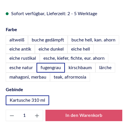
Sofort verfügbar, Lieferzeit: 2 - 5 Werktage
auswählen
Farbe
altweiß
buche gedämpft
buche hell, kan. ahorn
eiche antik
eiche dunkel
eiche hell
eiche rustikal
esche, kiefer, fichte, eur. ahorn
esche natur
fugengrau
kirschbaum
lärche
mahagoni, merbau
teak, afrormosia
auswählen
Gebinde
Kartusche 310 ml
Produkt Anzahl: Gib den gewünschten Wert e
In den Warenkorb