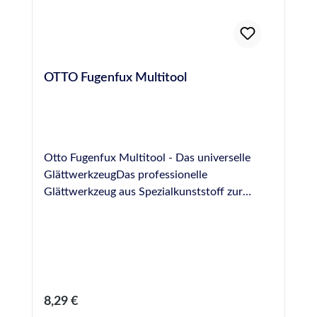
OTTO Fugenfux Multitool
Otto Fugenfux Multitool - Das universelle
GlättwerkzeugDas professionelle
Glättwerkzeug aus Spezialkunststoff zur
Ausbildung von Fugen im Bereich Boden,
Sanitär, Fliesen und NatursteinGrößen: 6,3
mm, 8,3 mm, 10,0 mm, rund
Regulärer Preis:
8,29 €