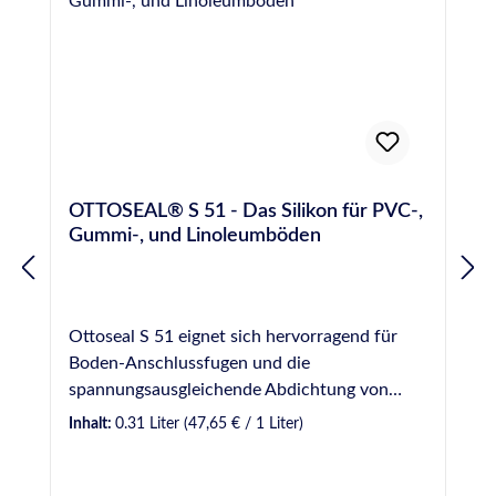
Kontaktformular entgegen. Eigenschaften:
Strapazierfähige Handpress-Pistole aus
hochschlagfestem Kunststoff, sehr leicht. Mit
Schiebehülsen-Verschluss, glatter
Schubstange und Schiebehülse für
290/300/310 ml Kartuschen
Herstellerinformationen:Hermann Otto
OTTOSEAL® S 51 - Das Silikon für PVC-,
GmbHKrankenhausstraße 14Baden-
Gummi-, und Linoleumböden
WürttembergFridolfing, Deutschland,
83413info@otto-chemie.dewww.otto-
chemie.de
Ottoseal S 51 eignet sich hervorragend für
Boden-Anschlussfugen und die
spannungsausgleichende Abdichtung von
Bodenbelägen aus Kunststoff, aber auch für
Inhalt:
0.31 Liter
(47,65 € / 1 Liter)
viele andere Werkstoffe, wie Glas, Edelstahl,
Aluminium, usw. Die große Farbauswahl ist an
die Farben gängiger Bodenbeläge angepasst,