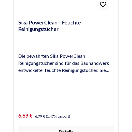
Sika PowerClean - Feuchte
Reinigungstücher
Die bewährten Sika PowerClean
Reinigungstücher sind für das Bauhandwerk
entwickelte, feuchte Reinigungstücher. Sie
sind optimal geeignet für den täglichen
Einsatz in der Werkstatt oder auf der
Baustelle. Sika PowerClean Reinigungstücher
reinigen universell, schnell, gründlich und
ohne Wasser, sind gleichzeitig aber
hautschonend, pflegend und wirken
Verkaufspreis:
Regulärer Preis:
6,69 €
6,79 €
(1.47% gespart)
Rissbildung der Haut vor. Die praktische
Spenderbox mit 100 abreissbaren Tüchern
Details