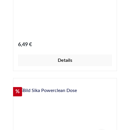
Regulärer Preis:
6,49 €
Details
Rabatt
%