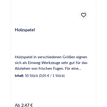
Holzspatel
Holzspatel in verschiedenen Größen eignen
sich als Einweg-Werkzeuge sehr gut für das
Abziehen von frischen Fugen. Für eine
gleichmäßige und optisch ansprechende Fuge
Inhalt:
50 Stück
(0,05 € / 1 Stück)
sollte dabei ein Glättmittel verwendet werden.
Bei uns verfügbar in verschiedenen Breiten: 9
mm - Gebinde zu 50 Stück 16 mm - Gebinde
zu 100 Stück 18 mm - Gebinde zu 100 Stück
20 mm - Gebinde zu 100 Stück 16 mm Griff
Regulärer Preis:
Ab
2,47 €