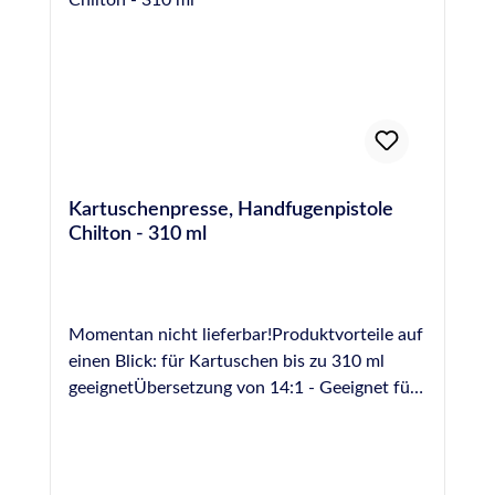
Kartuschenpresse, Handfugenpistole
Chilton - 310 ml
Momentan nicht lieferbar!Produktvorteile auf
einen Blick: für Kartuschen bis zu 310 ml
geeignetÜbersetzung von 14:1 - Geeignet für
die Verarbeitung auch hochviskoser
Dichtstoffe robuste Ausführung in Metall
drehbare Schale Leiterhaken