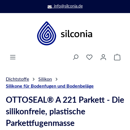
Zum Hauptinhalt springen
info@silconia.de
Ware
Dichtstoffe
Silikon
Silikone für Bodenfugen und Bodenbeläge
OTTOSEAL® A 221 Parkett - Die
silikonfreie, plastische
Parkettfugenmasse