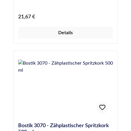
Regulärer Preis:
21,67 €
Details
Bostik 3070 - Zähplastischer Spritzkork