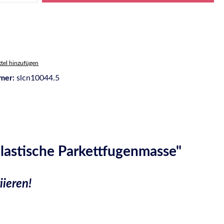
tel hinzufügen
mer:
slcn10044.5
lastische Parkettfugenmasse"
iieren!