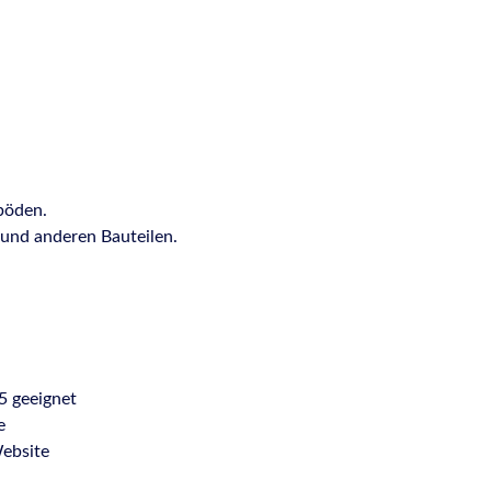
böden.
 und anderen Bauteilen.
 geeignet
e
ebsite