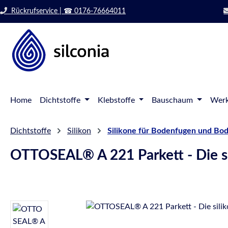
 Hauptinhalt springen
Zur Suche springen
Rückrufservice | ☎ 0176-76664011
Zur Hauptnavigation springen
Home
Dichtstoffe
Klebstoffe
Bauschaum
Werk
Dichtstoffe
Silikon
Silikone für Bodenfugen und Bo
OTTOSEAL® A 221 Parkett - Die sil
Bildergalerie überspringen