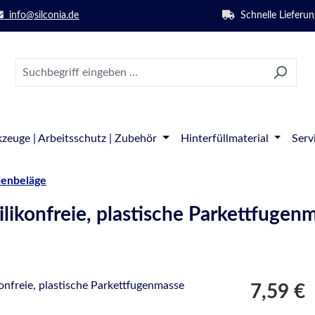
info@silconia.de
Schnelle Lieferun
zeuge | Arbeitsschutz | Zubehör
Hinterfüllmaterial
Serv
denbeläge
ikonfreie, plastische Parkettfugen
Regulärer Pre
7,59 €