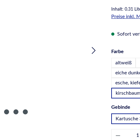
Inhalt:
0.31 Li
Preise inkl.
Sofort verf
auswä
Farbe
altweiß
eiche dunk
esche, kiefe
kirschbau
aus
Gebinde
Kartusche 
Produkt 