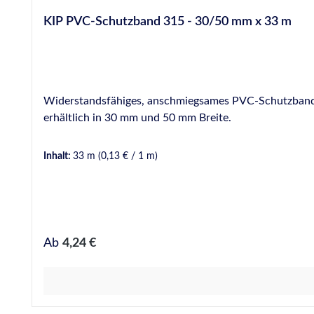
KIP PVC-Schutzband 315 - 30/50 mm x 33 m
Widerstandsfähiges, anschmiegsames PVC-Schutzband, s
erhältlich in 30 mm und 50 mm Breite.
Inhalt:
33 m
(0,13 € / 1 m)
Regulärer Preis:
Ab
4,24 €