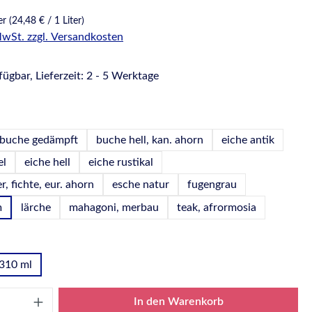
ter
(24,48 € / 1 Liter)
 MwSt. zzgl. Versandkosten
ügbar, Lieferzeit: 2 - 5 Werktage
hlen
buche gedämpft
buche hell, kan. ahorn
eiche antik
el
eiche hell
eiche rustikal
r, fichte, eur. ahorn
esche natur
fugengrau
m
lärche
mahagoni, merbau
teak, afrormosia
wählen
310 ml
Anzahl: Gib den gewünschten Wert ein oder
In den Warenkorb