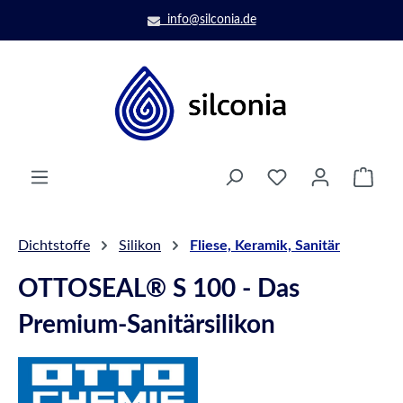
Zum Hauptinhalt springen
info@silconia.de
Ware
Dichtstoffe
Silikon
Fliese, Keramik, Sanitär
OTTOSEAL® S 100 - Das
Premium-Sanitärsilikon