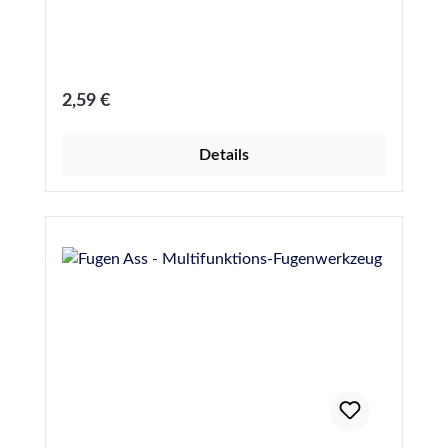
Regulärer Preis:
2,59 €
Details