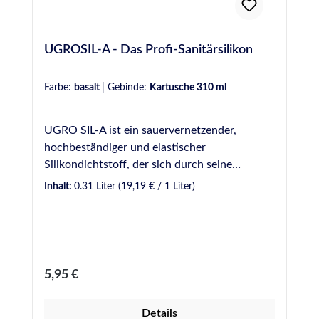
UGROSIL-A - Das Profi-Sanitärsilikon
Farbe:
basalt
|
Gebinde:
Kartusche 310 ml
UGRO SIL-A ist ein sauervernetzender,
hochbeständiger und elastischer
Silikondichtstoff, der sich durch seine
Vielseitigkeit beim Einsatz in
Inhalt:
0.31 Liter
(19,19 € / 1 Liter)
unterschiedlichsten Sanitärbereichen
auszeichnet. UGRO SIL-A eignet sich für viele
Anwendungen im Profibereich, wie z.B.
Abdichtungen in Bad, Dusche und WC, aber
auch in Bereichen mit höherer Beanspruchung
Regulärer Preis:
5,95 €
im Außenbereich, wie Schwimmbäder und
Nutzwasserbehälter. Erhältlich in Kartuschen
Details
sowie Schlauchbeuteln. VE: 12 Kartuschen á