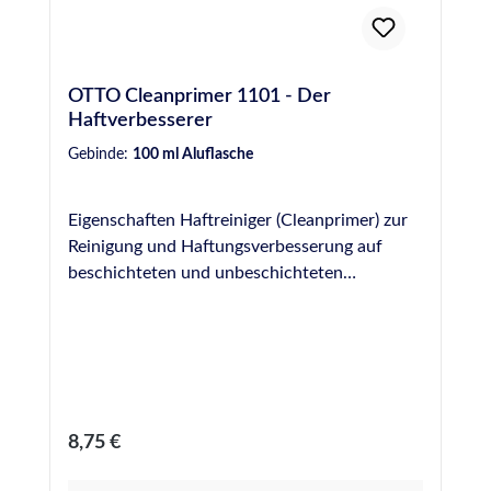
OTTO Cleanprimer 1101 - Der
Haftverbesserer
Gebinde:
100 ml Aluflasche
Eigenschaften Haftreiniger (Cleanprimer) zur
Reinigung und Haftungsverbesserung auf
beschichteten und unbeschichteten
metallischen Werkstoffen und auf
verschiedenen Kunststoffen (z. B. PVC) Kein
Ablüften erforderlich
Regulärer Preis:
8,75 €