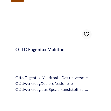
OTTO Fugenfux Multitool
Otto Fugenfux Multitool - Das universelle
GlättwerkzeugDas professionelle
Glättwerkzeug aus Spezialkunststoff zur
Ausbildung von Fugen im Bereich Boden,
Sanitär, Fliesen und NatursteinGrößen: 6,3
mm, 8,3 mm, 10,0 mm, rund