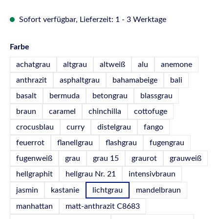
Sofort verfügbar, Lieferzeit: 1 - 3 Werktage
auswählen
Farbe
achatgrau
altgrau
altweiß
alu
anemone
anthrazit
asphaltgrau
bahamabeige
bali
basalt
bermuda
betongrau
blassgrau
braun
caramel
chinchilla
cottofuge
crocusblau
curry
distelgrau
fango
feuerrot
flanellgrau
flashgrau
fugengrau
fugenweiß
grau
grau 15
graurot
grauweiß
hellgraphit
hellgrau Nr. 21
intensivbraun
jasmin
kastanie
lichtgrau
mandelbraun
manhattan
matt-anthrazit C8683