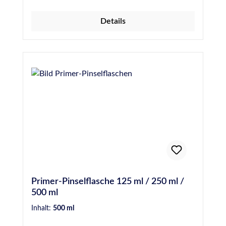
Minuten (maximal 3 Stunden)
ToluolfreiFilmbildend Für weitere
Details
Informationen wie z.B. besondere Hinweise
bei der Anwendung, der Vorbehandlung, der
technischen Daten sowie
Sicherheitshinweise, beachten, verstehen und
befolgen Sie bitte unbedingt die Anweisungen
der Technischen- und Sicherheitsdatenblätter.
Primer-Pinselflasche 125 ml / 250 ml /
500 ml
Inhalt:
500 ml