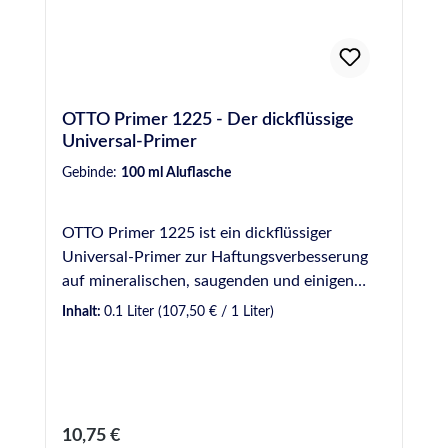
OTTO Primer 1225 - Der dickflüssige
Universal-Primer
Gebinde:
100 ml Aluflasche
OTTO Primer 1225 ist ein dickflüssiger
Universal-Primer zur Haftungsverbesserung
auf mineralischen, saugenden und einigen
metallischen Werkstoffen sowie manchen
Inhalt:
0.1 Liter
(107,50 € / 1 Liter)
Kunststoffen. Produktvorteile auf einen Blick
Primer zur Haftungsverbesserung auf
mineralischen, saugenden und einigen
metallischen Werkstoffen sowie manchen
Kunststoffen Ablüftezeit mindestens 30
Regulärer Preis:
10,75 €