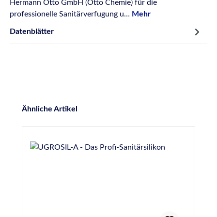
Hermann Otto GmbH (Otto Chemie) für die
professionelle Sanitärverfugung u…
Mehr
Datenblätter
Produktgalerie überspringen
Ähnliche Artikel