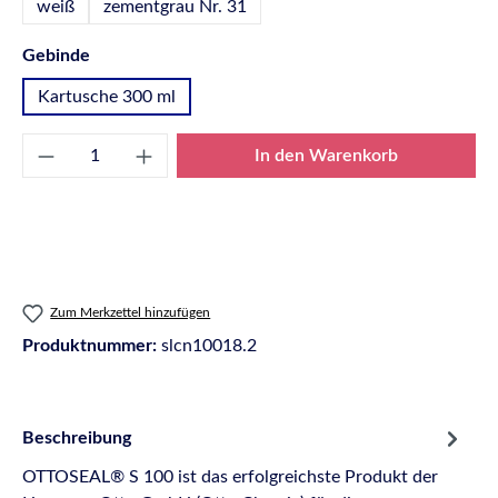
weiß
zementgrau Nr. 31
auswählen
Gebinde
Kartusche 300 ml
Produkt Anzahl: Gib den gewünschten Wert e
In den Warenkorb
Zum Merkzettel hinzufügen
Produktnummer:
slcn10018.2
Beschreibung
OTTOSEAL® S 100 ist das erfolgreichste Produkt der