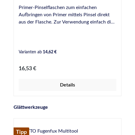
Primer-Pinselflaschen zum einfachen
Aufbringen von Primer mittels Pinsel direkt
aus der Flasche. Zur Verwendung einfach die
benötigte Menge Primer aus den Original-
Gefäßen umfüllen und gezielt und sparsam in
die Fuge einbringen. Die Pinsel lassen sich mit
einer Schraube befestigen und können zur
Varianten ab
14,62 €
Reinigung einfach entfernt werden. Bei uns
erhältlich als Leerflaschen in folgenden
Regulärer Preis:
16,53 €
Größen: 125 ml 250 ml 500 ml
Details
Produktgalerie überspringen
Glättwerkzeuge
Tipp