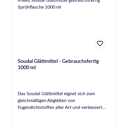
OTTO Glättmittel benetztem Werkzeug
von Silikon, PU- und MS-Hybrid-Polymer-
abgezogen werden, bevor die Hautbildung
Dichtstoffen und für beinahe jede Oberfläche.
einsetzt. Die (Wieder)-Befüllung des Beckens
Es ist jedoch NICHT für die Fugenglättung an
sollte idealerweise erst zwei Wochen nach der
Naturstein geeignet, hier empfehlen wir das
Verfugung mit OTTOSEAL® S 18 erfolgen.
spezielle Otto Marmor-Silikon-Glättmittel.
Nachdem der Dichtstoff vollständig
ausgehärtet ist, sollte bei der ersten Befüllung
des Beckens mit Wasser sofort gechlort
werden, wobei in den ersten 2 Tagen eine
Soudal Glättmittel - Gebrauchsfertig
Stoßchlorung von 2 mg/l erfolgen sollte. Der
1000 ml
pH-Wert sollte während dieser Zeit zwischen
7,0 und 7,2 eingestellt werden, um eine
möglichst hohe
Desinfektionsmittelwirksamkeit zu erzielen.
Das Soudal Glättmittel eignet sich zum
Im weiteren Betrieb sollte die Konzentration
gleichmäßigen Abglätten von
von freiem Chlor bei 0,3-0,6 mg/l
Fugendichtstoffen aller Art und verbessert
(Warmsprudelbecken 0,7-1,0 mg/l) und der
dadurch die optische Wirkung einer Fuge. Es
pH-Wert zwischen 6,5 und 7,6 (ideal 7,0-7,2)
wird gebrauchsfertig in einer praktischen
liegen. Die Wasserumwälzung sollte so
Sprühflasche geliefert und kann unverdünnt