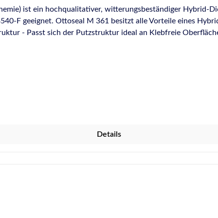
 ist ein hochqualitativer, witterungsbeständiger Hybrid-Dich
 geeignet. Ottoseal M 361 besitzt alle Vorteile eines Hybriddic
arbeiten Überstreichbar / Überlackierbar - Dekorativer Anstric
en) Gute Witterungs- und Alterungsbeständigkeit - Für langle
on -40°C bis +90°C Anwendungsgebiete: Hochbaufugen nach DIN 18540-F Abdichten
nungs- und Anschlussfugen an Beton- und Porenbetonfertigtei
eranschluss z. B. Fensterrahmenanschluss, Türen, Tore und Tro
 zur Holzständerwand/ Glaswand und Kachelöfen Bewegungsaus
assaden und Innenwänden z.B. im Gerüstbau/Malerarbeiten Normen und Prüfungen: 
M Bauteilprüfung "Luftundurchlässigkeit und Schlagregendicht
Details
fung nach Richtlinie "Bauwerksabdichtung - Anschluss an boden
liesträger" EMICODE® EC 1 Plus - sehr emissionsarm Für Anwe
ur Verordnung (EG) Nr. 1907/2006 (REACH) Einstufung nach G
sklasse A+ Deklaration in Baubook Österreich Geprüftes Brandv
 MS-Polymer, PU-Hybrid) Hybrid ist das Kürzel für eine wichti
chsen aus Anwendungen, bei denen sowohl Eigenschaften von Sil
ingesetzt werden konnte oder durfte. Kleben wird im allgemeine