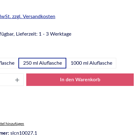
 MwSt. zzgl. Versandkosten
ügbar, Lieferzeit: 1 - 3 Werktage
wählen
flasche
250 ml Aluflasche
1000 ml Aluflasche
Anzahl: Gib den gewünschten Wert ein oder
In den Warenkorb
tel hinzufügen
mer:
slcn10027.1