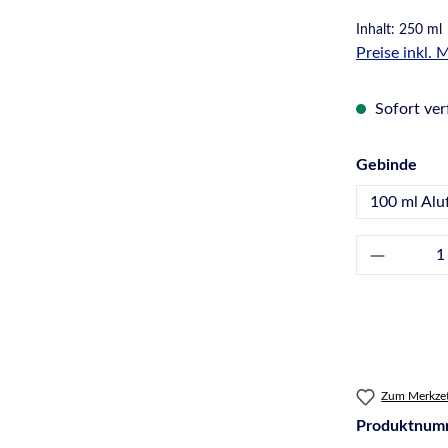
Inhalt:
250 ml
Preise inkl.
Sofort verf
aus
Gebinde
100 ml Alu
Produkt 
Zum Merkzet
Produktnum