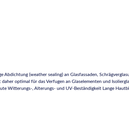
re daher ein Klebstoff umso „besser“, je höher seine Festigkeit i
ichenden Klebungen – besonders dann, wenn die Klebverbindung
ungen ausgesetzt ist, wie das zum Beispiel beim Klima- und Lüf
Ein Hauptmerkmal der Hybrid-Dicht- und Klebstoffe ist die Mögl
nders bei Klebungen oder Abdichtungen zwischen Materialien m
zen. Dadurch ergibt sich eine große Vielseitigkeit in verschied
ür eine Anwendung bei Wasserbelastung sind die Hybrid-Dicht- 
konzipiert wurden. Mechanische Festigkeit:Durch die hohe mecha
 Eigenschaften sind bei belasteten Klebungen von größter Wichti
ushärtung eine Temperaturbeständigkeit von -40°C bis +90°C. Be
e Abdichtung (weather sealing) an Glasfassaden, Schrägvergla
en. Anstrichverträglichkeit: Die Hybrid-Dicht- und Klebstoffe 
er optimal für das Verfugen an Glaselementen und Isolierglaseinhe
 zu 1 mm überlappen können, ohne dass negative Reaktionen dur
ute Witterungs-, Alterungs- und UV-Beständigkeit Lange Hautbi
elen Untergründen, z.T. in Verbindung mit Primer Verträglich mit
sgebiete: Speziell entwickelt für die wetterbeständige Abdichtung
en, Holz-Glas-Verbundelementen, Dachverglasungen und Winterg
 Glaselementen Geeignet für die Verfugung an Isolierglaseinheiten No
5651 - Teil 2: G CC 25 LM Entspricht den Anforderungen der D