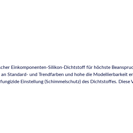
ischer Einkomponenten-Silikon-Dichtstoff für höchste Beanspruc
 an Standard- und Trendfarben und hohe die Modellierbarkeit er
 fungizide Einstellung (Schimmelschutz) des Dichtstoffes. Diese 
r ein optisch schönes und harmonisches Fugenbild. Durasil E 811 
en / Karton Eigenschaften Acetatsystem (sauer härtend), reagiert mit Luftfeuchtigkeit.
 von Farben, passend zu den unterschiedlichsten Sanitäreinrichtun
ne Vielzahl von Chemikalien hohe Beständigkeit gegenüber Ozon
 gesamten Sanitärbereich Abdichten von
ugen an Bauelementen aus lackierten Materialien und Alumin