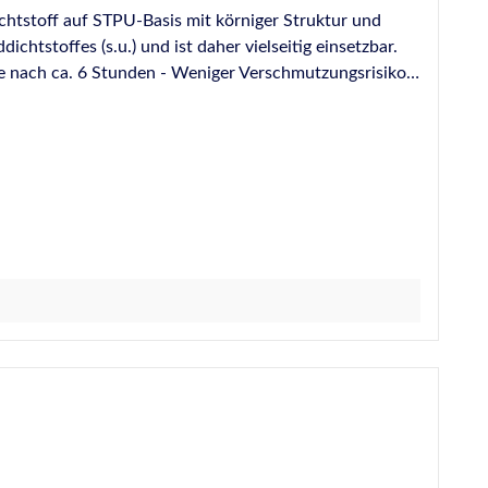
tstoff auf STPU-Basis mit körniger Struktur und
htstoffes (s.u.) und ist daher vielseitig einsetzbar.
h und Schutzbeschichtung möglich (bitte
bige Anwendungen im Innen- und Außenbereich Härtet
len Kleben von OTTO-Bauanschlussbändern BAB-I und
ckenbauwand an den Baukörper wie z. B.
gleichende Verfugung zwischen den Kacheln und von
Geprüft nach EN
heit eines Abdichtungssystems zwischen Fenster und
tiefe Fenster und Türen, Teil 2" zusammen mit
ndungen gemäß IVD-Merkblatt Nr.
ebäudezertifizierungssystemen siehe
erhalten nach EN 13501: Klasse E Weiterführende
ge Entwicklung auf dem Dicht- und Klebstoffsektor. Die
iconen als auch die von PU-Dicht- oder Klebstoffen
n als das kraftschlüssige Verbinden von zwei Bauteilen