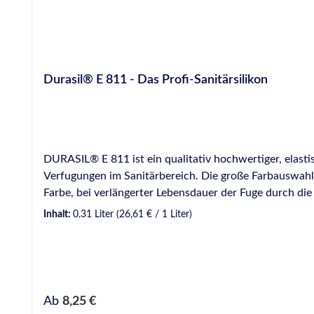
Durasil® E 811 - Das Profi-Sanitärsilikon
DURASIL® E 811 ist ein qualitativ hochwertiger, elast
Verfugungen im Sanitärbereich. Die große Farbauswahl
Farbe, bei verlängerter Lebensdauer der Fuge durch die
Durasil E 811 sorgen bei fachgerechter Verarbeitung fü
Inhalt:
0.31 Liter
(26,61 € / 1 Liter)
z.B. für Anschlussfugen jeglicher Art, aber auch für Dehnungsfugen. VE: 20 Kartusch
bleibt dauerhaft elastisch Erhältlich in einer Vielzahl
beständig gegen Alterung, Witterungseinflüsse und ei
Ausgezeichnete Haftung auf einer Vielzahl porenfreier Trägermaterialien Anwendungsgebiete Abdichten von Anschlussfugen im
Dehnungsfugen im Boden- und Wandbereich Anschlussf
Regulärer Preis:
Ab
8,25 €