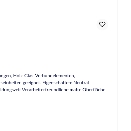
st. Doch der Trend in der industriellen Produktion und
 Spannungen aufgrund unterschiedlicher thermischer
tungsbau oder aber auch beim Kleben unterschiedlicher
ichkeit, auftretende Spannungen zwischen Fügepartnern
it unterschiedlichen Wärmeausdehnungskoeffizienten
ensten Anwendungsgebieten. Es gibt jedoch noch weit
und Klebstoffe optimal geeignet. Ausgenommen sind
nische Festigkeit der Hybrid-Klebstoffe sind hohe
gkeit. Temperaturbeständigkeit: Sowohl die Dicht- als
i der Verarbeitung muss jedoch zwingend auf
sungen, Holz-Glas-Verbundelementen,
sind anstrichverträglich gemäß DIN 52452. Das
iten geeignet. Eigenschaften: Neutral
ch beide Werkstoffe entstehen. Keine
ldungszeit Verarbeiterfreundliche matte Oberfläche
Kennzeichnungspflicht: Die Hybrid-Dicht- und Klebstoffe sind frei von Isocyanaten und unterliegen deshalb keiner Kennzeichnungspflicht.
 PVB-Folien entsprechend den Kriterien der ift-
ärten Geeignet für Abdichtungen an
rmen und Prüfungen: Geprüft nach EN
IN 18540-F Entspricht den Anforderungen der ISO