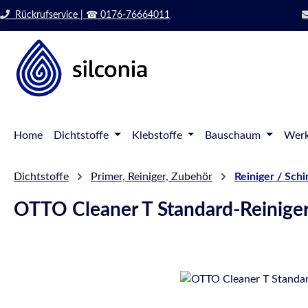
 Hauptinhalt springen
Zur Suche springen
Rückrufservice | ☎ 0176-76664011
Zur Hauptnavigation springen
Home
Dichtstoffe
Klebstoffe
Bauschaum
Werk
Dichtstoffe
Primer, Reiniger, Zubehör
Reiniger / Sch
OTTO Cleaner T Standard-Reinige
Bildergalerie überspringen