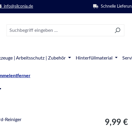
info@silconia.de
Schnelle Lieferun
zeuge | Arbeitsschutz | Zubehör
Hinterfüllmaterial
Serv
immelentferner
r
Regulärer Pre
9,99 €