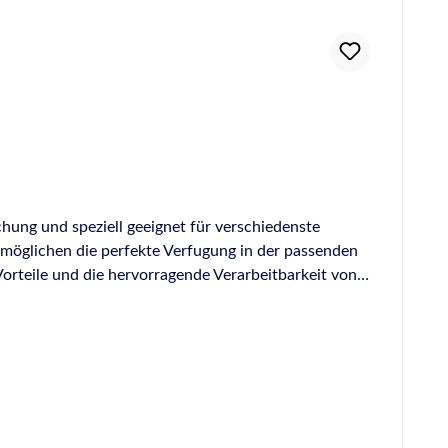
hung und speziell geeignet für verschiedenste
möglichen die perfekte Verfugung in der passenden
Vorteile und die hervorragende Verarbeitbarkeit von
eignet sich für alle Fugenarbeiten im Sanitärbereich,
gen ist fungizid (pilzhemmend) ausgerüstet sehr gut
, UV-Beständigkeit und extremen Temperaturen
ium