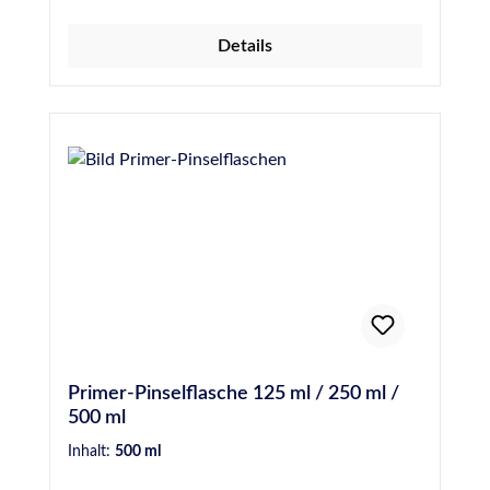
Minuten (maximal 3 Stunden)
ToluolfreiFilmbildend Für weitere
Details
Informationen wie z.B. besondere Hinweise
bei der Anwendung, der Vorbehandlung, der
technischen Daten sowie
Sicherheitshinweise, beachten, verstehen und
befolgen Sie bitte unbedingt die Anweisungen
der Technischen- und Sicherheitsdatenblätter.
Primer-Pinselflasche 125 ml / 250 ml /
500 ml
Inhalt:
500 ml