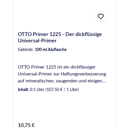
OTTO Primer 1225 - Der dickflüssige
Universal-Primer
Gebinde:
100 ml Aluflasche
OTTO Primer 1225 ist ein dickflüssiger
Universal-Primer zur Haftungsverbesserung
auf mineralischen, saugenden und einigen
metallischen Werkstoffen sowie manchen
Inhalt:
0.1 Liter
(107,50 € / 1 Liter)
Kunststoffen. Produktvorteile auf einen Blick
Primer zur Haftungsverbesserung auf
mineralischen, saugenden und einigen
metallischen Werkstoffen sowie manchen
Kunststoffen Ablüftezeit mindestens 30
Regulärer Preis:
10,75 €