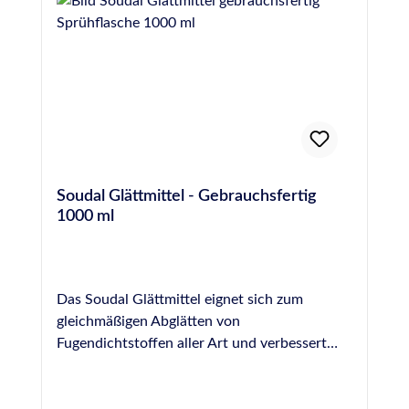
OTTO Glättmittel benetztem Werkzeug
von Silikon, PU- und MS-Hybrid-Polymer-
abgezogen werden, bevor die Hautbildung
Dichtstoffen und für beinahe jede Oberfläche.
einsetzt. Die (Wieder)-Befüllung des Beckens
Es ist jedoch NICHT für die Fugenglättung an
sollte idealerweise erst zwei Wochen nach der
Naturstein geeignet, hier empfehlen wir das
Verfugung mit OTTOSEAL® S 18 erfolgen.
spezielle Otto Marmor-Silikon-Glättmittel.
Nachdem der Dichtstoff vollständig
ausgehärtet ist, sollte bei der ersten Befüllung
des Beckens mit Wasser sofort gechlort
werden, wobei in den ersten 2 Tagen eine
Soudal Glättmittel - Gebrauchsfertig
Stoßchlorung von 2 mg/l erfolgen sollte. Der
1000 ml
pH-Wert sollte während dieser Zeit zwischen
7,0 und 7,2 eingestellt werden, um eine
möglichst hohe
Desinfektionsmittelwirksamkeit zu erzielen.
Das Soudal Glättmittel eignet sich zum
Im weiteren Betrieb sollte die Konzentration
gleichmäßigen Abglätten von
von freiem Chlor bei 0,3-0,6 mg/l
Fugendichtstoffen aller Art und verbessert
(Warmsprudelbecken 0,7-1,0 mg/l) und der
dadurch die optische Wirkung einer Fuge. Es
pH-Wert zwischen 6,5 und 7,6 (ideal 7,0-7,2)
wird gebrauchsfertig in einer praktischen
liegen. Die Wasserumwälzung sollte so
Sprühflasche geliefert und kann unverdünnt