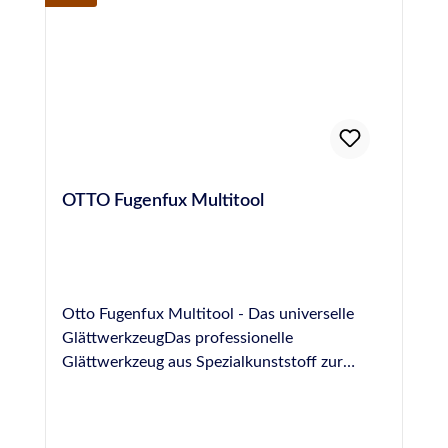
OTTO Fugenfux Multitool
Otto Fugenfux Multitool - Das universelle
GlättwerkzeugDas professionelle
Glättwerkzeug aus Spezialkunststoff zur
Ausbildung von Fugen im Bereich Boden,
Sanitär, Fliesen und NatursteinGrößen: 6,3
mm, 8,3 mm, 10,0 mm, rund