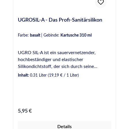
UGROSIL-A - Das Profi-Sanitärsilikon
Farbe:
basalt
|
Gebinde:
Kartusche 310 ml
UGRO SIL-A ist ein sauervernetzender,
hochbeständiger und elastischer
Silikondichtstoff, der sich durch seine
Vielseitigkeit beim Einsatz in
Inhalt:
0.31 Liter
(19,19 € / 1 Liter)
unterschiedlichsten Sanitärbereichen
auszeichnet. UGRO SIL-A eignet sich für viele
Anwendungen im Profibereich, wie z.B.
Abdichtungen in Bad, Dusche und WC, aber
auch in Bereichen mit höherer Beanspruchung
Regulärer Preis:
5,95 €
im Außenbereich, wie Schwimmbäder und
Nutzwasserbehälter. Erhältlich in Kartuschen
Details
sowie Schlauchbeuteln. VE: 12 Kartuschen á