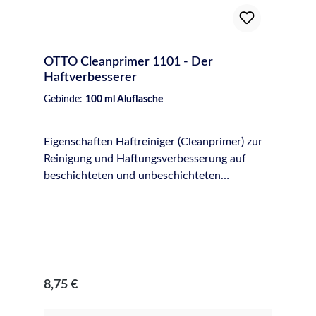
OTTO Cleanprimer 1101 - Der
Haftverbesserer
Gebinde:
100 ml Aluflasche
Eigenschaften Haftreiniger (Cleanprimer) zur
Reinigung und Haftungsverbesserung auf
beschichteten und unbeschichteten
metallischen Werkstoffen und auf
verschiedenen Kunststoffen (z. B. PVC) Kein
Ablüften erforderlich
Regulärer Preis:
8,75 €