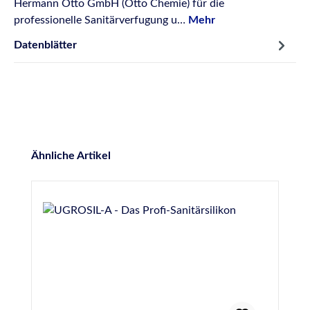
Hermann Otto GmbH (Otto Chemie) für die
professionelle Sanitärverfugung u…
Mehr
Datenblätter
Produktgalerie überspringen
Ähnliche Artikel