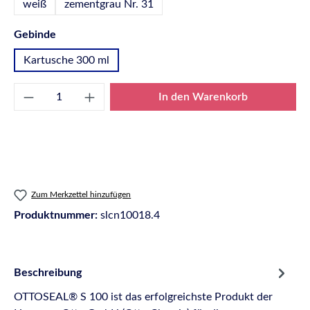
weiß
zementgrau Nr. 31
auswählen
Gebinde
Kartusche 300 ml
Produkt Anzahl: Gib den gewünschten Wert e
In den Warenkorb
Zum Merkzettel hinzufügen
Produktnummer:
slcn10018.4
Beschreibung
OTTOSEAL® S 100 ist das erfolgreichste Produkt der