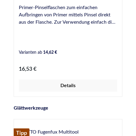
Primer-Pinselflaschen zum einfachen
Aufbringen von Primer mittels Pinsel direkt
aus der Flasche. Zur Verwendung einfach die
benötigte Menge Primer aus den Original-
Gefäßen umfüllen und gezielt und sparsam in
die Fuge einbringen. Die Pinsel lassen sich mit
einer Schraube befestigen und können zur
Varianten ab
14,62 €
Reinigung einfach entfernt werden. Bei uns
erhältlich als Leerflaschen in folgenden
Regulärer Preis:
16,53 €
Größen: 125 ml 250 ml 500 ml
Details
Produktgalerie überspringen
Glättwerkzeuge
Tipp