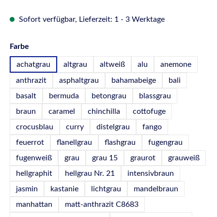
Sofort verfügbar, Lieferzeit: 1 - 3 Werktage
auswählen
Farbe
achatgrau
altgrau
altweiß
alu
anemone
anthrazit
asphaltgrau
bahamabeige
bali
basalt
bermuda
betongrau
blassgrau
braun
caramel
chinchilla
cottofuge
crocusblau
curry
distelgrau
fango
feuerrot
flanellgrau
flashgrau
fugengrau
fugenweiß
grau
grau 15
graurot
grauweiß
hellgraphit
hellgrau Nr. 21
intensivbraun
jasmin
kastanie
lichtgrau
mandelbraun
manhattan
matt-anthrazit C8683