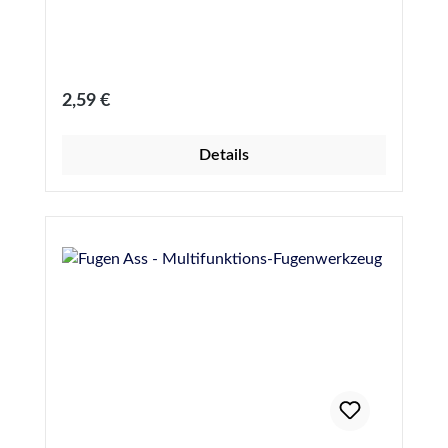
Regulärer Preis:
2,59 €
Details