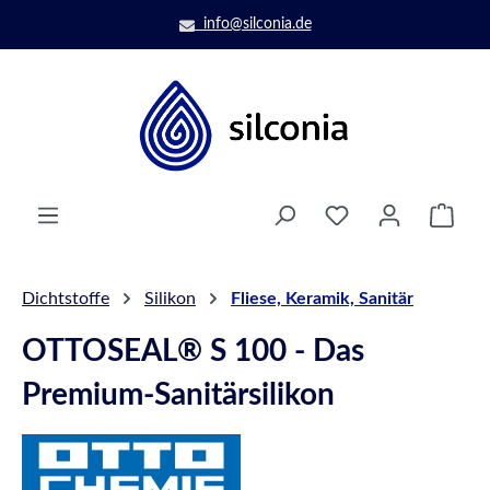
Zum Hauptinhalt springen
info@silconia.de
Ware
Dichtstoffe
Silikon
Fliese, Keramik, Sanitär
OTTOSEAL® S 100 - Das
Premium-Sanitärsilikon