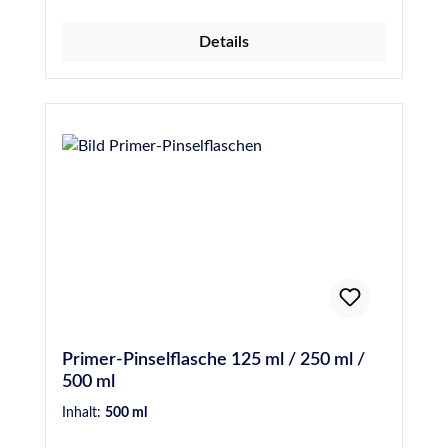
Minuten (maximal 3 Stunden)
ToluolfreiFilmbildend Für weitere
Details
Informationen wie z.B. besondere Hinweise
bei der Anwendung, der Vorbehandlung, der
technischen Daten sowie
Sicherheitshinweise, beachten, verstehen und
befolgen Sie bitte unbedingt die Anweisungen
der Technischen- und Sicherheitsdatenblätter.
Primer-Pinselflasche 125 ml / 250 ml /
500 ml
Inhalt:
500 ml