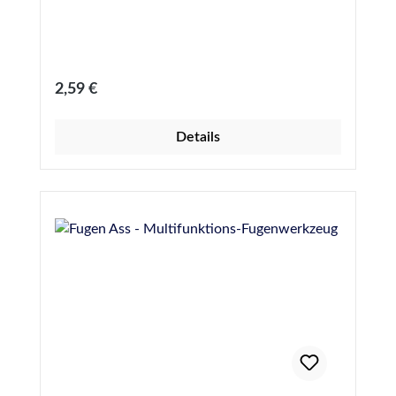
Regulärer Preis:
2,59 €
Details