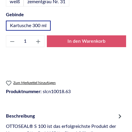
weiß
zementgrau Nr. 31
auswählen
Gebinde
Kartusche 300 ml
Produkt Anzahl: Gib den gewünschten Wert e
In den Warenkorb
Zum Merkzettel hinzufügen
Produktnummer:
slcn10018.63
Beschreibung
OTTOSEAL® S 100 ist das erfolgreichste Produkt der