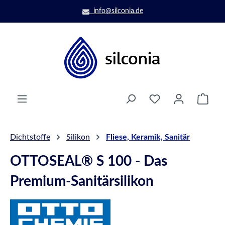
Zum Hauptinhalt springen
info@silconia.de
Ware
Dichtstoffe
Silikon
Fliese, Keramik, Sanitär
OTTOSEAL® S 100 - Das
Premium-Sanitärsilikon