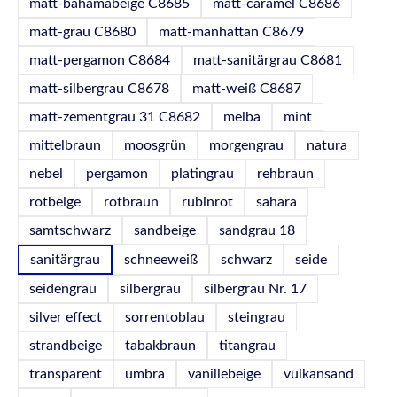
matt-bahamabeige C8685
matt-caramel C8686
matt-grau C8680
matt-manhattan C8679
matt-pergamon C8684
matt-sanitärgrau C8681
matt-silbergrau C8678
matt-weiß C8687
matt-zementgrau 31 C8682
melba
mint
mittelbraun
moosgrün
morgengrau
natura
nebel
pergamon
platingrau
rehbraun
rotbeige
rotbraun
rubinrot
sahara
samtschwarz
sandbeige
sandgrau 18
sanitärgrau
schneeweiß
schwarz
seide
seidengrau
silbergrau
silbergrau Nr. 17
silver effect
sorrentoblau
steingrau
strandbeige
tabakbraun
titangrau
transparent
umbra
vanillebeige
vulkansand