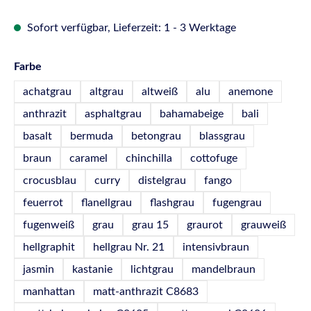
Sofort verfügbar, Lieferzeit: 1 - 3 Werktage
auswählen
Farbe
achatgrau
altgrau
altweiß
alu
anemone
anthrazit
asphaltgrau
bahamabeige
bali
basalt
bermuda
betongrau
blassgrau
braun
caramel
chinchilla
cottofuge
crocusblau
curry
distelgrau
fango
feuerrot
flanellgrau
flashgrau
fugengrau
fugenweiß
grau
grau 15
graurot
grauweiß
hellgraphit
hellgrau Nr. 21
intensivbraun
jasmin
kastanie
lichtgrau
mandelbraun
manhattan
matt-anthrazit C8683