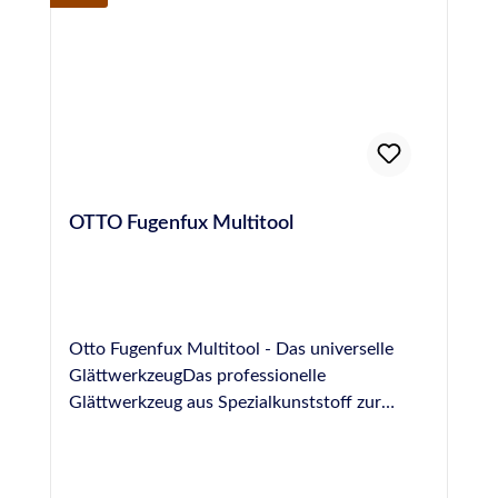
OTTO Fugenfux Multitool
Otto Fugenfux Multitool - Das universelle
GlättwerkzeugDas professionelle
Glättwerkzeug aus Spezialkunststoff zur
Ausbildung von Fugen im Bereich Boden,
Sanitär, Fliesen und NatursteinGrößen: 6,3
mm, 8,3 mm, 10,0 mm, rund