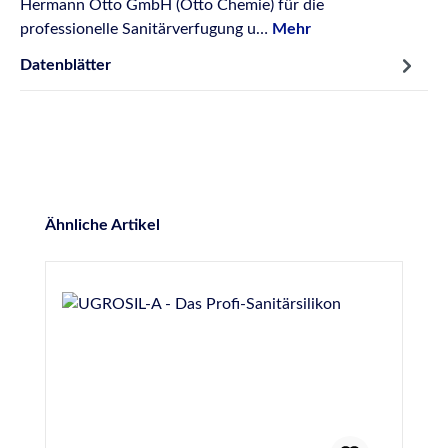
Hermann Otto GmbH (Otto Chemie) für die
professionelle Sanitärverfugung u…
Mehr
Datenblätter
Produktgalerie überspringen
Ähnliche Artikel