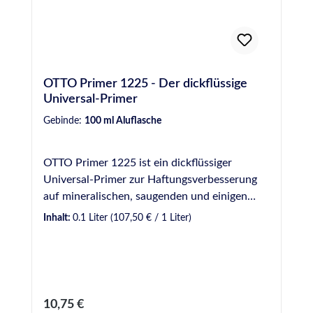
OTTO Primer 1225 - Der dickflüssige
Universal-Primer
Gebinde:
100 ml Aluflasche
OTTO Primer 1225 ist ein dickflüssiger
Universal-Primer zur Haftungsverbesserung
auf mineralischen, saugenden und einigen
metallischen Werkstoffen sowie manchen
Inhalt:
0.1 Liter
(107,50 € / 1 Liter)
Kunststoffen. Produktvorteile auf einen Blick
Primer zur Haftungsverbesserung auf
mineralischen, saugenden und einigen
metallischen Werkstoffen sowie manchen
Kunststoffen Ablüftezeit mindestens 30
Regulärer Preis:
10,75 €