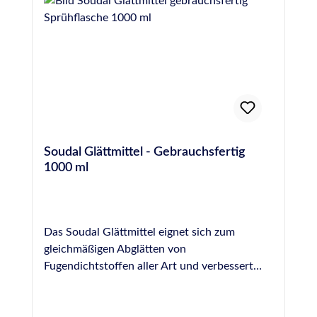
OTTO Glättmittel benetztem Werkzeug
von Silikon, PU- und MS-Hybrid-Polymer-
abgezogen werden, bevor die Hautbildung
Dichtstoffen und für beinahe jede Oberfläche.
einsetzt. Die (Wieder)-Befüllung des Beckens
Es ist jedoch NICHT für die Fugenglättung an
sollte idealerweise erst zwei Wochen nach der
Naturstein geeignet, hier empfehlen wir das
Verfugung mit OTTOSEAL® S 18 erfolgen.
spezielle Otto Marmor-Silikon-Glättmittel.
Nachdem der Dichtstoff vollständig
ausgehärtet ist, sollte bei der ersten Befüllung
des Beckens mit Wasser sofort gechlort
werden, wobei in den ersten 2 Tagen eine
Soudal Glättmittel - Gebrauchsfertig
Stoßchlorung von 2 mg/l erfolgen sollte. Der
1000 ml
pH-Wert sollte während dieser Zeit zwischen
7,0 und 7,2 eingestellt werden, um eine
möglichst hohe
Desinfektionsmittelwirksamkeit zu erzielen.
Das Soudal Glättmittel eignet sich zum
Im weiteren Betrieb sollte die Konzentration
gleichmäßigen Abglätten von
von freiem Chlor bei 0,3-0,6 mg/l
Fugendichtstoffen aller Art und verbessert
(Warmsprudelbecken 0,7-1,0 mg/l) und der
dadurch die optische Wirkung einer Fuge. Es
pH-Wert zwischen 6,5 und 7,6 (ideal 7,0-7,2)
wird gebrauchsfertig in einer praktischen
liegen. Die Wasserumwälzung sollte so
Sprühflasche geliefert und kann unverdünnt