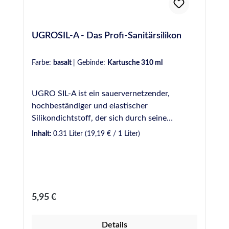
UGROSIL-A - Das Profi-Sanitärsilikon
Farbe:
basalt
|
Gebinde:
Kartusche 310 ml
UGRO SIL-A ist ein sauervernetzender,
hochbeständiger und elastischer
Silikondichtstoff, der sich durch seine
Vielseitigkeit beim Einsatz in
Inhalt:
0.31 Liter
(19,19 € / 1 Liter)
unterschiedlichsten Sanitärbereichen
auszeichnet. UGRO SIL-A eignet sich für viele
Anwendungen im Profibereich, wie z.B.
Abdichtungen in Bad, Dusche und WC, aber
auch in Bereichen mit höherer Beanspruchung
Regulärer Preis:
5,95 €
im Außenbereich, wie Schwimmbäder und
Nutzwasserbehälter. Erhältlich in Kartuschen
Details
sowie Schlauchbeuteln. VE: 12 Kartuschen á