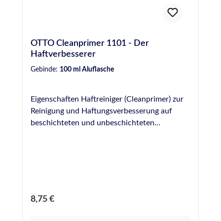
OTTO Cleanprimer 1101 - Der
Haftverbesserer
Gebinde:
100 ml Aluflasche
Eigenschaften Haftreiniger (Cleanprimer) zur
Reinigung und Haftungsverbesserung auf
beschichteten und unbeschichteten
metallischen Werkstoffen und auf
verschiedenen Kunststoffen (z. B. PVC) Kein
Ablüften erforderlich
Regulärer Preis:
8,75 €