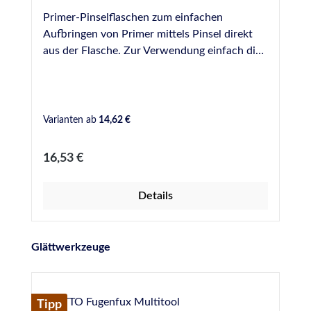
Primer-Pinselflaschen zum einfachen
Aufbringen von Primer mittels Pinsel direkt
aus der Flasche. Zur Verwendung einfach die
benötigte Menge Primer aus den Original-
Gefäßen umfüllen und gezielt und sparsam in
die Fuge einbringen. Die Pinsel lassen sich mit
einer Schraube befestigen und können zur
Varianten ab
14,62 €
Reinigung einfach entfernt werden. Bei uns
erhältlich als Leerflaschen in folgenden
Regulärer Preis:
16,53 €
Größen: 125 ml 250 ml 500 ml
Details
Produktgalerie überspringen
Glättwerkzeuge
Tipp