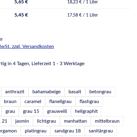
5,65 €
18,23 € / 1 Liter
5,45 €
17,58 € / 1 Liter
er
 MwSt. zzgl. Versandkosten
ig in 4 Tagen, Lieferzeit 1 - 3 Werktage
hlen
anthrazit
bahamabeige
basalt
betongrau
braun
caramel
flanellgrau
flashgrau
grau
grau 15
grauweiß
hellgraphit
. 21
jasmin
lichtgrau
manhattan
mittelbraun
ergamon
platingrau
sandgrau 18
sanitärgrau