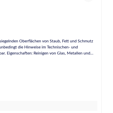
ersiegelnden Oberflächen von Staub, Fett und Schmutz
e unbedingt die Hinweise im Technischen- und
n von Glas, Metallen und
ckstandsfrei. Kein Ablüften erforderlich. Toluolfrei.