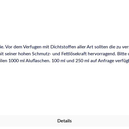
. Vor dem Verfugen mit Dichtstoffen aller Art sollten die zu v
mit seiner hohen Schmutz- und Fettlösekraft hervorragend. Bitt
l Aluflaschen. 100 ml und 250 ml auf Anfrage verfügbar. Eigenschaften: Reinige
gute Reinigungs- und Entfettungswirkung. Trocknet schnell und rü
Details