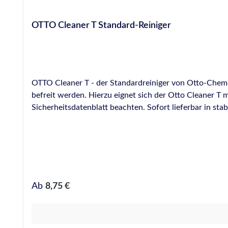
OTTO Cleaner T Standard-Reiniger
OTTO Cleaner T - der Standardreiniger von Otto-Chemie
befreit werden. Hierzu eignet sich der Otto Cleaner T 
Sicherheitsdatenblatt beachten. Sofort lieferbar in stabilen 1000 m
einigen Kunststoffen wie z. B. PVC und Polyester. Sehr 
Regulärer Preis:
Ab
8,75 €