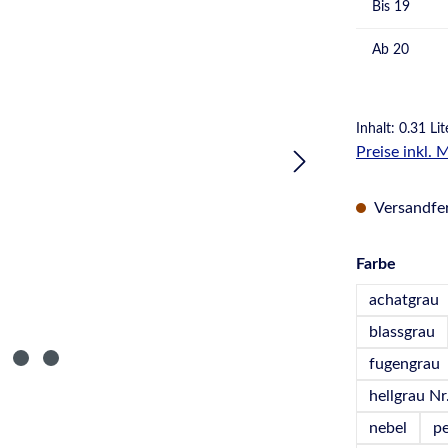
Bis
19
Ab
20
Inhalt:
0.31 Lit
Preise inkl.
Versandfert
auswä
Farbe
achatgrau
blassgrau
fugengrau
hellgrau Nr
nebel
p