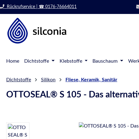
 Hauptinhalt springen
Zur Suche springen
Rückrufservice | ☎ 0176-76664011
Zur Hauptnavigation springen
Home
Dichtstoffe
Klebstoffe
Bauschaum
Werk
Dichtstoffe
Silikon
Fliese, Keramik, Sanitär
OTTOSEAL® S 105 - Das alternativ
Bildergalerie überspringen