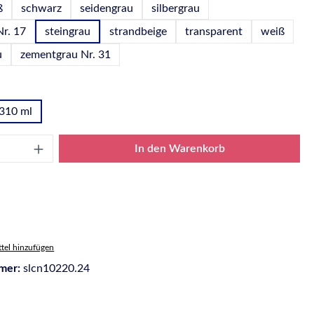
ß
schwarz
seidengrau
silbergrau
Nr. 17
steingrau
strandbeige
transparent
weiß
u
zementgrau Nr. 31
wählen
310 ml
Anzahl: Gib den gewünschten Wert ein oder
In den Warenkorb
tel hinzufügen
mer:
slcn10220.24