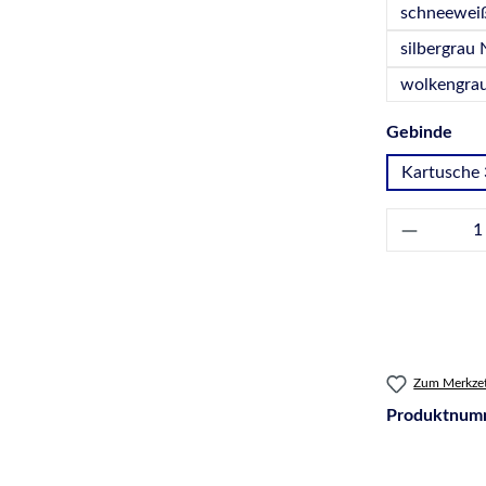
schneewei
silbergrau 
wolkengra
aus
Gebinde
Kartusche 
Produkt 
Zum Merkzet
Produktnum