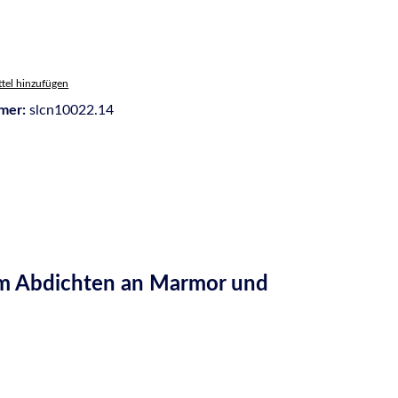
tel hinzufügen
mer:
slcn10022.14
zum Abdichten an Marmor und