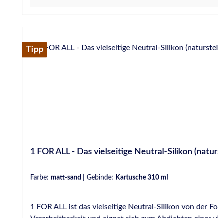
TERRA LEVEL Normen und Prüfungen Geprüft nach EN 15651 - Teil 1: F EXT-INT 25 LM, bzw. F EXT-INT CC 20 LM Geprüft nach EN 15651 - Teil 3: XS 1 Geprüft nach EN
15651 - Teil 4: PW EXT-INT 25 LM (1) Geprüft nach 
Geprüft nach ASTM C 1248 von DL Laboratories New Y
Merkblatt Nr. 1+3-1+3-2+9+14+23+25+27+30+31+35 geeigne
Rosenheim Konform zur Verordnung (EG) Nr. 1907/2006 
Tipp
Farbtöne von OTTOSEAL® S 70 - alle anderen Farbtön
Nachhaltigkeitsdatenblatt Herstellerinformationen:Hermann Otto GmbHKrankenhausstraße 14Baden-WürttembergFridolfing, Deutschland, 83413info@otto-
chemie.dewww.otto-chemie.de
1 FOR ALL - Das vielseitige Neutral-Silikon (natur
Farbe:
matt-sand
|
Gebinde:
Kartusche 310 ml
1 FOR ALL ist das vielseitige Neutral-Silikon von der