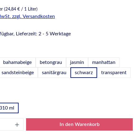
ter
(24,84 € / 1 Liter)
 MwSt. zzgl. Versandkosten
ügbar, Lieferzeit: 2 - 5 Werktage
hlen
bahamabeige
betongrau
jasmin
manhattan
sandsteinbeige
sanitärgrau
schwarz
transparent
wählen
310 ml
Anzahl: Gib den gewünschten Wert ein oder
In den Warenkorb