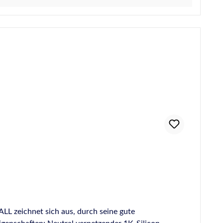
zung von Natursteinen durch Fugendichtstoffe)
urch Fugendichtstoffe) Für Anwendungen gemäß IVD-
rüft durch das ift - Institut für Fenstertechnik e.V.,
aubook Österreich (1) Gilt nur für die matten
nsarm Konformität von DGNB und LEED® siehe
LL zeichnet sich aus, durch seine gute