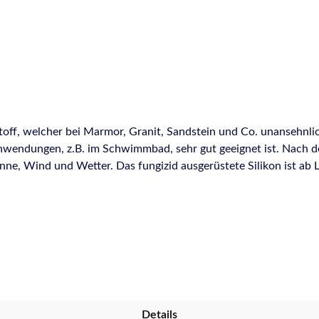
stoff, welcher bei Marmor, Granit, Sandstein und Co. unansehn
ndungen, z.B. im Schwimmbad, sehr gut geeignet ist. Nach der A
e, Wind und Wetter. Das fungizid ausgerüstete Silikon ist ab La
, unter anderem manhattan, anthrazit und sanitärgrau, sind auch
V-Beständigkeit Nicht korrosiv Fungizid ausgerüstet Auch in „Str
htigen Glätten von matten Farben im technischen Datenblatt be
 Wand- und Fassadenbereich Bewegungsausgleichendes Kleben v
Marmor-/Naturstein Schwimmbädern, auch von Unterwasserfugen
ein Fugenfüllstoff zwischen keramischen Platten und Naturstein
Details