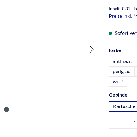
Inhalt:
0.31 Li
Preise inkl.
Sofort verf
auswä
Farbe
anthrazit
perlgrau
weiß
aus
Gebinde
Kartusche 
Produkt 