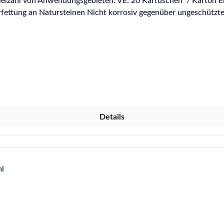
Anwendungsgebieten. VE: 20 Kartuschen / Karton Eigenschaften: Neutral vernetz
erfettung an Natursteinen Nicht korrosiv gegenüber ungeschützt
Anwendungsgebiete: Abdichten von Dehnungsfugen im Wand- und
sfugen im SanitärbereichFür Verfugungen an Marmor und allen N
ch EN 15651 - Teil 1: F EXT-INT CC 20 LM
Französische VOC-Emissionsklasse A+Für Anwendungen gemäß 
nd / Made in GermanyBeachten Sie für weitere Hinweise und Informat
Details