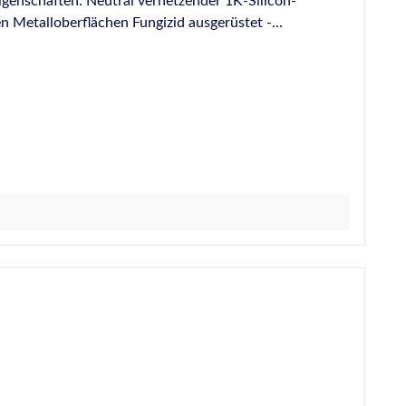
ender 1K-Silicon-
en Metalloberflächen Fungizid ausgerüstet -
atursteinen, wie z. B. Sandstein, Quarzit, Granit,
IVD-Merkblatt Nr. 3-1+3-2+14+23+25+27+31+35
ion bitte die hinterlegten Datenblätter.