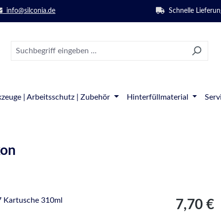
info@silconia.de
Schnelle Lieferun
zeuge | Arbeitsschutz | Zubehör
Hinterfüllmaterial
Serv
kon
Regulärer Pre
7,70 €