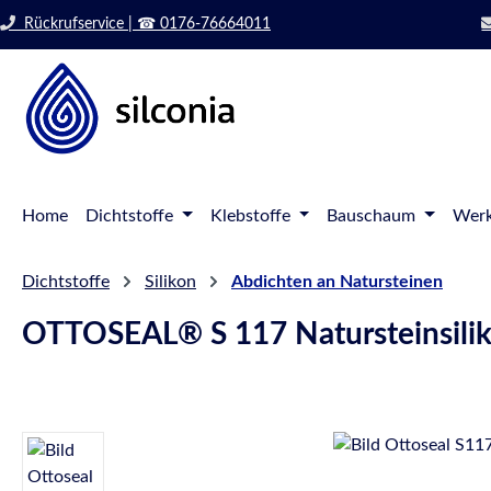
 Hauptinhalt springen
Zur Suche springen
Rückrufservice | ☎ 0176-76664011
Zur Hauptnavigation springen
Home
Dichtstoffe
Klebstoffe
Bauschaum
Werk
Dichtstoffe
Silikon
Abdichten an Natursteinen
OTTOSEAL® S 117 Natursteinsili
Bildergalerie überspringen