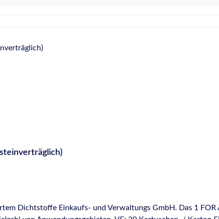
ISO 16938-1 vom SKZ Würzburg (Prüfung auf Randzonenverschmut
ork (Prüfung auf Randzonenverschmutzung von Natursteinen d
t Gütesiegel des IVD - Industrieverband Dichtstoffe e.V. - gep
(REACH) Französische VOC-Emissionsklasse A+ Deklaration in B
e erfüllen PW INT 12,5 E EMICODE® EC 1 Plus - sehr emissio
steinverträglich)
 Fortem Dichtstoffe Einkaufs- und Verwaltungs GmbH. Das 1 FOR A