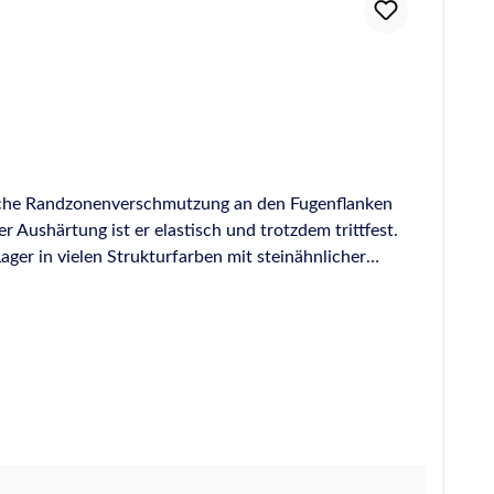
liche Randzonenverschmutzung an den Fugenflanken
ushärtung ist er elastisch und trotzdem trittfest.
ger in vielen Strukturfarben mit steinähnlicher
 in einer matten Ausführung verfügbar. 20 Kartuschen
uktur“-Farben mit steinähnlicher Oberfläche erhältlich
achten) Dehnspannungswert bei 100 % (DIN 53504, S3A):
on Naturstein auf Metall, z.B. Treppenstufen auf
 Abdichten von lackiertem und emailliertem Glas Zur
 im Außenbereich mit den Plattenlagern der Firma