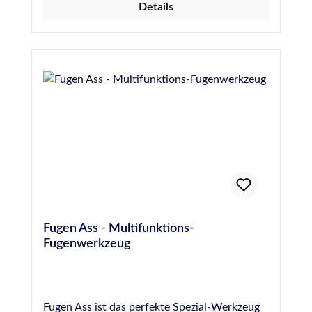
Details
einige Zentimeter in alle Richtungen ziehen
Weiteren Fugenverlauf mit Glätthilfen
vervollständigen PROFI-TIPP - Bewahren Sie
das Fugenschnurz-Set in Glättmittel auf. Das
Glättmittel zieht in die Holzkugeln ein und
vereinfacht die Bearbeitung der Fuge
zusätzlich. Produktvorteile Einfachste
Ausbildung der Eckfuge Top-Erscheinungsbild
Weniger Schmutzanhaftung in Ecken durch
glatten Fugenverlauf Bessere Reinigung der
Eckfuge Große Auswahl an Fugenradien
Fugen Ass - Multifunktions-
Fugenwerkzeug
Fugen Ass ist das perfekte Spezial-Werkzeug