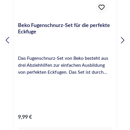
Beko Fugenschnurz-Set für die perfekte
Eckfuge
Das Fugenschnurz-Set von Beko besteht aus
drei Abziehhilfen zur einfachen Ausbildung
von perfekten Eckfugen. Das Set ist durch
seine Kugeldurchmesser von 8 mm, 12 mm,
16 mm, 20 mm, 24 mm und 28 mm für
verschiedene Fugenradien geeignet.
Anwendung Das Silikon in die Fuge
einbringen und diese anschließend mit
Glättmittel benetzen Fugenschnurz mit
Regulärer Preis:
9,99 €
passendem Durchmesser im 45°- Winkel in
der Ecke ansetzen Den Fugenschnurz für