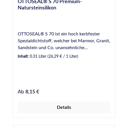
OTTOSEAL® S 70 Premium-
Natursteinsilikon
OTTOSEAL® S 70 ist ein hoch kerbfester
Spezialdichtstoff, welcher bei Marmor, Granit,
Sandstein und Co. unansehnliche
Randzonenverschmutzung an den
Inhalt:
0.31 Liter
(26,29 € / 1 Liter)
Fugenflanken vermeidet und auch für
Dauernass- und Unterwasseranwendungen,
z.B. im Schwimmbad, sehr gut geeignet ist.
Nach der Aushärtung ist er elastisch und
trotzdem trittfest. OTTOSEAL ® S70 bleibt
Regulärer Preis:
Ab
8,15 €
nahezu ewig jung, auch bei Sonne, Wind und
Wetter. Das fungizid ausgerüstete Silikon ist
Details
ab Lager in vielen Strukturfarben mit
steinähnlicher Oberfläche erhältlich. Einige
der beliebtesten Farben, unter anderem