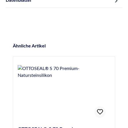
Datenblätter
Produktgalerie überspringen
Ähnliche Artikel