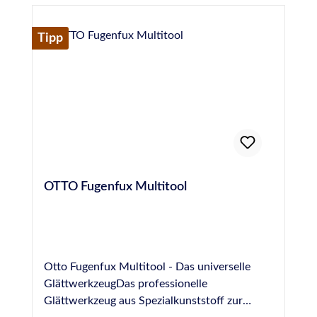
GmbHKrankenhausstraße 14Baden-
WürttembergFridolfing, Deutschland,
83413info@otto-chemie.dewww.otto-
Tipp
chemie.de
OTTO Fugenfux Multitool
Otto Fugenfux Multitool - Das universelle
GlättwerkzeugDas professionelle
Glättwerkzeug aus Spezialkunststoff zur