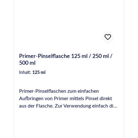
Primer-Pinselflasche 125 ml / 250 ml /
500 ml
Inhalt:
125 ml
Primer-Pinselflaschen zum einfachen
Aufbringen von Primer mittels Pinsel direkt
aus der Flasche. Zur Verwendung einfach die
benötigte Menge Primer aus den Original-
Gefäßen umfüllen und gezielt und sparsam in
die Fuge einbringen. Die Pinsel lassen sich mit
einer Schraube befestigen und können zur