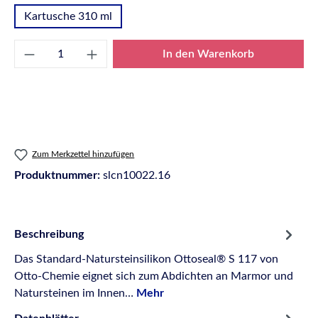
Kartusche 310 ml
Produkt Anzahl: Gib den gewünschten Wert e
In den Warenkorb
Zum Merkzettel hinzufügen
Produktnummer:
slcn10022.16
Beschreibung
Das Standard-Natursteinsilikon Ottoseal® S 117 von
Otto-Chemie eignet sich zum Abdichten an Marmor und
Natursteinen im Innen…
Mehr