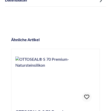
Datenblätter
Produktgalerie überspringen
Ähnliche Artikel