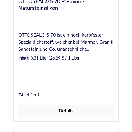
OTTOSEAL® S 70 Premium-
Natursteinsilikon
OTTOSEAL® S 70 ist ein hoch kerbfester
Spezialdichtstoff, welcher bei Marmor, Granit,
Sandstein und Co. unansehnliche
Randzonenverschmutzung an den
Inhalt:
0.31 Liter
(26,29 € / 1 Liter)
Fugenflanken vermeidet und auch für
Dauernass- und Unterwasseranwendungen,
z.B. im Schwimmbad, sehr gut geeignet ist.
Nach der Aushärtung ist er elastisch und
trotzdem trittfest. OTTOSEAL ® S70 bleibt
Regulärer Preis:
Ab
8,15 €
nahezu ewig jung, auch bei Sonne, Wind und
Wetter. Das fungizid ausgerüstete Silikon ist
Details
ab Lager in vielen Strukturfarben mit
steinähnlicher Oberfläche erhältlich. Einige
der beliebtesten Farben, unter anderem