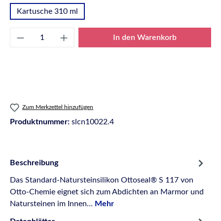
Kartusche 310 ml
Produkt Anzahl: Gib den gewünschten Wert e
In den Warenkorb
Zum Merkzettel hinzufügen
Produktnummer:
slcn10022.4
Beschreibung
Das Standard-Natursteinsilikon Ottoseal® S 117 von
Otto-Chemie eignet sich zum Abdichten an Marmor und
Natursteinen im Innen…
Mehr