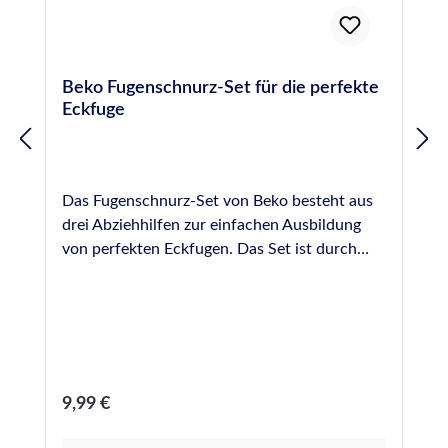
Beko Fugenschnurz-Set für die perfekte
Eckfuge
Das Fugenschnurz-Set von Beko besteht aus
drei Abziehhilfen zur einfachen Ausbildung
von perfekten Eckfugen. Das Set ist durch
seine Kugeldurchmesser von 8 mm, 12 mm,
16 mm, 20 mm, 24 mm und 28 mm für
verschiedene Fugenradien geeignet.
Anwendung Das Silikon in die Fuge
einbringen und diese anschließend mit
Glättmittel benetzen Fugenschnurz mit
Regulärer Preis:
9,99 €
passendem Durchmesser im 45°- Winkel in
der Ecke ansetzen Den Fugenschnurz für