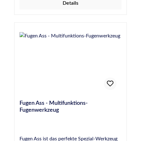
Details
einige Zentimeter in alle Richtungen ziehen
Weiteren Fugenverlauf mit Glätthilfen
vervollständigen PROFI-TIPP - Bewahren Sie
das Fugenschnurz-Set in Glättmittel auf. Das
Glättmittel zieht in die Holzkugeln ein und
vereinfacht die Bearbeitung der Fuge
zusätzlich. Produktvorteile Einfachste
Ausbildung der Eckfuge Top-Erscheinungsbild
Weniger Schmutzanhaftung in Ecken durch
glatten Fugenverlauf Bessere Reinigung der
Eckfuge Große Auswahl an Fugenradien
Fugen Ass - Multifunktions-
Fugenwerkzeug
Fugen Ass ist das perfekte Spezial-Werkzeug