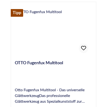
GmbHKrankenhausstraße 14Baden-
WürttembergFridolfing, Deutschland,
83413info@otto-chemie.dewww.otto-
Tipp
chemie.de
OTTO Fugenfux Multitool
Otto Fugenfux Multitool - Das universelle
GlättwerkzeugDas professionelle
Glättwerkzeug aus Spezialkunststoff zur