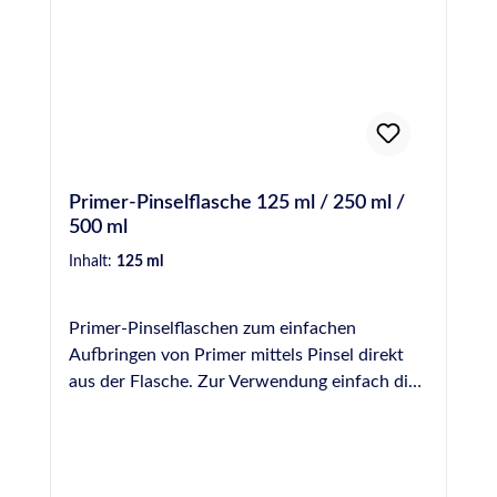
Primer-Pinselflasche 125 ml / 250 ml /
500 ml
Inhalt:
125 ml
Primer-Pinselflaschen zum einfachen
Aufbringen von Primer mittels Pinsel direkt
aus der Flasche. Zur Verwendung einfach die
benötigte Menge Primer aus den Original-
Gefäßen umfüllen und gezielt und sparsam in
die Fuge einbringen. Die Pinsel lassen sich mit
einer Schraube befestigen und können zur