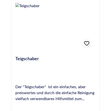
unbeschädigt und 24 Stunden vor dem
Abdichten einer Fuge einzubringen, um die
Gefahr von Blasenbildung durch Ausgasen des
Materials zu verhindern. Hochwertige PE-
Rundschnur, Hohlprofil, 15 mm Durchmesser,
entspricht DIN 18540
Teigschaber
Der "Teigschaber" ist ein einfaches, aber
preiswertes und durch die einfache Reinigung
vielfach verwendbares Hilfsmittel zum
Abziehen und Modellieren von frischen
Fugen. Durch die ungleichmäßige Form der