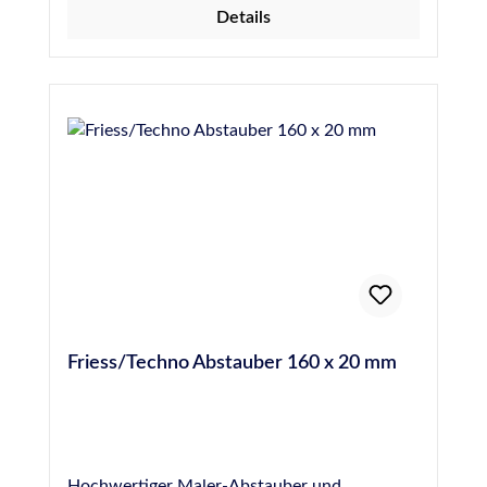
Details
Abdichten einer Fuge einzubringen, um die
Gefahr von Blasenbildung durch Ausgasen des
Materials zu verhindern. Hochwertige PE-
Rundschnur, 10 mm Durchmesser, entspricht
DIN 18540
Friess/Techno Abstauber 160 x 20 mm
Hochwertiger Maler-Abstauber und