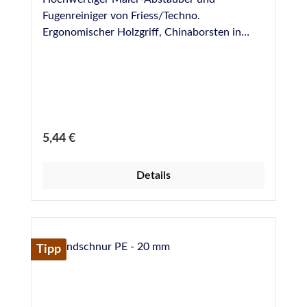
Fugenreiniger von Friess/Techno.
Ergonomischer Holzgriff, Chinaborsten in
Reihe gepresst. Abmessungen: 160 x 20 mm
Regulärer Preis:
5,44 €
Details
Tipp