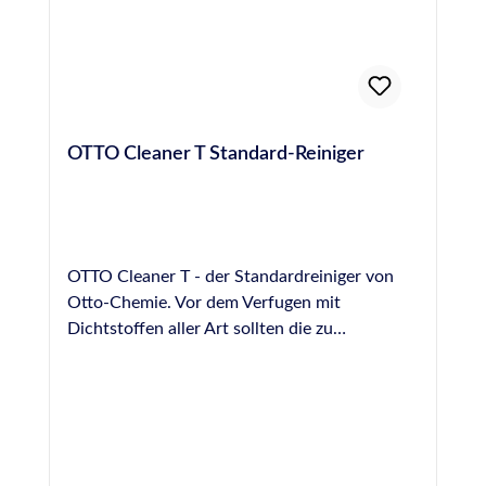
OTTO Cleaner T Standard-Reiniger
OTTO Cleaner T - der Standardreiniger von
Otto-Chemie. Vor dem Verfugen mit
Dichtstoffen aller Art sollten die zu
versiegelnden Oberflächen von Staub, Fett
und Schmutz befreit werden. Hierzu eignet
sich der Otto Cleaner T mit seiner hohen
Schmutz- und Fettlösekraft hervorragend.
Bitte unbedingt die Hinweise im Technischen-
und Sicherheitsdatenblatt beachten. Sofort