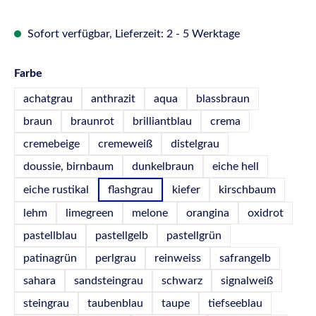
Sofort verfügbar, Lieferzeit: 2 - 5 Werktage
auswählen
Farbe
achatgrau
anthrazit
aqua
blassbraun
braun
braunrot
brilliantblau
crema
cremebeige
cremeweiß
distelgrau
doussie, birnbaum
dunkelbraun
eiche hell
eiche rustikal
flashgrau
kiefer
kirschbaum
lehm
limegreen
melone
orangina
oxidrot
pastellblau
pastellgelb
pastellgrün
patinagrün
perlgrau
reinweiss
safrangelb
sahara
sandsteingrau
schwarz
signalweiß
steingrau
taubenblau
taupe
tiefseeblau