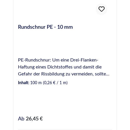
Rundschnur PE - 10 mm
PE-Rundschnur: Um eine Drei-Flanken-
Haftung eines Dichtstoffes und damit die
Gefahr der Rissbildung zu vermeiden, sollte
Hinterfüllmaterial in einer Fuge vorverlegt
Inhalt:
100 m
(0,26 € / 1 m)
werden. Hinterfüllmaterial wirkt ebenfalls als
mechanische Barriere, wodurch die zur
Verfugung einzusetzende Dichtstoffmenge
begrenzt wird. Hinweis: Bei der Verwendung
von Rundschnüren aus PE (Polyethylen) sollte
Regulärer Preis:
Ab
26,45 €
darauf geachtet werden, die Schnur
unbeschädigt und 24 Stunden vor dem