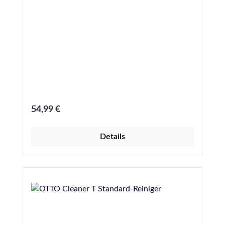
Regulärer Preis:
54,99 €
Details