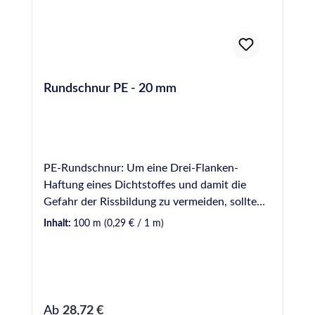
Rundschnur PE - 20 mm
PE-Rundschnur: Um eine Drei-Flanken-
Haftung eines Dichtstoffes und damit die
Gefahr der Rissbildung zu vermeiden, sollte
Hinterfüllmaterial in einer Fuge vorverlegt
Inhalt:
100 m
(0,29 € / 1 m)
werden. Hinterfüllmaterial wirkt ebenfalls als
mechanische Barriere, wodurch die zur
Verfugung einzusetzende Dichtstoffmenge
begrenzt wird. Hinweis: Bei der Verwendung
von Rundschnüren aus PE (Polyethylen) sollte
Regulärer Preis:
Ab
28,72 €