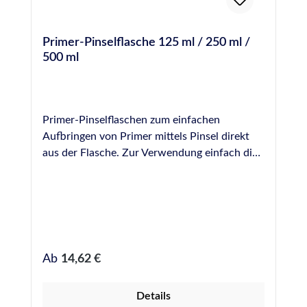
Primer-Pinselflasche 125 ml / 250 ml /
500 ml
Primer-Pinselflaschen zum einfachen
Aufbringen von Primer mittels Pinsel direkt
aus der Flasche. Zur Verwendung einfach die
benötigte Menge Primer aus den Original-
Gefäßen umfüllen und gezielt und sparsam in
die Fuge einbringen. Die Pinsel lassen sich mit
einer Schraube befestigen und können zur
Reinigung einfach entfernt werden. Bei uns
erhältlich als Leerflaschen in folgenden
Regulärer Preis:
Ab
14,62 €
Größen: 125 ml 250 ml 500 ml
Details