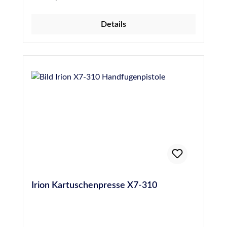
darauf geachtet werden, die Schnur
unbeschädigt und 24 Stunden vor dem
Details
Abdichten einer Fuge einzubringen, um die
Gefahr von Blasenbildung durch Ausgasen des
Materials zu verhindern. Hochwertige PE-
Rundschnur, 20 mm Durchmesser, entspricht
DIN 18540
Irion Kartuschenpresse X7-310