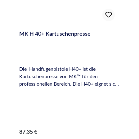
MK H 40+ Kartuschenpresse
Die Handfugenpistole H40+ ist die
Kartuschenpresse von MK™ für den
professionellen Bereich. Die H40+ eignet sich
durch ihre robuste Ausführung für viele
Anwendungsbereiche im Bereich der
professionellen Verfugung, besitzt eine hohe
Lebensdauer auch bei täglichem Dauereinsatz
und garantiert absolut gleichmäßigen
Materialfluss, die AntiDrip-Technologie
Regulärer Preis:
87,35 €
verhindert das Nachfliessen von Material. Die