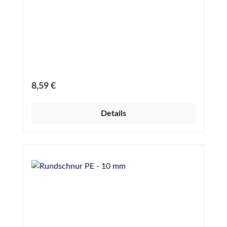
Regulärer Preis:
8,59 €
Details