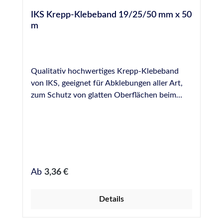
IKS Krepp-Klebeband 19/25/50 mm x 50
m
Qualitativ hochwertiges Krepp-Klebeband
von IKS, geeignet für Abklebungen aller Art,
zum Schutz von glatten Oberflächen beim
Verfugen, Lackieren, usw. Erhältlich in 19, 25
und 50 mm Breite, Rollenware 50 m.
Regulärer Preis:
Ab
3,36 €
Details