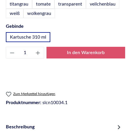
titangrau
tomate
transparent
veilchenblau
weiß
wolkengrau
auswählen
Gebinde
Kartusche 310 ml
Produkt Anzahl: Gib den gewünschten Wert e
In den Warenkorb
Zum Merkzettel hinzufügen
Produktnummer:
slcn10034.1
Beschreibung