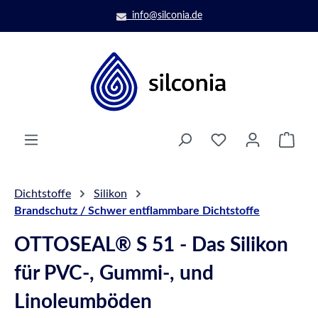
Zum Hauptinhalt springen
info@silconia.de
Ware
Dichtstoffe
Silikon
Brandschutz / Schwer entflammbare Dichtstoffe
OTTOSEAL® S 51 - Das Silikon
für PVC-, Gummi-, und
Linoleumböden