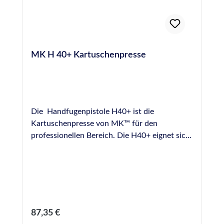
MK H 40+ Kartuschenpresse
Die Handfugenpistole H40+ ist die
Kartuschenpresse von MK™ für den
professionellen Bereich. Die H40+ eignet sich
durch ihre robuste Ausführung für viele
Anwendungsbereiche im Bereich der
professionellen Verfugung, besitzt eine hohe
Lebensdauer auch bei täglichem Dauereinsatz
und garantiert absolut gleichmäßigen
Materialfluss, die AntiDrip-Technologie
Regulärer Preis:
87,35 €
verhindert das Nachfliessen von Material. Die