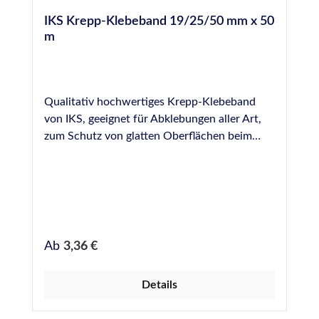
IKS Krepp-Klebeband 19/25/50 mm x 50
m
Qualitativ hochwertiges Krepp-Klebeband
von IKS, geeignet für Abklebungen aller Art,
zum Schutz von glatten Oberflächen beim
Verfugen, Lackieren, usw. Erhältlich in 19, 25
und 50 mm Breite, Rollenware 50 m.
Regulärer Preis:
Ab
3,36 €
Details