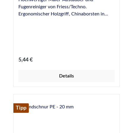
Fugenreiniger von Friess/Techno.
Ergonomischer Holzgriff, Chinaborsten in
Reihe gepresst. Abmessungen: 160 x 20 mm
Regulärer Preis:
5,44 €
Details
Tipp