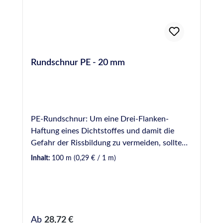
Rundschnur PE - 20 mm
PE-Rundschnur: Um eine Drei-Flanken-
Haftung eines Dichtstoffes und damit die
Gefahr der Rissbildung zu vermeiden, sollte
Hinterfüllmaterial in einer Fuge vorverlegt
Inhalt:
100 m
(0,29 € / 1 m)
werden. Hinterfüllmaterial wirkt ebenfalls als
mechanische Barriere, wodurch die zur
Verfugung einzusetzende Dichtstoffmenge
begrenzt wird. Hinweis: Bei der Verwendung
von Rundschnüren aus PE (Polyethylen) sollte
Regulärer Preis:
Ab
28,72 €