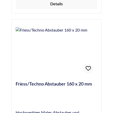
Details
Abdichten einer Fuge einzubringen, um die
Gefahr von Blasenbildung durch Ausgasen des
Materials zu verhindern. Hochwertige PE-
Rundschnur, 10 mm Durchmesser, entspricht
DIN 18540
Friess/Techno Abstauber 160 x 20 mm
Hochwertiger Maler-Abstauber und