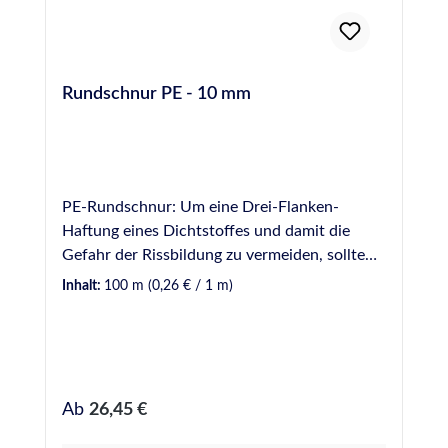
Rundschnur PE - 10 mm
PE-Rundschnur: Um eine Drei-Flanken-
Haftung eines Dichtstoffes und damit die
Gefahr der Rissbildung zu vermeiden, sollte
Hinterfüllmaterial in einer Fuge vorverlegt
Inhalt:
100 m
(0,26 € / 1 m)
werden. Hinterfüllmaterial wirkt ebenfalls als
mechanische Barriere, wodurch die zur
Verfugung einzusetzende Dichtstoffmenge
begrenzt wird. Hinweis: Bei der Verwendung
von Rundschnüren aus PE (Polyethylen) sollte
Regulärer Preis:
Ab
26,45 €
darauf geachtet werden, die Schnur
unbeschädigt und 24 Stunden vor dem