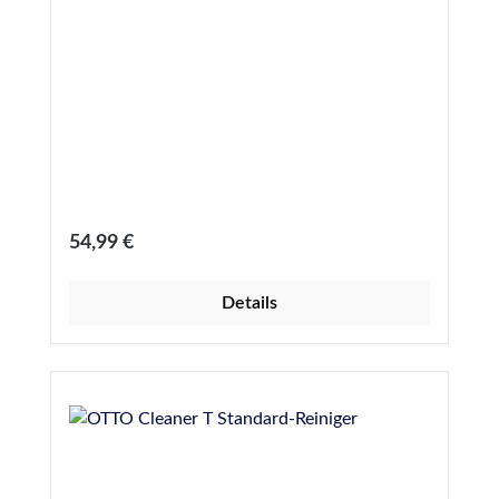
Regulärer Preis:
54,99 €
Details