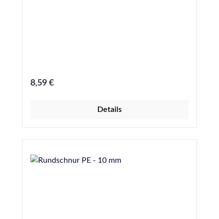
Regulärer Preis:
8,59 €
Details