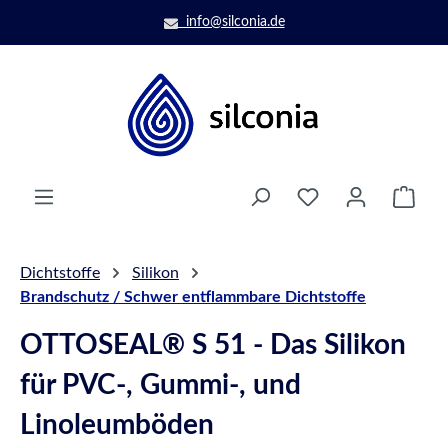
Zum Hauptinhalt springen
info@silconia.de
Ware
Dichtstoffe
Silikon
Brandschutz / Schwer entflammbare Dichtstoffe
OTTOSEAL® S 51 - Das Silikon
für PVC-, Gummi-, und
Linoleumböden