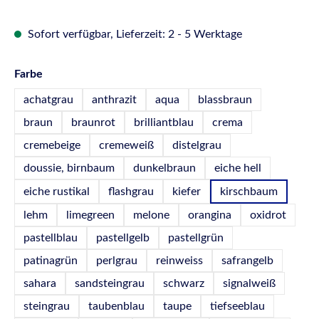
Sofort verfügbar, Lieferzeit: 2 - 5 Werktage
auswählen
Farbe
achatgrau
anthrazit
aqua
blassbraun
braun
braunrot
brilliantblau
crema
cremebeige
cremeweiß
distelgrau
doussie, birnbaum
dunkelbraun
eiche hell
eiche rustikal
flashgrau
kiefer
kirschbaum
lehm
limegreen
melone
orangina
oxidrot
pastellblau
pastellgelb
pastellgrün
patinagrün
perlgrau
reinweiss
safrangelb
sahara
sandsteingrau
schwarz
signalweiß
steingrau
taubenblau
taupe
tiefseeblau