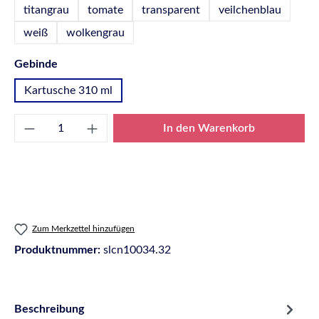
titangrau
tomate
transparent
veilchenblau
weiß
wolkengrau
auswählen
Gebinde
Kartusche 310 ml
Produkt Anzahl: Gib den gewünschten Wert e
In den Warenkorb
Zum Merkzettel hinzufügen
Produktnummer:
slcn10034.32
Beschreibung