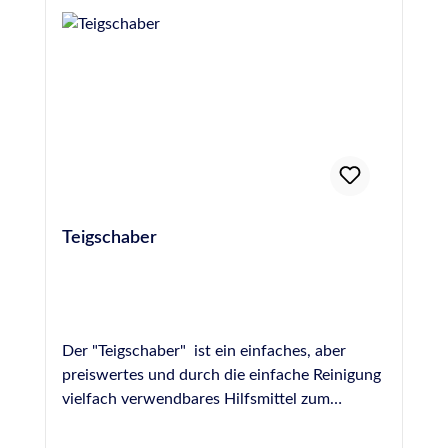
unbeschädigt und 24 Stunden vor dem
Abdichten einer Fuge einzubringen, um die
Gefahr von Blasenbildung durch Ausgasen des
Materials zu verhindern. Hochwertige PE-
Rundschnur, Hohlprofil, 15 mm Durchmesser,
entspricht DIN 18540
Teigschaber
Der "Teigschaber" ist ein einfaches, aber
preiswertes und durch die einfache Reinigung
vielfach verwendbares Hilfsmittel zum
Abziehen und Modellieren von frischen
Fugen. Durch die ungleichmäßige Form der