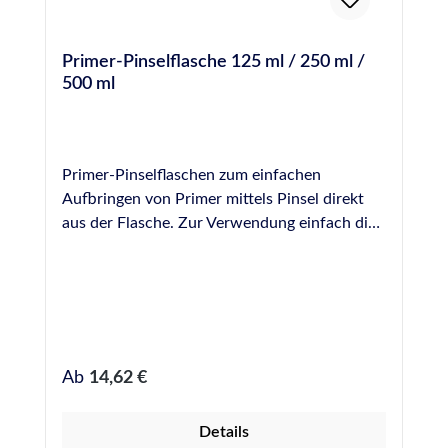
Primer-Pinselflasche 125 ml / 250 ml /
500 ml
Primer-Pinselflaschen zum einfachen
Aufbringen von Primer mittels Pinsel direkt
aus der Flasche. Zur Verwendung einfach die
benötigte Menge Primer aus den Original-
Gefäßen umfüllen und gezielt und sparsam in
die Fuge einbringen. Die Pinsel lassen sich mit
einer Schraube befestigen und können zur
Reinigung einfach entfernt werden. Bei uns
erhältlich als Leerflaschen in folgenden
Regulärer Preis:
Ab
14,62 €
Größen: 125 ml 250 ml 500 ml
Details