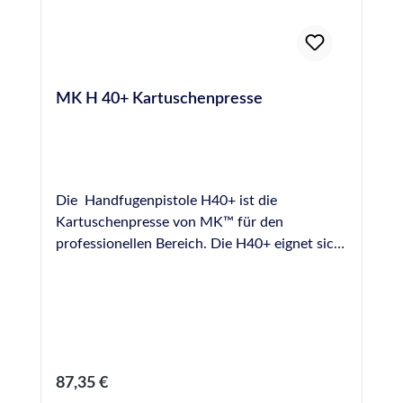
MK H 40+ Kartuschenpresse
Die Handfugenpistole H40+ ist die
Kartuschenpresse von MK™ für den
professionellen Bereich. Die H40+ eignet sich
durch ihre robuste Ausführung für viele
Anwendungsbereiche im Bereich der
professionellen Verfugung, besitzt eine hohe
Lebensdauer auch bei täglichem Dauereinsatz
und garantiert absolut gleichmäßigen
Materialfluss, die AntiDrip-Technologie
Regulärer Preis:
87,35 €
verhindert das Nachfliessen von Material. Die