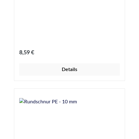
Regulärer Preis:
8,59 €
Details