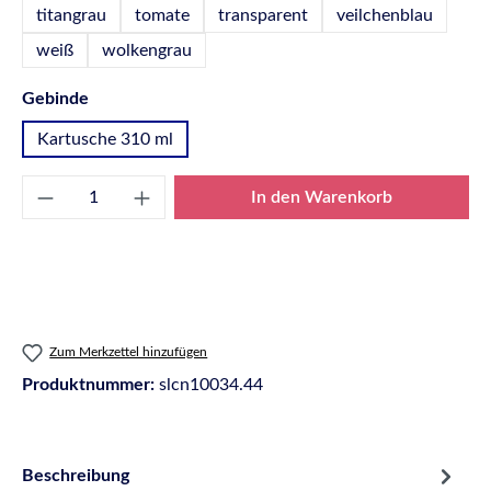
titangrau
tomate
transparent
veilchenblau
weiß
wolkengrau
auswählen
Gebinde
Kartusche 310 ml
Produkt Anzahl: Gib den gewünschten Wert e
In den Warenkorb
Zum Merkzettel hinzufügen
Produktnummer:
slcn10034.44
Beschreibung