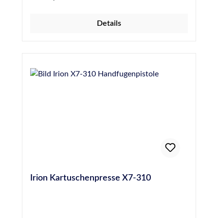
darauf geachtet werden, die Schnur
unbeschädigt und 24 Stunden vor dem
Details
Abdichten einer Fuge einzubringen, um die
Gefahr von Blasenbildung durch Ausgasen des
Materials zu verhindern. Hochwertige PE-
Rundschnur, 20 mm Durchmesser, entspricht
DIN 18540
Irion Kartuschenpresse X7-310