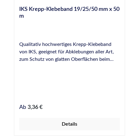
IKS Krepp-Klebeband 19/25/50 mm x 50
m
Qualitativ hochwertiges Krepp-Klebeband
von IKS, geeignet für Abklebungen aller Art,
zum Schutz von glatten Oberflächen beim
Verfugen, Lackieren, usw. Erhältlich in 19, 25
und 50 mm Breite, Rollenware 50 m.
Regulärer Preis:
Ab
3,36 €
Details