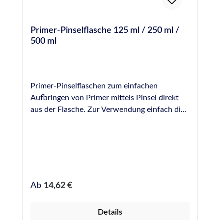
Primer-Pinselflasche 125 ml / 250 ml /
500 ml
Primer-Pinselflaschen zum einfachen
Aufbringen von Primer mittels Pinsel direkt
aus der Flasche. Zur Verwendung einfach die
benötigte Menge Primer aus den Original-
Gefäßen umfüllen und gezielt und sparsam in
die Fuge einbringen. Die Pinsel lassen sich mit
einer Schraube befestigen und können zur
Reinigung einfach entfernt werden. Bei uns
erhältlich als Leerflaschen in folgenden
Regulärer Preis:
Ab
14,62 €
Größen: 125 ml 250 ml 500 ml
Details