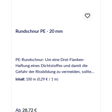
Rundschnur PE - 20 mm
PE-Rundschnur: Um eine Drei-Flanken-
Haftung eines Dichtstoffes und damit die
Gefahr der Rissbildung zu vermeiden, sollte
Hinterfüllmaterial in einer Fuge vorverlegt
Inhalt:
100 m
(0,29 € / 1 m)
werden. Hinterfüllmaterial wirkt ebenfalls als
mechanische Barriere, wodurch die zur
Verfugung einzusetzende Dichtstoffmenge
begrenzt wird. Hinweis: Bei der Verwendung
von Rundschnüren aus PE (Polyethylen) sollte
Regulärer Preis:
Ab
28,72 €