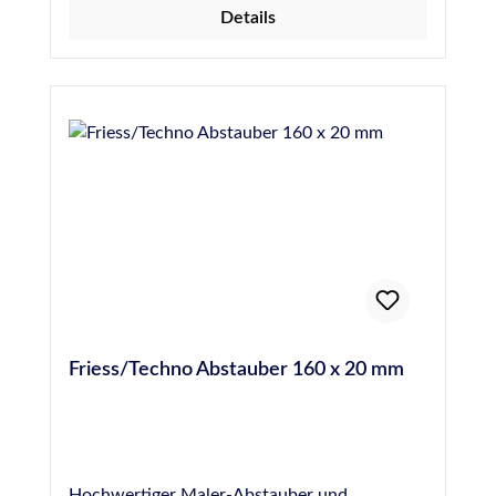
Details
Abdichten einer Fuge einzubringen, um die
Gefahr von Blasenbildung durch Ausgasen des
Materials zu verhindern. Hochwertige PE-
Rundschnur, 10 mm Durchmesser, entspricht
DIN 18540
Friess/Techno Abstauber 160 x 20 mm
Hochwertiger Maler-Abstauber und