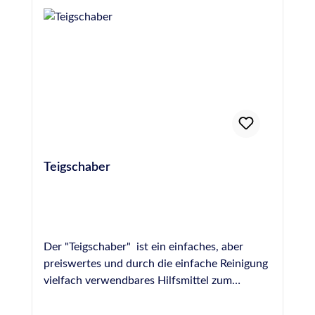
unbeschädigt und 24 Stunden vor dem
Abdichten einer Fuge einzubringen, um die
Gefahr von Blasenbildung durch Ausgasen des
Materials zu verhindern. Hochwertige PE-
Rundschnur, Hohlprofil, 15 mm Durchmesser,
entspricht DIN 18540
Teigschaber
Der "Teigschaber" ist ein einfaches, aber
preiswertes und durch die einfache Reinigung
vielfach verwendbares Hilfsmittel zum
Abziehen und Modellieren von frischen
Fugen. Durch die ungleichmäßige Form der