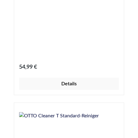
Regulärer Preis:
54,99 €
Details