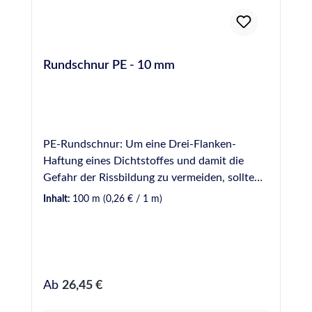
Rundschnur PE - 10 mm
PE-Rundschnur: Um eine Drei-Flanken-
Haftung eines Dichtstoffes und damit die
Gefahr der Rissbildung zu vermeiden, sollte
Hinterfüllmaterial in einer Fuge vorverlegt
Inhalt:
100 m
(0,26 € / 1 m)
werden. Hinterfüllmaterial wirkt ebenfalls als
mechanische Barriere, wodurch die zur
Verfugung einzusetzende Dichtstoffmenge
begrenzt wird. Hinweis: Bei der Verwendung
von Rundschnüren aus PE (Polyethylen) sollte
Regulärer Preis:
Ab
26,45 €
darauf geachtet werden, die Schnur
unbeschädigt und 24 Stunden vor dem