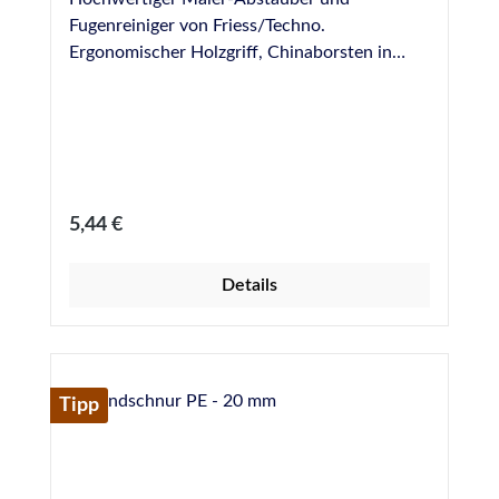
Fugenreiniger von Friess/Techno.
Ergonomischer Holzgriff, Chinaborsten in
Reihe gepresst. Abmessungen: 160 x 20 mm
Regulärer Preis:
5,44 €
Details
Tipp