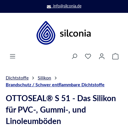
Zum Hauptinhalt springen
info@silconia.de
Ware
Dichtstoffe
Silikon
Brandschutz / Schwer entflammbare Dichtstoffe
OTTOSEAL® S 51 - Das Silikon
für PVC-, Gummi-, und
Linoleumböden