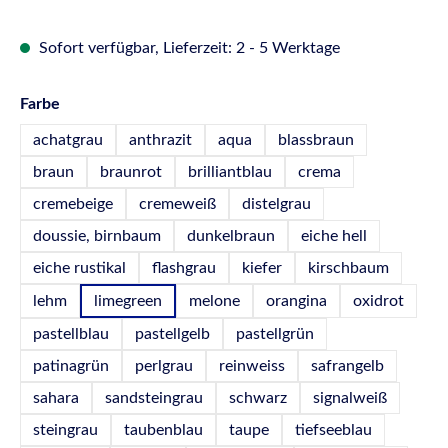
Sofort verfügbar, Lieferzeit: 2 - 5 Werktage
auswählen
Farbe
achatgrau
anthrazit
aqua
blassbraun
braun
braunrot
brilliantblau
crema
cremebeige
cremeweiß
distelgrau
doussie, birnbaum
dunkelbraun
eiche hell
eiche rustikal
flashgrau
kiefer
kirschbaum
lehm
limegreen
melone
orangina
oxidrot
pastellblau
pastellgelb
pastellgrün
patinagrün
perlgrau
reinweiss
safrangelb
sahara
sandsteingrau
schwarz
signalweiß
steingrau
taubenblau
taupe
tiefseeblau