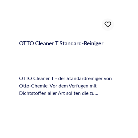
OTTO Cleaner T Standard-Reiniger
OTTO Cleaner T - der Standardreiniger von
Otto-Chemie. Vor dem Verfugen mit
Dichtstoffen aller Art sollten die zu
versiegelnden Oberflächen von Staub, Fett
und Schmutz befreit werden. Hierzu eignet
sich der Otto Cleaner T mit seiner hohen
Schmutz- und Fettlösekraft hervorragend.
Bitte unbedingt die Hinweise im Technischen-
und Sicherheitsdatenblatt beachten. Sofort