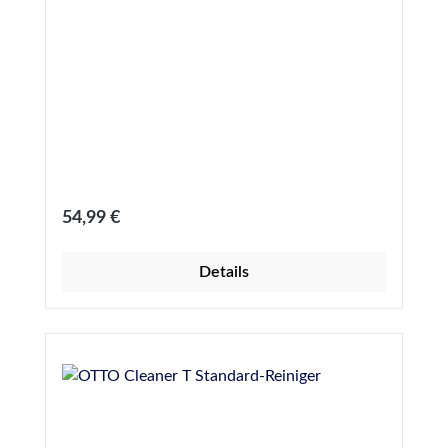
Regulärer Preis:
54,99 €
Details