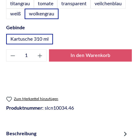
titangrau
tomate
transparent
veilchenblau
weiß
wolkengrau
auswählen
Gebinde
Kartusche 310 ml
Produkt Anzahl: Gib den gewünschten Wert e
In den Warenkorb
Zum Merkzettel hinzufügen
Produktnummer:
slcn10034.46
Beschreibung