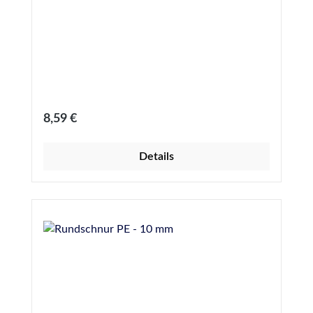
Regulärer Preis:
8,59 €
Details