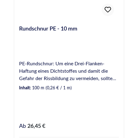
Rundschnur PE - 10 mm
PE-Rundschnur: Um eine Drei-Flanken-
Haftung eines Dichtstoffes und damit die
Gefahr der Rissbildung zu vermeiden, sollte
Hinterfüllmaterial in einer Fuge vorverlegt
Inhalt:
100 m
(0,26 € / 1 m)
werden. Hinterfüllmaterial wirkt ebenfalls als
mechanische Barriere, wodurch die zur
Verfugung einzusetzende Dichtstoffmenge
begrenzt wird. Hinweis: Bei der Verwendung
von Rundschnüren aus PE (Polyethylen) sollte
Regulärer Preis:
Ab
26,45 €
darauf geachtet werden, die Schnur
unbeschädigt und 24 Stunden vor dem