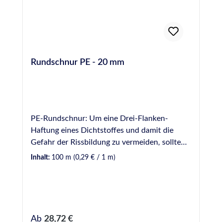
Rundschnur PE - 20 mm
PE-Rundschnur: Um eine Drei-Flanken-
Haftung eines Dichtstoffes und damit die
Gefahr der Rissbildung zu vermeiden, sollte
Hinterfüllmaterial in einer Fuge vorverlegt
Inhalt:
100 m
(0,29 € / 1 m)
werden. Hinterfüllmaterial wirkt ebenfalls als
mechanische Barriere, wodurch die zur
Verfugung einzusetzende Dichtstoffmenge
begrenzt wird. Hinweis: Bei der Verwendung
von Rundschnüren aus PE (Polyethylen) sollte
Regulärer Preis:
Ab
28,72 €