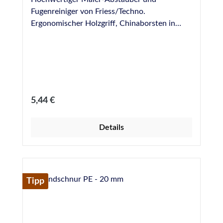
Fugenreiniger von Friess/Techno.
Ergonomischer Holzgriff, Chinaborsten in
Reihe gepresst. Abmessungen: 160 x 20 mm
Regulärer Preis:
5,44 €
Details
Tipp