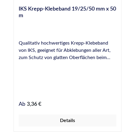
IKS Krepp-Klebeband 19/25/50 mm x 50
m
Qualitativ hochwertiges Krepp-Klebeband
von IKS, geeignet für Abklebungen aller Art,
zum Schutz von glatten Oberflächen beim
Verfugen, Lackieren, usw. Erhältlich in 19, 25
und 50 mm Breite, Rollenware 50 m.
Regulärer Preis:
Ab
3,36 €
Details