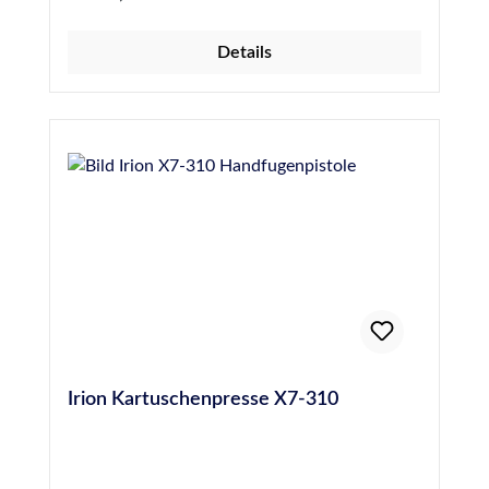
darauf geachtet werden, die Schnur
unbeschädigt und 24 Stunden vor dem
Details
Abdichten einer Fuge einzubringen, um die
Gefahr von Blasenbildung durch Ausgasen des
Materials zu verhindern. Hochwertige PE-
Rundschnur, 20 mm Durchmesser, entspricht
DIN 18540
Irion Kartuschenpresse X7-310