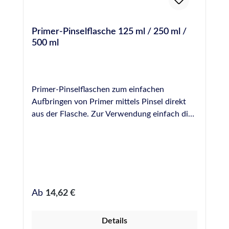
Primer-Pinselflasche 125 ml / 250 ml /
500 ml
Primer-Pinselflaschen zum einfachen
Aufbringen von Primer mittels Pinsel direkt
aus der Flasche. Zur Verwendung einfach die
benötigte Menge Primer aus den Original-
Gefäßen umfüllen und gezielt und sparsam in
die Fuge einbringen. Die Pinsel lassen sich mit
einer Schraube befestigen und können zur
Reinigung einfach entfernt werden. Bei uns
erhältlich als Leerflaschen in folgenden
Regulärer Preis:
Ab
14,62 €
Größen: 125 ml 250 ml 500 ml
Details