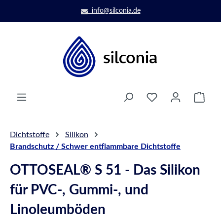
Zum Hauptinhalt springen
info@silconia.de
Ware
Dichtstoffe
Silikon
Brandschutz / Schwer entflammbare Dichtstoffe
OTTOSEAL® S 51 - Das Silikon
für PVC-, Gummi-, und
Linoleumböden