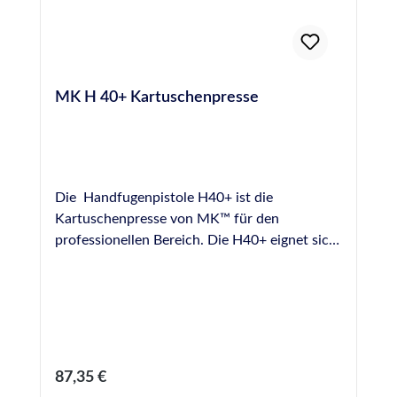
MK H 40+ Kartuschenpresse
Die Handfugenpistole H40+ ist die
Kartuschenpresse von MK™ für den
professionellen Bereich. Die H40+ eignet sich
durch ihre robuste Ausführung für viele
Anwendungsbereiche im Bereich der
professionellen Verfugung, besitzt eine hohe
Lebensdauer auch bei täglichem Dauereinsatz
und garantiert absolut gleichmäßigen
Materialfluss, die AntiDrip-Technologie
Regulärer Preis:
87,35 €
verhindert das Nachfliessen von Material. Die