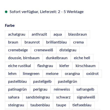
Sofort verfügbar, Lieferzeit: 2 - 5 Werktage
auswählen
Farbe
achatgrau
anthrazit
aqua
blassbraun
braun
braunrot
brilliantblau
crema
cremebeige
cremeweiß
distelgrau
doussie, birnbaum
dunkelbraun
eiche hell
eiche rustikal
flashgrau
kiefer
kirschbaum
lehm
limegreen
melone
orangina
oxidrot
pastellblau
pastellgelb
pastellgrün
patinagrün
perlgrau
reinweiss
safrangelb
sahara
sandsteingrau
schwarz
signalweiß
steingrau
taubenblau
taupe
tiefseeblau