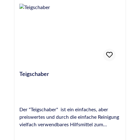
unbeschädigt und 24 Stunden vor dem
Abdichten einer Fuge einzubringen, um die
Gefahr von Blasenbildung durch Ausgasen des
Materials zu verhindern. Hochwertige PE-
Rundschnur, Hohlprofil, 15 mm Durchmesser,
entspricht DIN 18540
Teigschaber
Der "Teigschaber" ist ein einfaches, aber
preiswertes und durch die einfache Reinigung
vielfach verwendbares Hilfsmittel zum
Abziehen und Modellieren von frischen
Fugen. Durch die ungleichmäßige Form der