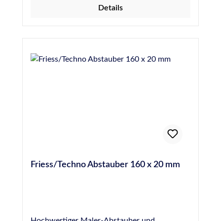
Details
Abdichten einer Fuge einzubringen, um die
Gefahr von Blasenbildung durch Ausgasen des
Materials zu verhindern. Hochwertige PE-
Rundschnur, 10 mm Durchmesser, entspricht
DIN 18540
Friess/Techno Abstauber 160 x 20 mm
Hochwertiger Maler-Abstauber und