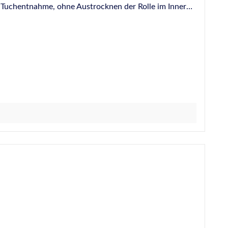
e Tuchentnahme, ohne Austrocknen der Rolle im Innern.
e Farben, Lacke, Dichtmassen, Klebstoffe, Bitumen,
0
inigungstücher nach Bedarf entnehmen. Die Box nach
 PowerClean Reinigungstücher eignen sich nicht zur
e die Aushärtung und Haftfähigkeit von anderen