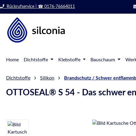
 Hauptinhalt springen
Zur Suche springen
Rückrufservice | ☎ 0176-76664011
Zur Hauptnavigation springen
Home
Dichtstoffe
Klebstoffe
Bauschaum
Werk
Dichtstoffe
Silikon
Brandschutz / Schwer entflammb
OTTOSEAL® S 54 - Das schwer ent
Bildergalerie überspringen