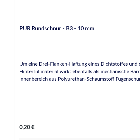
PUR Rundschnur - B3 - 10 mm
Um eine Drei-Flanken-Haftung eines Dichtstoffes und da
Hinterfüllmaterial wirkt ebenfalls als mechanische Barriere, wodur
Innenbereich aus Polyurethan-Schaumstoff.Fugenschur
Regulärer Preis:
0,20 €