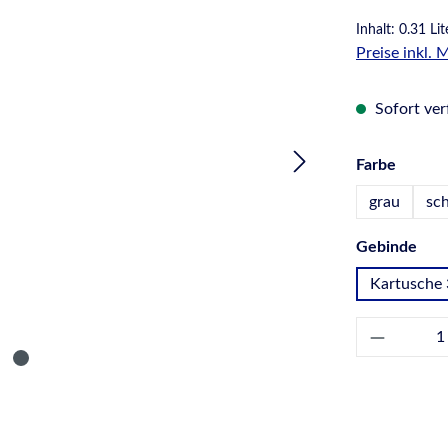
Inhalt:
0.31 Li
Preise inkl.
Sofort verf
auswä
Farbe
grau
sc
aus
Gebinde
Kartusche 
Produkt 