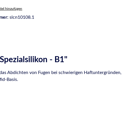
tel hinzufügen
mer:
slcn10108.1
ezialsilikon - B1"
r das Abdichten von Fugen bei schwierigen Haftuntergründen,
id-Basis.