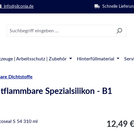
info@silconia.de
Schnelle Lieferun
zeuge | Arbeitsschutz | Zubehör
Hinterfüllmaterial
Serv
are Dichtstoffe
flammbare Spezialsilikon - B1
Regulärer Pre
12,49 