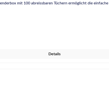
penderbox mit 100 abreissbaren Tüchern ermöglicht die einfach
äckigste Verschmutzungen, wie Öle, Fette, Benzin, Tinte, frisch
end Vorbeugend gegen Rissbildung der Haut Lieferform/Produktdaten Spenderbox mit 10
en Nach Öffnen des Deckels die Folienabdeckung entfernen. Das erste
ffnung ziehen, den Deckel anschließend verschließen und die Re
n Austrocknen der Tücher zu vermeiden. Wichtiger Hinweis Sika
- oder Dichtungsarbeiten, da sie Bestandteile enthalten, welch
Details