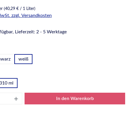
ter
(40,29 € / 1 Liter)
 MwSt. zzgl. Versandkosten
ügbar, Lieferzeit: 2 - 5 Werktage
hlen
hwarz
weiß
wählen
310 ml
Anzahl: Gib den gewünschten Wert ein oder
In den Warenkorb