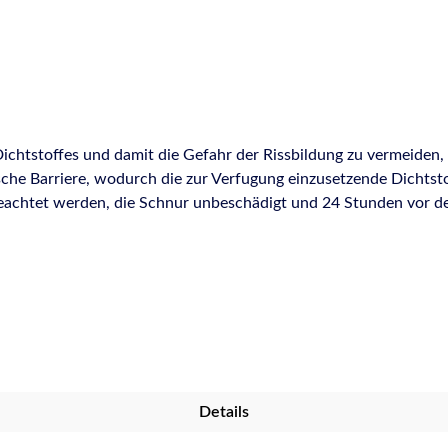
tstoffes und damit die Gefahr der Rissbildung zu vermeiden, sol
ische Barriere, wodurch die zur Verfugung einzusetzende Dichts
geachtet werden, die Schnur unbeschädigt und 24 Stunden vor d
verhindern. Hochwertige PE-Rundschnur, 8 mm Durchmesser, en
Details