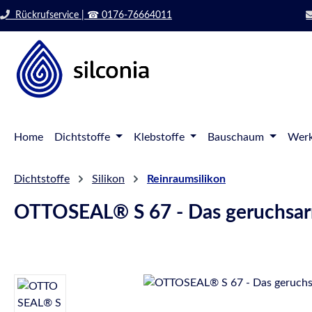
 Hauptinhalt springen
Zur Suche springen
Rückrufservice | ☎ 0176-76664011
Zur Hauptnavigation springen
Home
Dichtstoffe
Klebstoffe
Bauschaum
Werk
Dichtstoffe
Silikon
Reinraumsilikon
OTTOSEAL® S 67 - Das geruchsarm
Bildergalerie überspringen