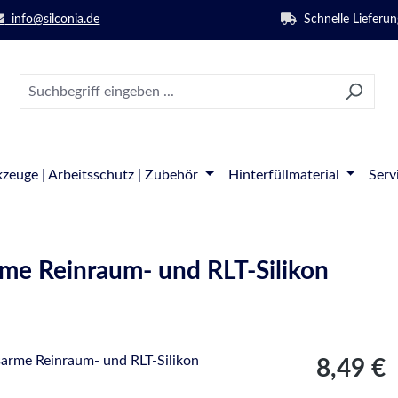
info@silconia.de
Schnelle Lieferun
zeuge | Arbeitsschutz | Zubehör
Hinterfüllmaterial
Serv
e Reinraum- und RLT-Silikon
Regulärer Pre
8,49 €