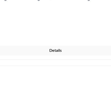
wendung mit Glättmittel. Das Glättmittel haftet auf den Kugeln 
Details