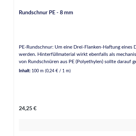
Rundschnur PE - 8 mm
PE-Rundschnur: Um eine Drei-Flanken-Haftung eines Dich
werden. Hinterfüllmaterial wirkt ebenfalls als mechan
von Rundschnüren aus PE (Polyethylen) sollte darauf 
von Blasenbildung durch Ausgasen des Materials zu 
Inhalt:
100 m
(0,24 € / 1 m)
Regulärer Preis:
24,25 €