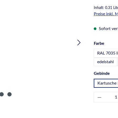
Inhalt:
0.31 Li
Preise inkl.
Sofort verf
auswä
Farbe
RAL 7035 l
edelstahl
aus
Gebinde
Kartusche 
Produkt 