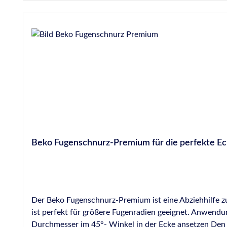
Beko Fugenschnurz-Premium für die perfekte E
Der Beko Fugenschnurz-Premium ist eine Abziehhilfe
ist perfekt für größere Fugenradien geeignet. Anwendung Das Silikon in die Fuge einbringen und diese anschließend mit Glättmittel benetzen Fugenschnurz mi
Durchmesser im 45°- Winkel in der Ecke ansetzen Den F