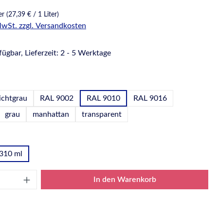
ter
(27,39 € / 1 Liter)
 MwSt. zzgl. Versandkosten
ügbar, Lieferzeit: 2 - 5 Werktage
hlen
ichtgrau
RAL 9002
RAL 9010
RAL 9016
grau
manhattan
transparent
wählen
310 ml
Anzahl: Gib den gewünschten Wert ein oder
In den Warenkorb