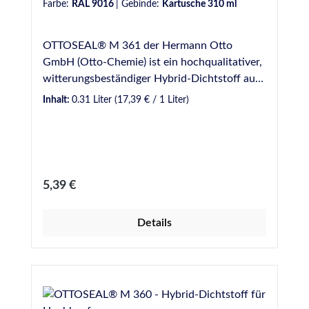
Farbe:
RAL 9016
|
Gebinde:
Kartusche 310 ml
OTTOSEAL® M 361 der Hermann Otto
GmbH (Otto-Chemie) ist ein hochqualitativer,
witterungsbeständiger Hybrid-Dichtstoff auf
STPU-Basis mit körniger Struktur und
Inhalt:
0.31 Liter
(17,39 € / 1 Liter)
hervorragend für Hochbauabdichtungen
gemäß DIN 18540-F geeignet. Ottoseal M 361
besitzt alle Vorteile eines Hybriddichtstoffes
(s.u.) und ist daher vielseitig einsetzbar. VE:
20 Kartuschen je Karton Eigenschaften:
Regulärer Preis:
5,39 €
Körnige Struktur - Passt sich der Putzstruktur
ideal an Klebfreie Oberfläche nach ca. 6
Details
Stunden - Weniger Verschmutzungsrisiko
Silikonfrei Isocyanatfrei Geruchsarm -
Angenehmes Verarbeiten Überstreichbar /
Überlackierbar - Dekorativer Anstrich und
Schutzbeschichtung möglich (bitte