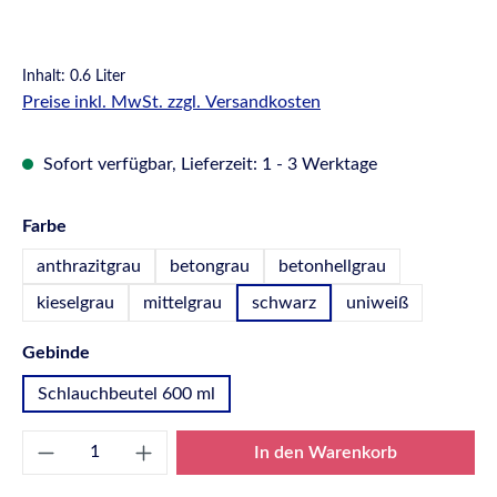
Inhalt:
0.6 Liter
Preise inkl. MwSt. zzgl. Versandkosten
Sofort verfügbar, Lieferzeit: 1 - 3 Werktage
auswählen
Farbe
anthrazitgrau
betongrau
betonhellgrau
kieselgrau
mittelgrau
schwarz
uniweiß
auswählen
Gebinde
Schlauchbeutel 600 ml
Produkt Anzahl: Gib den gewünschten Wert e
In den Warenkorb